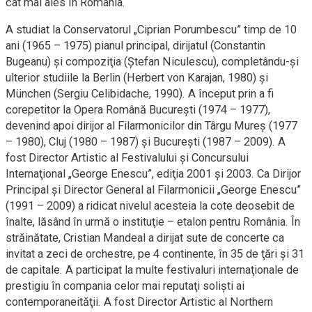
cât mai ales în România.
A studiat la Conservatorul „Ciprian Porumbescu” timp de 10
ani (1965 – 1975) pianul principal, dirijatul (Constantin
Bugeanu) şi compoziţia (Ştefan Niculescu), completându-şi
ulterior studiile la Berlin (Herbert von Karajan, 1980) şi
München (Sergiu Celibidache, 1990). A început prin a fi
corepetitor la Opera Română Bucureşti (1974 – 1977),
devenind apoi dirijor al Filarmonicilor din Târgu Mureş (1977
– 1980), Cluj (1980 – 1987) şi Bucureşti (1987 – 2009). A
fost Director Artistic al Festivalului şi Concursului
Internaţional „George Enescu”, ediţia 2001 şi 2003. Ca Dirijor
Principal şi Director General al Filarmonicii „George Enescu”
(1991 – 2009) a ridicat nivelul acesteia la cote deosebit de
înalte, lăsând în urmă o instituţie – etalon pentru România. În
străinătate, Cristian Mandeal a dirijat sute de concerte ca
invitat a zeci de orchestre, pe 4 continente, în 35 de ţări şi 31
de capitale. A participat la multe festivaluri internaţionale de
prestigiu în compania celor mai reputaţi solişti ai
contemporaneităţii. A fost Director Artistic al Northern