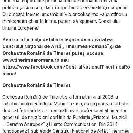
cele mai importante personalități ale României din zona
politică și culturală, dar şi importante personalităţi europene.
Cu o seară înainte, ansamblul Violoncelissimo va susţine un
miniconcert chiar în inima, putem să spunem, Consiliului
Uniunii Europene.”
Pentru informaţii detaliate legate de activitatea
Centrului Naţional de Artă „Tinerimea Română“ şi de
Orchestra Română de Tineret puteţi accesa
www.tinerimearomana.ro sau
https://www.facebook.com/CentrulNationalTinerimeaRo
mana/
Orchestra Română de Tineret
Orchestra Română de Tineret s-a format în anul 2008 la
inițiativa violoncelistului Marin Cazacu, ca un program artistic
dedicat formării la cel mai înalt nivel profesional al tinerelor
generații de muzicieni sprijinit de Fundația „Prietenii Muzicii
– Serafim Antropov“ și Lanto Communication. Din 2014,
funcţionează sub egida Centrului Național de Artă „Tinerimea