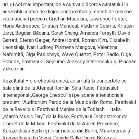
uri, și cel mai important, de a cultiva plăcerea cântatului în
ansamblu alături de dirijori,compozitori și soliști de renume
internațional precum: Cristian Macelaru, Lawrence Foster,
Horia Andreescu, Cristian Mandeal, Vladimir Cosma, Kristjan
Järvi, Bogdan Băcanu, Sarah Chang, Amanda Forsyth, David
Garrett, Stefan Geiger, Andrei Ioniță, Roman Kim, Elizabeth
Leonskaja, Ivan Ludlow, Plamena Mangova, Valentina
Naforniță, Olga Pasichnyk, Wave Quartet, Peter Sadlo, Olga
Scheps, Emmanuel Séjourné, Aleksey Semenenko și Pinchas
Zukerman.
Rezultatul – o orchestră unică, aclamată la concertele cu
sala plină de la Ateneul Român, Sala Radio, Festivalul
Internațional „George Enescu“ și pe scene intenaționale
precum: l’Auditorium Parco della Musica din Roma, Festivalul
de la Ravello şi Festivalul Mahler de la Toblach – Italia,
„March Music Day“ de la Ruse, Festivalul Orchestrelor de
Tineret de la Milano, Festivalul de la Aix en Provence,
Konzerthaus Berlin și Filarmonica din Berlin, Musikverein și
Konzerthaus din Viena, Grande Salle Pierre Boulez a