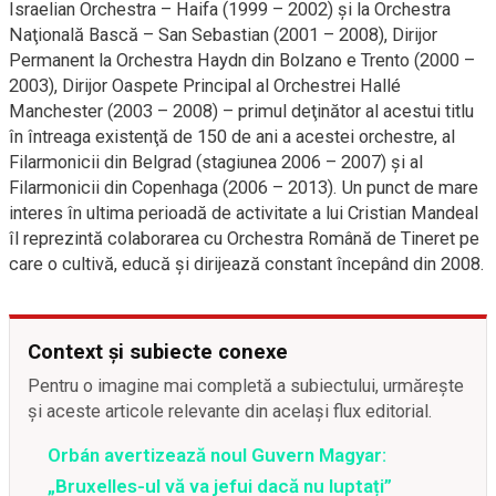
Israelian Orchestra – Haifa (1999 – 2002) şi la Orchestra
Naţională Bască – San Sebastian (2001 – 2008), Dirijor
Permanent la Orchestra Haydn din Bolzano e Trento (2000 –
2003), Dirijor Oaspete Principal al Orchestrei Hallé
Manchester (2003 – 2008) – primul deţinător al acestui titlu
în întreaga existenţă de 150 de ani a acestei orchestre, al
Filarmonicii din Belgrad (stagiunea 2006 – 2007) şi al
Filarmonicii din Copenhaga (2006 – 2013). Un punct de mare
interes în ultima perioadă de activitate a lui Cristian Mandeal
îl reprezintă colaborarea cu Orchestra Română de Tineret pe
care o cultivă, educă şi dirijează constant începând din 2008.
Context și subiecte conexe
Pentru o imagine mai completă a subiectului, urmărește
și aceste articole relevante din același flux editorial.
Orbán avertizează noul Guvern Magyar:
„Bruxelles-ul vă va jefui dacă nu luptați”