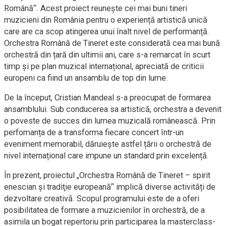
Română“. Acest proiect reunește cei mai buni tineri
muzicieni din România pentru o experiență artistică unică
care are ca scop atingerea unui înalt nivel de performanță.
Orchestra Română de Tineret este considerată cea mai bună
orchestră din țară din ultimii ani, care s-a remarcat în scurt
timp și pe plan muzical internațional, apreciată de criticii
europeni ca fiind un ansamblu de top din lume.
De la început, Cristian Mandeal s-a preocupat de formarea
ansamblului. Sub conducerea sa artistică, orchestra a devenit
o poveste de succes din lumea muzicală românească. Prin
perfomanța de a transforma fiecare concert într-un
eveniment memorabil, dăruiește astfel țării o orchestră de
nivel internațional care impune un standard prin excelență.
În prezent, proiectul „Orchestra Română de Tineret – spirit
enescian şi tradiţie europeană“ implică diverse activități de
dezvoltare creativă. Scopul programului este de a oferi
posibilitatea de formare a muzicienilor în orchestră, de a
asimila un bogat repertoriu prin participarea la masterclass-