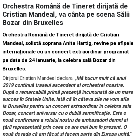
Orchestra Română de Tineret dirijată de
Cristian Mandeal, va cânta pe scena Sălii
Bozar din Bruxelles
Orchestra Română de Tineret dirijată de Cristian
Mandeal, solistă soprana Anita Hartig, revine pe afişele
internaţionale cu un concert extraordinar programat
pe data de 24 ianuarie, la celebra sală Bozar din
Bruxelles.
Dirijorul Cristian Mandeal declara: „
Mă bucur mult că anul
2019 continuă traseul ascendent al orchestrei noastre.
După o remarcabilă primă prezenţă încununată de un mare
succes în Statele Unite, iată că în câteva zile ne vom afla
la Bruxelles pentru un concert extraordinar în celebra sala
Bozar, concert aniversar cu o dublă semnificație.‎ Este o
nouă confirmare a rolului nostru de ambasadori demni ai
ţării reprezentată prin ceea ce are mai bun în prezent. O
nouă dovada că am făcut și facem parte din Europa unită
.”