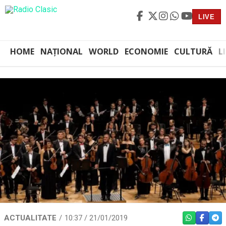
LIVE
HOME
NAȚIONAL
WORLD
ECONOMIE
CULTURĂ
L
ACTUALITATE
10:37 / 21/01/2019
WHATSAPP
FACEBO
TEL