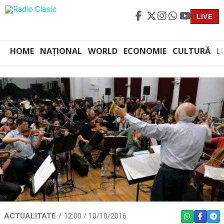
LIVE
HOME
NAȚIONAL
WORLD
ECONOMIE
CULTURĂ
L
ACTUALITATE
12:00 / 10/10/2016
WHATSAPP
FACEBO
TEL