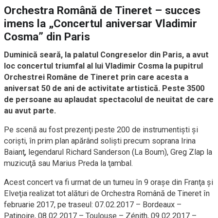
Orchestra Română de Tineret – succes
imens la „Concertul aniversar Vladimir
Cosma” din Paris
Duminică seară, la palatul Congreselor din Paris, a avut
loc concertul triumfal al lui Vladimir Cosma la pupitrul
Orchestrei Române de Tineret prin care acesta a
aniversat 50 de ani de activitate artistică. Peste 3500
de persoane au aplaudat spectacolul de neuitat de care
au avut parte.
Pe scenă au fost prezenţi peste 200 de instrumentişti şi
corişti, în prim plan apărând solişti precum soprana Irina
Baianţ, legendarul Richard Sanderson (La Boum), Greg Zlap la
muzicuţă sau Marius Preda la ţambal.
Acest concert va fi urmat de un turneu în 9 oraşe din Franţa şi
Elveţia realizat tot alături de Orchestra Română de Tineret în
februarie 2017, pe traseul: 07.02.2017 – Bordeaux –
Patinoire, 08.02.2017 – Toulouse – Zénith, 09.02.2017 –