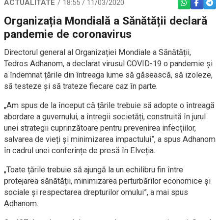
ACTUALITATE
18:55 / 11/03/2020
WHATSAPP
FACEBO
TEL
Organizația Mondială a Sănătății declară
pandemie de coronavirus
Directorul general al Organizației Mondiale a Sănătății,
Tedros Adhanom, a declarat virusul COVID-19 o pandemie și
a îndemnat țările din întreaga lume să găsească, să izoleze,
să testeze și să trateze fiecare caz în parte.
„Am spus de la început că țările trebuie să adopte o întreagă
abordare a guvernului, a întregii societăți, construită în jurul
unei strategii cuprinzătoare pentru prevenirea infecțiilor,
salvarea de vieți și minimizarea impactului”, a spus Adhanom
în cadrul unei conferințe de presă în Elveția.
„Toate țările trebuie să ajungă la un echilibru fin între
protejarea sănătății, minimizarea perturbărilor economice și
sociale și respectarea drepturilor omului”, a mai spus
Adhanom.