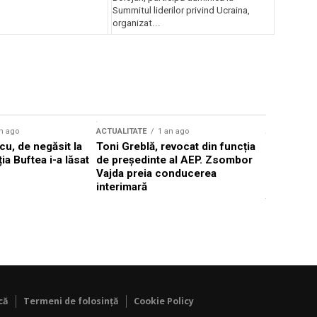
Summitul liderilor privind Ucraina,
organizat...
n ago
ACTUALITATE
1 an ago
ACTUALITATE
u, de negăsit la
Toni Greblă, revocat din funcția
Ilie Boloj
ția Buftea i-a lăsat
de președinte al AEP. Zsombor
alegerilor
Vajda preia conducerea
constituți
interimară
concentră
viitoarelo
că
Termeni de folosință
Cookie Policy