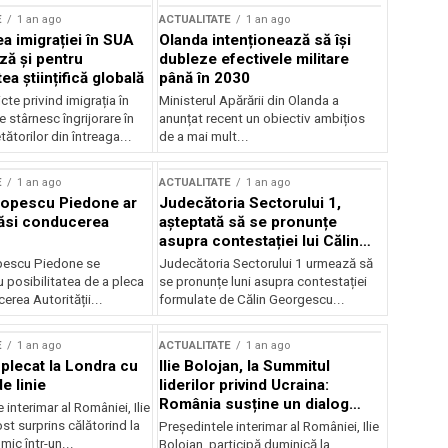
E
1 an ago
ACTUALITATE
1 an ago
a imigrației în SUA
Olanda intenționează să își
ză și pentru
dubleze efectivele militare
a științifică globală
până în 2030
cte privind imigrația în
Ministerul Apărării din Olanda a
e stârnesc îngrijorare în
anunțat recent un obiectiv ambițios
tătorilor din întreaga...
de a mai mult...
E
1 an ago
ACTUALITATE
1 an ago
Popescu Piedone ar
Judecătoria Sectorului 1,
ăsi conducerea
așteptată să se pronunțe
asupra contestației lui Călin
Georgescu privind controlul
pescu Piedone se
Judecătoria Sectorului 1 urmează să
judiciar
 posibilitatea de a pleca
se pronunțe luni asupra contestației
erea Autorității...
formulate de Călin Georgescu...
E
1 an ago
ACTUALITATE
1 an ago
 plecat la Londra cu
Ilie Bolojan, la Summitul
e linie
liderilor privind Ucraina:
România susține un dialog
 interimar al României, Ilie
transatlantic pentru securitate
ost surprins călătorind la
Președintele interimar al României, Ilie
și stabilitate
ic într-un...
Bolojan, participă duminică la