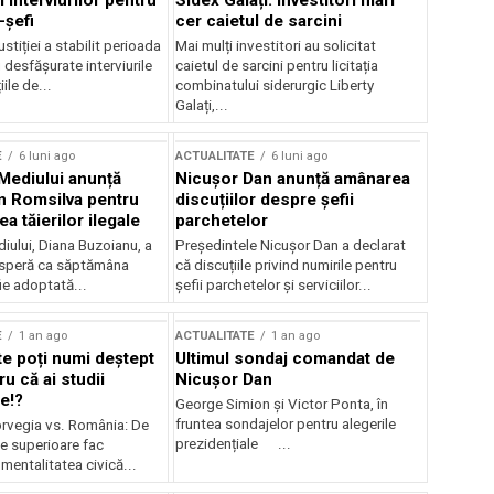
 interviurilor pentru
Sidex Galați: Investitori mari
-șefi
cer caietul de sarcini
stiției a stabilit perioada
Mai mulți investitori au solicitat
i desfășurate interviurile
caietul de sarcini pentru licitația
ile de...
combinatului siderurgic Liberty
Galați,...
E
6 luni ago
ACTUALITATE
6 luni ago
 Mediului anunță
Nicușor Dan anunță amânarea
n Romsilva pentru
discuțiilor despre șefii
 tăierilor ilegale
parchetelor
iului, Diana Buzoianu, a
Președintele Nicușor Dan a declarat
 speră ca săptămâna
că discuțiile privind numirile pentru
fie adoptată...
șefii parchetelor și serviciilor...
E
1 an ago
ACTUALITATE
1 an ago
te poți numi deștept
Ultimul sondaj comandat de
u că ai studii
Nicușor Dan
e!?
George Simion și Victor Ponta, în
fruntea sondajelor pentru alegerile
rvegia vs. România: De
prezidențiale ...
le superioare fac
 mentalitatea civică...