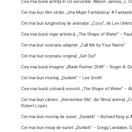
Cea mai bună actriţă în rol secundar: Allison Janney, „I, T
Cel mai bun film străin: „Una Mujer Fantástica/ A Fantast
Cel mai bun lungmetraj de animaţie: „Coco”, de Lee Unkric
Cea mai bună regie artistică: „The Shape of Water” – Pau
Cel mai bun scenariu adaptat: „Call Me by Your Name”
Cel mai bun scenariu original: „Get Out”
Cea mai bună imagine: „Blade Runner 2049” – Roger A. D
Cel mai bun montaj: „Dunkirk” – Lee Smith
Cea mai bună coloană sonoră: „The Shape of Water” – A
Cel mai bun cântec: „Remember Me”, din filmul animat „C
Robert Lopez
Cel mai bun montaj de sunet: „Dunkirk” – Richard King şi 
Cel mai bun mixaj de sunet: „Dunkirk” – Gregg Landaker, 