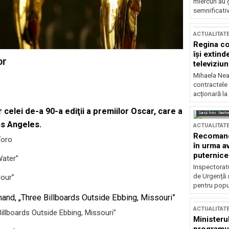
miercuri au 
semnificati
ACTUALITAT
Regina co
își extind
or
televiziun
Mihaela Nea
contractele 
acționară la
celei de-a 90-a ediţii a premiilor Oscar, care a
Sursă foto: Shutte
os Angeles.
ACTUALITAT
Recomandă
Toro
în urma av
puternice
Water”
Inspectoratu
de Urgență 
Hour”
pentru popula
mand, „Three Billboards Outside Ebbing, Missouri”
ACTUALITAT
illboards Outside Ebbing, Missouri”
Ministerul