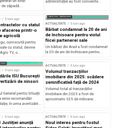
generat un strat
administrației au fost convenite...
v de zăpadă...
Sursă foto: Shutterstock
E
5 luni ago
ACTUALITATE
5 luni ago
ntractelor cu statul
Bărbat condamnat la 20 de ani
e afacerea printr-o
de închisoare pentru violul
e agricolă
fiicei partenerei sale
gu, cunoscută pentru
Un bărbat din Arad a fost condamnat
sale cu statul, devine
la 20 de ani de închisoare pentru...
 Agro TV, o...
rstock
ACTUALITATE
5 luni ago
E
5 luni ago
Volumul tranzacțiilor
rile ISU București
imobiliare din 2025: scădere
ertizării de ninsori
semnificativă față de 2024
Volumul total al tranzacțiilor
l General pentru Situații
imobiliare din 2025 a fost de
a emis recomandări
aproximativ 525 de milioane...
ție, în urma avertizării...
E
6 luni ago
ACTUALITATE
6 luni ago
 Justiției anunță
Noul interes pentru fostul