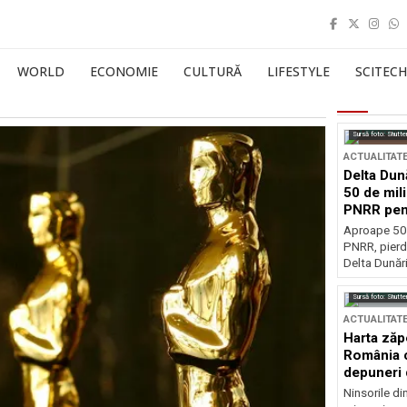
WORLD
ECONOMIE
CULTURĂ
LIFESTYLE
SCITECH
Sursă foto: Shutte
ACTUALITAT
Delta Dun
50 de mil
PNRR pen
esențiale
Aproape 50 
PNRR, pierdu
Delta Dunării
Sursă foto: Shutte
ACTUALITAT
Harta zăp
România c
depuneri 
Ninsorile di