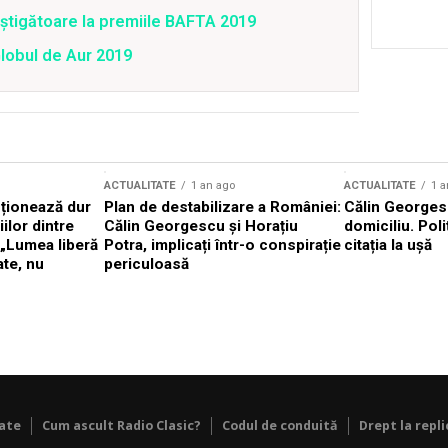
âştigătoare la premiile BAFTA 2019
Globul de Aur 2019
ACTUALITATE
1 an ago
ACTUALITATE
1 a
cționează dur
Plan de destabilizare a României:
Călin Georgesc
ilor dintre
Călin Georgescu și Horațiu
domiciliu. Poli
 „Lumea liberă
Potra, implicați într-o conspirație
citația la ușă
ate, nu
periculoasă
tate
Cum ascult Radio Clasic?
Codul de conduită
Drept la repli