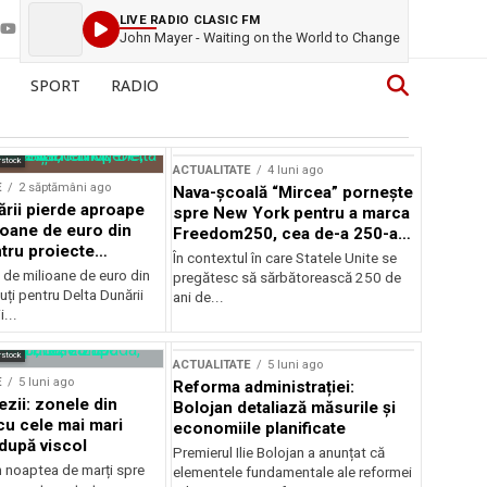
LIVE RADIO CLASIC FM
John Mayer - Waiting on the World to Change
SPORT
RADIO
rstock
ACTUALITATE
4 luni ago
E
2 săptămâni ago
Nava-școală “Mircea” pornește
ării pierde aproape
spre New York pentru a marca
ioane de euro din
Freedom250, cea de-a 250-a
tru proiecte
aniversare a Statelor Unite
În contextul în care Statele Unite se
de milioane de euro din
pregătesc să sărbătorească 250 de
ți pentru Delta Dunării
ani de...
...
rstock
ACTUALITATE
5 luni ago
E
5 luni ago
Reforma administrației:
ezii: zonele din
Bolojan detaliază măsurile și
u cele mai mari
economiile planificate
după viscol
Premierul Ilie Bolojan a anunțat că
n noaptea de marți spre
elementele fundamentale ale reformei