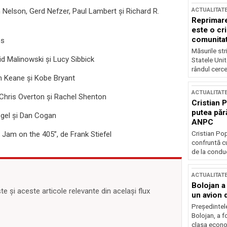
ACTUALITAT
 Nelson, Gerd Nefzer, Paul Lambert şi Richard R.
Reprimare
este o cri
comunitate
es
Măsurile stri
id Malinowski şi Lucy Sibbick
Statele Unit
rândul cerce
en Keane şi Kobe Bryant
ACTUALITAT
e Chris Overton şi Rachel Shenton
Cristian 
putea păr
ogel şi Dan Cogan
ANPC
Cristian Po
 Jam on the 405”, de Frank Stiefel
confruntă cu
de la conduc
ACTUALITAT
Bolojan a
 și aceste articole relevante din același flux
un avion d
Președintele
Bolojan, a f
clasa econom