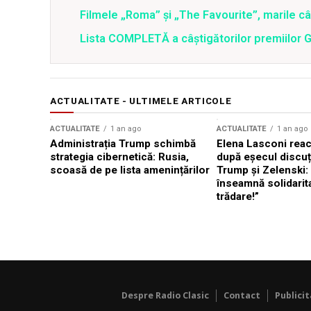
Filmele „Roma” şi „The Favourite”, marile c
Lista COMPLETĂ a câştigătorilor premiilor 
ACTUALITATE - ULTIMELE ARTICOLE
ACTUALITATE
1 an ago
ACTUALITATE
1 an ago
Administrația Trump schimbă
Elena Lasconi rea
strategia cibernetică: Rusia,
după eșecul discuți
scoasă de pe lista amenințărilor
Trump și Zelenski:
înseamnă solidarit
trădare!”
Despre Radio Clasic
Contact
Publici