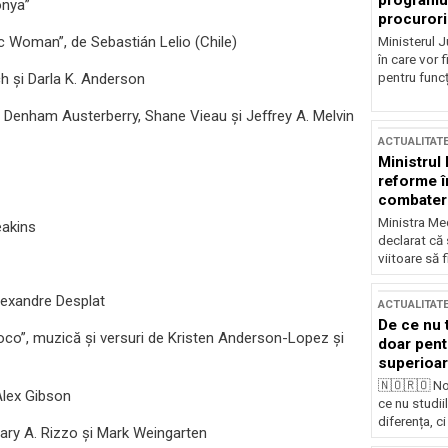
programul
onya”
procurori
ic Woman”, de Sebastián Lelio (Chile)
Ministerul Ju
în care vor f
pentru funcți
h şi Darla K. Anderson
l Denham Austerberry, Shane Vieau şi Jeffrey A. Melvin
ACTUALITAT
Ministrul
reforme î
combaterea
Ministra Med
eakins
declarat că
viitoare să 
lexandre Desplat
ACTUALITAT
De ce nu 
oco”, muzică şi versuri de Kristen Anderson-Lopez şi
doar pentr
superioar
🇳🇴🇷🇴 No
Alex Gibson
ce nu studii
diferența, ci
Gary A. Rizzo şi Mark Weingarten