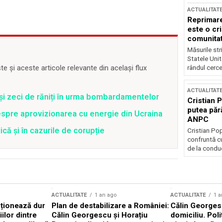
ACTUALITAT
Reprimare
este o cri
comunitate
Măsurile stri
Statele Unit
 și aceste articole relevante din același flux
rândul cerce
ACTUALITAT
 și zeci de răniți în urma bombardamentelor
Cristian 
putea păr
spre aprovizionarea cu energie din Ucraina
ANPC
că și în cazurile de corupție
Cristian Po
confruntă cu
de la conduc
ACTUALITATE
1 an ago
ACTUALITATE
1 a
cționează dur
Plan de destabilizare a României:
Călin Georgesc
ilor dintre
Călin Georgescu și Horațiu
domiciliu. Poli