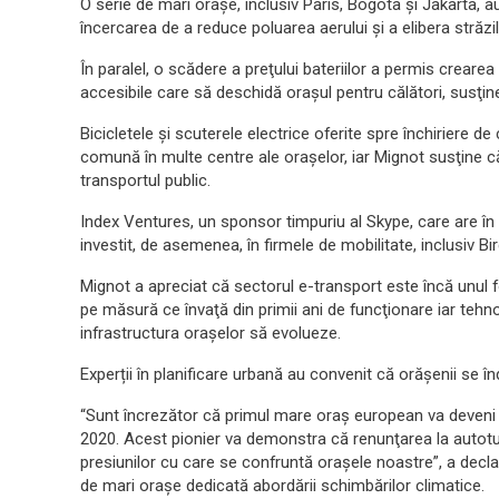
O serie de mari oraşe, inclusiv Paris, Bogota şi Jakarta, a
încercarea de a reduce poluarea aerului şi a elibera străzi
În paralel, o scădere a preţului bateriilor a permis crearea
accesibile care să deschidă oraşul pentru călători, susţin
Bicicletele şi scuterele electrice oferite spre închiriere 
comună în multe centre ale oraşelor, iar Mignot susţine c
transportul public.
Index Ventures, un sponsor timpuriu al Skype, care are în pr
investit, de asemenea, în firmele de mobilitate, inclusiv B
Mignot a apreciat că sectorul e-transport este încă unul f
pe măsură ce învaţă din primii ani de funcţionare iar teh
infrastructura oraşelor să evolueze.
Experții în planificare urbană au convenit că orăşenii se î
“Sunt încrezător că primul mare oraş european va deveni c
2020. Acest pionier va demonstra că renunţarea la autotu
presiunilor cu care se confruntă oraşele noastre”, a decl
de mari oraşe dedicată abordării schimbărilor climatice.