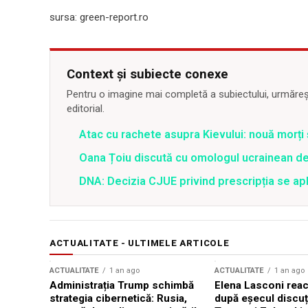
sursa: green-report.ro
Context și subiecte conexe
Pentru o imagine mai completă a subiectului, urmărește
editorial.
Atac cu rachete asupra Kievului: nouă morți
Oana Țoiu discută cu omologul ucrainean de
DNA: Decizia CJUE privind prescripția se apli
ACTUALITATE - ULTIMELE ARTICOLE
ACTUALITATE
1 an ago
ACTUALITATE
1 an ago
Administrația Trump schimbă
Elena Lasconi rea
strategia cibernetică: Rusia,
după eșecul discuți