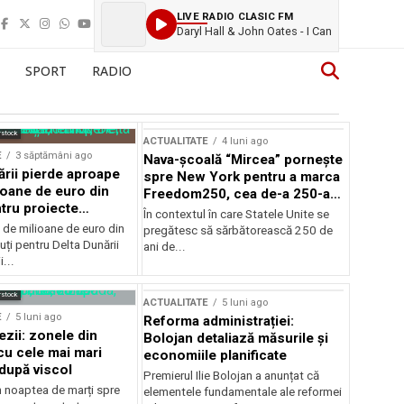
LIVE RADIO CLASIC FM
Daryl Hall & John Oates - I Can
SPORT
RADIO
rstock
ACTUALITATE
4 luni ago
E
3 săptămâni ago
Nava-școală “Mircea” pornește
ării pierde aproape
spre New York pentru a marca
ioane de euro din
Freedom250, cea de-a 250-a
tru proiecte
aniversare a Statelor Unite
În contextul în care Statele Unite se
de milioane de euro din
pregătesc să sărbătorească 250 de
ți pentru Delta Dunării
ani de...
...
rstock
ACTUALITATE
5 luni ago
E
5 luni ago
Reforma administrației:
ezii: zonele din
Bolojan detaliază măsurile și
u cele mai mari
economiile planificate
după viscol
Premierul Ilie Bolojan a anunțat că
n noaptea de marți spre
elementele fundamentale ale reformei