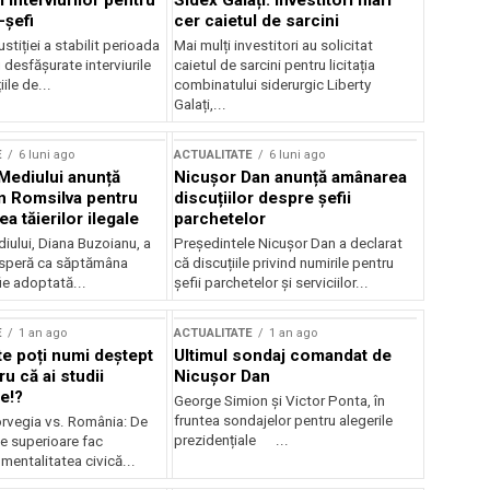
 interviurilor pentru
Sidex Galați: Investitori mari
-șefi
cer caietul de sarcini
stiției a stabilit perioada
Mai mulți investitori au solicitat
i desfășurate interviurile
caietul de sarcini pentru licitația
ile de...
combinatului siderurgic Liberty
Galați,...
E
6 luni ago
ACTUALITATE
6 luni ago
 Mediului anunță
Nicușor Dan anunță amânarea
n Romsilva pentru
discuțiilor despre șefii
 tăierilor ilegale
parchetelor
iului, Diana Buzoianu, a
Președintele Nicușor Dan a declarat
 speră ca săptămâna
că discuțiile privind numirile pentru
fie adoptată...
șefii parchetelor și serviciilor...
E
1 an ago
ACTUALITATE
1 an ago
te poți numi deștept
Ultimul sondaj comandat de
u că ai studii
Nicușor Dan
e!?
George Simion și Victor Ponta, în
fruntea sondajelor pentru alegerile
rvegia vs. România: De
prezidențiale ...
le superioare fac
 mentalitatea civică...