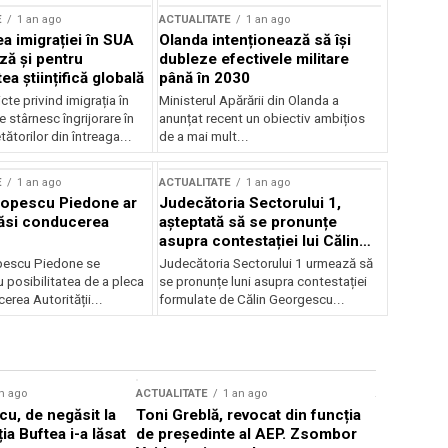
E
1 an ago
ACTUALITATE
1 an ago
a imigrației în SUA
Olanda intenționează să își
ză și pentru
dubleze efectivele militare
a științifică globală
până în 2030
cte privind imigrația în
Ministerul Apărării din Olanda a
e stârnesc îngrijorare în
anunțat recent un obiectiv ambițios
tătorilor din întreaga...
de a mai mult...
E
1 an ago
ACTUALITATE
1 an ago
Popescu Piedone ar
Judecătoria Sectorului 1,
ăsi conducerea
așteptată să se pronunțe
asupra contestației lui Călin
Georgescu privind controlul
pescu Piedone se
Judecătoria Sectorului 1 urmează să
judiciar
 posibilitatea de a pleca
se pronunțe luni asupra contestației
erea Autorității...
formulate de Călin Georgescu...
n ago
ACTUALITATE
1 an ago
ACTUALITATE
u, de negăsit la
Toni Greblă, revocat din funcția
Ilie Boloj
ția Buftea i-a lăsat
de președinte al AEP. Zsombor
alegerilor