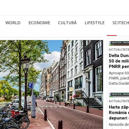
WORLD
ECONOMIE
CULTURĂ
LIFESTYLE
SCITECH
Sursă foto: Shutte
ACTUALITAT
Delta Dun
50 de mil
PNRR pen
esențiale
Aproape 50 
PNRR, pierdu
Delta Dunării
Sursă foto: Shutte
ACTUALITAT
Harta zăp
România c
depuneri 
Ninsorile di