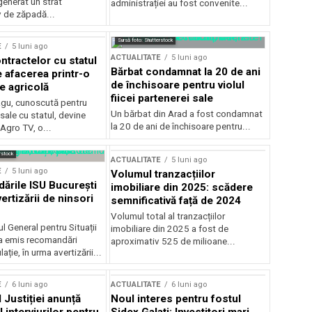
generat un strat
administrației au fost convenite...
v de zăpadă...
Sursă foto: Shutterstock
E
5 luni ago
ACTUALITATE
5 luni ago
ntractelor cu statul
Bărbat condamnat la 20 de ani
e afacerea printr-o
de închisoare pentru violul
e agricolă
fiicei partenerei sale
gu, cunoscută pentru
Un bărbat din Arad a fost condamnat
sale cu statul, devine
la 20 de ani de închisoare pentru...
 Agro TV, o...
rstock
ACTUALITATE
5 luni ago
E
5 luni ago
Volumul tranzacțiilor
rile ISU București
imobiliare din 2025: scădere
ertizării de ninsori
semnificativă față de 2024
Volumul total al tranzacțiilor
l General pentru Situații
imobiliare din 2025 a fost de
a emis recomandări
aproximativ 525 de milioane...
ție, în urma avertizării...
E
6 luni ago
ACTUALITATE
6 luni ago
 Justiției anunță
Noul interes pentru fostul