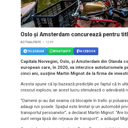
Oslo şi Amsterdam concurează pentru titl
ACTUALITATE
12:49
TELEGRAM
WHATSAPP
FACEBOOK
Capitala Norvegiei, Oslo, şi Amsterdam din Olanda c
european care, în 2020, va interzice autoturismele pr
cinci ani, susţine Martin Mignot de la firma de investi
Acesta spune că îşi bazează predicţiile pe faptul că în ultim
crescut exploziv, iar acest lucru stimulează o adevărată r
“Oamenii şi-au dat seama că blocajele în trafic şi poluarea
adaugi noi şosele. Spaţiul este limitat şi un automobil pri
transportul persoanelor”, a declarat Martin Mignot. “Are l
sunt veriga lipsă din reţeaua de transport”, a adăugat Mig