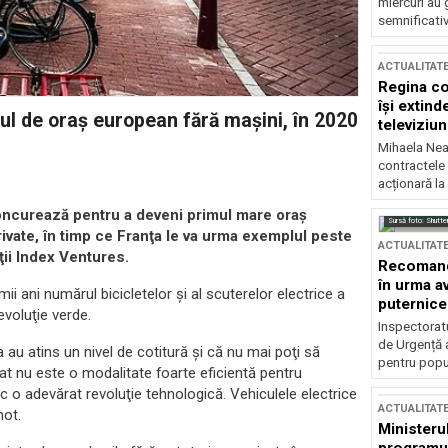
miercuri au 
semnificati
ACTUALITAT
Regina co
își extind
ul de oraş european fără maşini, în 2020
televiziun
Mihaela Nea
contractele 
acționară la
oncurează pentru a deveni primul mare oraş
Sursă foto: Shutte
ivate, în timp ce Franţa le va urma exemplul peste
ACTUALITAT
ţii Index Ventures.
Recomandă
în urma av
ii ani numărul bicicletelor şi al scuterelor electrice a
puternice
evoluţie verde.
Inspectoratu
de Urgență 
 au atins un nivel de cotitură şi că nu mai poţi să
pentru popula
vat nu este o modalitate foarte eficientă pentru
oc o adevărat revoluţie tehnologică. Vehiculele electrice
ACTUALITAT
not.
Ministerul