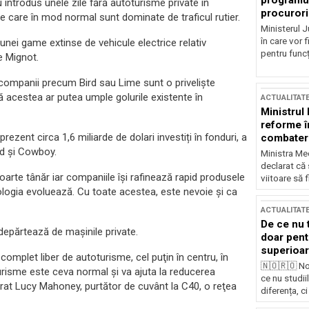
programul
u introdus unele zile fără autoturisme private în
procurori
le care în mod normal sunt dominate de traficul rutier.
Ministerul Ju
în care vor f
 unei game extinse de vehicule electrice relativ
pentru funcți
e Mignot.
de companii precum Bird sau Lime sunt o privelişte
ă acestea ar putea umple golurile existente în
ACTUALITAT
Ministrul
reforme î
ezent circa 1,6 miliarde de dolari investiți în fonduri, a
combaterea
ird și Cowboy.
Ministra Med
declarat că
oarte tânăr iar companiile îşi rafinează rapid produsele
viitoare să 
nologia evoluează. Cu toate acestea, este nevoie şi ca
ACTUALITAT
De ce nu 
ndepărtează de mașinile private.
doar pentr
superioar
omplet liber de autoturisme, cel puţin în centru, în
🇳🇴🇷🇴 No
risme este ceva normal şi va ajuta la reducerea
ce nu studii
arat Lucy Mahoney, purtător de cuvânt la C40, o reţea
diferența, ci