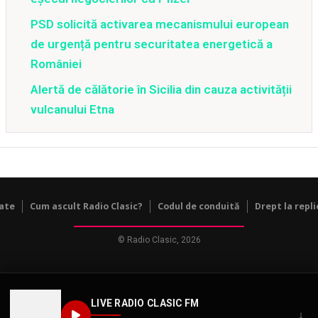
PSD solicită activarea mecanismului european
de urgență pentru securitatea energetică a
României
Alertă de călătorie în Sicilia din cauza activității
vulcanului Etna
tate
Cum ascult Radio Clasic?
Codul de conduită
Drept la repli
© Radio Clasic, 2026
LIVE RADIO CLASIC FM
↓