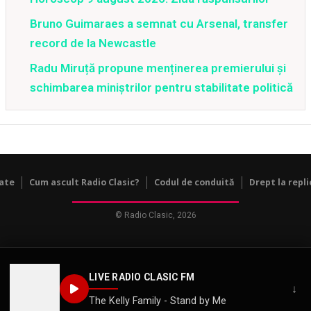
Bruno Guimaraes a semnat cu Arsenal, transfer
record de la Newcastle
Radu Miruță propune menținerea premierului și
schimbarea miniștrilor pentru stabilitate politică
tate
Cum ascult Radio Clasic?
Codul de conduită
Drept la repli
© Radio Clasic, 2026
LIVE RADIO CLASIC FM
↓
The Kelly Family - Stand by Me