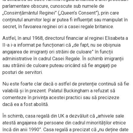
parlamentare obscure, cunoscute sub numele de
„Consimțământul Reginei” („Queen’s Consent”), prin care
conținutul anumitor legi ar putea fi influențat sau manipulat în
secret, în favoarea reginei ori a casei regale britanice.
Astfel, în anul 1968, directorul financiar al reginei Elisabeta a
II-a i-a informat pe funcționari că „de fapt, nu se obișnuia
angajarea de imigranți ori străini de culoare” în funcții
administrative în cadrul Casei Regale. În schimb imigranții
sau străinii de culoare puteau oricând să fie angajați pe
posturi de servitori.
Nu este foarte clar dacă o astfel de pretenție continuă să fie
valabilă și în prezent. Palatul Buckingham a refuzat să
comenteze în privința acestei practici sau să precizeze
dacă ea a fost abolită.
În schimb, casa regală din UK a dezvăluit că „arhivele sale
atestă angajarea de persoane din cadrul minorităților etnice
încă din anii 1990”. Casa regală a precizat că „nu deține date