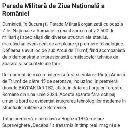
Parada Militară de Ziua Națională a
României
Duminică, în București, Parada Militară organizată cu ocazia
Zilei Naționale a României a reunit aproximativ 2.500 de
militari și specialiști din diverse structuri ale statului,
marcând un eveniment de amploare și premiere tehnologice.
Defilarea a avut loc pe sub Arcul de Triumf, fiind acompaniată
de o demonstrație impresionantă a mijloacelor tehnice de
apărare și securitate ale țării.
Un moment de maxim interes a fost survolarea Pieței Arcului
de Triumf de către 45 de aeronave, incluzând, în premieră,
dronele BAYRAKTAR TB2, aflate în dotarea Forțelor Terestre
Române din luna iunie 2024. Aceste aparate fără echipaj
uman la bord au evidențiat integrarea tehnologiilor moderne în
structurile militare ale României.
Tot în premieră, o aeronavă a Brigăzii 18 Cercetare
Supraveghere „Decebal” a transmis în timp real imagini ale