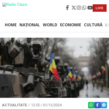
LIVE
HOME
NAȚIONAL
WORLD
ECONOMIE
CULTURĂ
L
ACTUALITATE
12:55 / 01/12/2024
WHATSAPP
FACEBO
TEL