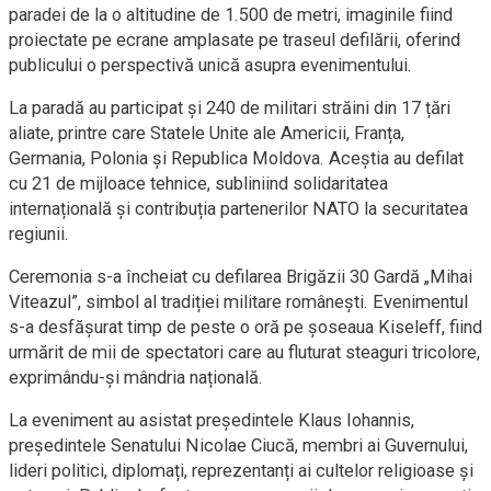
paradei de la o altitudine de 1.500 de metri, imaginile fiind
proiectate pe ecrane amplasate pe traseul defilării, oferind
publicului o perspectivă unică asupra evenimentului.
La paradă au participat și 240 de militari străini din 17 țări
aliate, printre care Statele Unite ale Americii, Franța,
Germania, Polonia și Republica Moldova. Aceștia au defilat
cu 21 de mijloace tehnice, subliniind solidaritatea
internațională și contribuția partenerilor NATO la securitatea
regiunii.
Ceremonia s-a încheiat cu defilarea Brigăzii 30 Gardă „Mihai
Viteazul”, simbol al tradiției militare românești. Evenimentul
s-a desfășurat timp de peste o oră pe șoseaua Kiseleff, fiind
urmărit de mii de spectatori care au fluturat steaguri tricolore,
exprimându-și mândria națională.
La eveniment au asistat președintele Klaus Iohannis,
președintele Senatului Nicolae Ciucă, membri ai Guvernului,
lideri politici, diplomați, reprezentanți ai cultelor religioase și