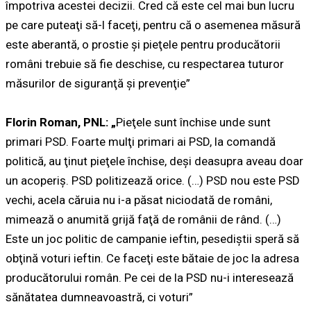
împotriva acestei decizii. Cred că este cel mai bun lucru
pe care puteaţi să-l faceţi, pentru că o asemenea măsură
este aberantă, o prostie şi pieţele pentru producătorii
români trebuie să fie deschise, cu respectarea tuturor
măsurilor de siguranţă şi prevenţie”
Florin Roman, PNL: „
Pieţele sunt închise unde sunt
primari PSD. Foarte mulţi primari ai PSD, la comandă
politică, au ţinut pieţele închise, deşi deasupra aveau doar
un acoperiş. PSD politizează orice. (…) PSD nou este PSD
vechi, acela căruia nu i-a păsat niciodată de români,
mimează o anumită grijă faţă de românii de rând. (…)
Este un joc politic de campanie ieftin, pesediştii speră să
obţină voturi ieftin. Ce faceţi este bătaie de joc la adresa
producătorului român. Pe cei de la PSD nu-i interesează
sănătatea dumneavoastră, ci voturi”