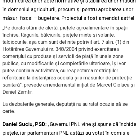
modificarea unor acte normative şi stabilirea unor măsuri
în domeniul agriculturii, precum şi pentru aprobarea unor
măsuri fiscal – bugetare. Proiectul a fost amendat astfel
„Pe durata stării de alertă, pieţele agroalimentare în spaţii
închise, târgurile, bâlciurile, pieţele mixte şi volante,
talciocurile, aşa cum sunt definite potrivit art. 7 alin. (1) din
Hotărârea Guvernului nr. 348/2004 privind exercitarea
comerţului cu produse şi servicii de piaţă în unele zone
publice, cu modificările şi completările ulterioare, îşi vor
putea continua activitatea, cu respectarea restricţiilor
referitoare la distanţarea socială şi a măsurilor de protecţie
sanitară”, prevede amendamentul inițiat de Marcel Ciolacu și
Daniel Zamfir.
La dezbaterile generale, deputații nu au ratat ocazia să se
certe.
Daniel Suciu, PSD:
„Guvernul PNL vine şi spune că închide
pieţele, iar parlamentarii PNL astăzi au votat în comisie