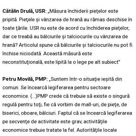
Cătălin Drulă, USR:
„Măsura închiderii pieţelor este
pripită. Pieţele şi vânzarea de hrană au rămas deschise în
toate ţările. USR nu este de acord cu închiderea pieţelor,
dar ce treabă au bâlciurile şi talciocurile cu vânzarea de
hrană? Articolul spune că bâlciurile şi talciocurile nu pot fi
închise niciodată. Această măsură este
neconstituţională, este lipită la o lege pe alt subiect”
Petru Movilă, PMP:
„Suntem într-o situaţie ieşită din
comun. Se încearcă legiferarea pentru sectoare
economice. (…)PMP crede că trebuie să existe o singură
regulă pentru toţi, fie că vorbim de mall-uri, de pieţe, de
biserici, oboare, bâlciuri. Faptul că se încearcă legiferarea
pe secvenţe de activitate este grav, activităţile
economice trebuie tratate la fel. Autorităţile locale