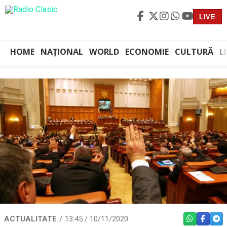
LIVE
HOME
NAȚIONAL
WORLD
ECONOMIE
CULTURĂ
L
ACTUALITATE
13:45 / 10/11/2020
WHATSAPP
FACEBO
TEL