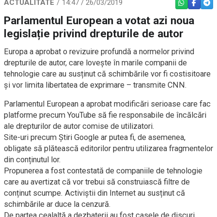
ACTUALITATE
14:47 / 26/03/2019
WHATSAPP
FACEBO
TEL
Parlamentul European a votat azi noua
legislație privind drepturile de autor
Europa a aprobat o revizuire profundă a normelor privind
drepturile de autor, care lovește în marile companii de
tehnologie care au susținut că schimbările vor fi costisitoare
și vor limita libertatea de exprimare – transmite CNN.
Parlamentul European a aprobat modificări serioase care fac
platforme precum YouTube să fie responsabile de încălcări
ale drepturilor de autor comise de utilizatori.
Site-uri precum Știri Google ar putea fi, de asemenea,
obligate să plătească editorilor pentru utilizarea fragmentelor
din conținutul lor.
Propunerea a fost contestată de companiile de tehnologie
care au avertizat că vor trebui să construiască filtre de
conținut scumpe. Activiștii din Internet au susținut că
schimbările ar duce la cenzură.
De partea cealaltă a dezbaterii au fost casele de discuri,