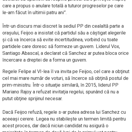
care a propus o anulare totală a tuturor progreselor pe care
le-am făcut în ultimii patru ani”.
Într-un discurs mai discret la sediul PP din cealaltă parte a
oraşului, Feijoo a insistat că partidul său a câştigat alegerile
şi că va încerca să evite incertitudinea, vorbind cu toate
partidele care doresc să formeze un guvern. Liderul Vox,
Santiago Abascal, a declarat că Sanchez ar putea bloca orice
încercare a dreptei de a forma un guvern.
Regele Felipe al VI-lea îl va invita pe Feijoo, cel care a obţinut
cel mai mare număr de voturi, să încerce să obţină postul de
prim-ministru. Într-o situaţie similară, în 2015, liderul PP
Mariano Rajoy a refuzat invitaţia regelui, spunând că nu a
putut obţine sprijinul necesar.
Dacă Feijoo refuză, regele s-ar putea adresa lui Sanchez cu
aceeaşi cerere. Legea nu stabileşte un termen limită pentru
acest proces, dar dacă niciun candidat nu asigură o