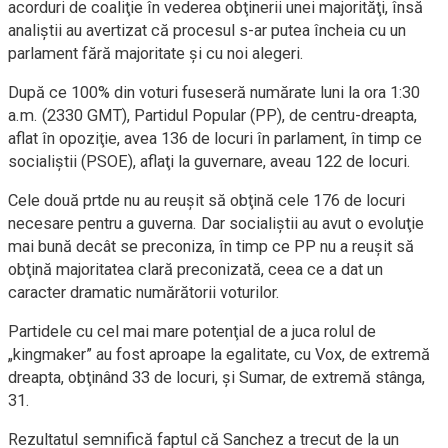
acorduri de coaliţie în vederea obţinerii unei majorităţi, însă
analiştii au avertizat că procesul s-ar putea încheia cu un
parlament fără majoritate şi cu noi alegeri.
După ce 100% din voturi fuseseră numărate luni la ora 1:30
a.m. (2330 GMT), Partidul Popular (PP), de centru-dreapta,
aflat în opoziţie, avea 136 de locuri în parlament, în timp ce
socialiştii (PSOE), aflaţi la guvernare, aveau 122 de locuri.
Cele două prtde nu au reuşit să obţină cele 176 de locuri
necesare pentru a guverna. Dar socialiştii au avut o evoluţie
mai bună decât se preconiza, în timp ce PP nu a reuşit să
obţină majoritatea clară preconizată, ceea ce a dat un
caracter dramatic numărătorii voturilor.
Partidele cu cel mai mare potenţial de a juca rolul de
„kingmaker” au fost aproape la egalitate, cu Vox, de extremă
dreapta, obţinând 33 de locuri, şi Sumar, de extremă stânga,
31.
Rezultatul semnifică faptul că Sanchez a trecut de la un