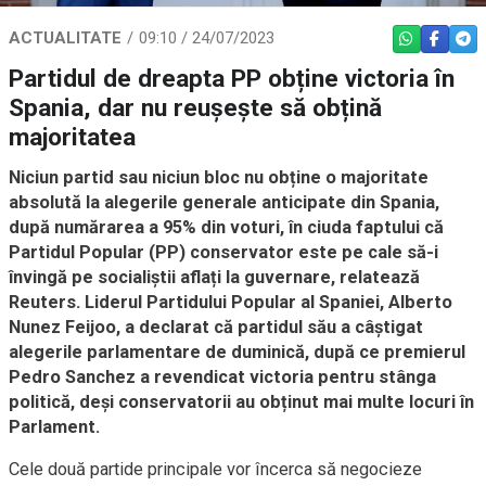
ACTUALITATE
09:10 / 24/07/2023
WHATSAPP
FACEBO
TEL
Partidul de dreapta PP obține victoria în
Spania, dar nu reușește să obțină
majoritatea
Niciun partid sau niciun bloc nu obține o majoritate
absolută la alegerile generale anticipate din Spania,
după numărarea a 95% din voturi, în ciuda faptului că
Partidul Popular (PP) conservator este pe cale să-i
învingă pe socialiștii aflați la guvernare, relatează
Reuters. Liderul Partidului Popular al Spaniei, Alberto
Nunez Feijoo, a declarat că partidul său a câștigat
alegerile parlamentare de duminică, după ce premierul
Pedro Sanchez a revendicat victoria pentru stânga
politică, deși conservatorii au obținut mai multe locuri în
Parlament.
Cele două partide principale vor încerca să negocieze