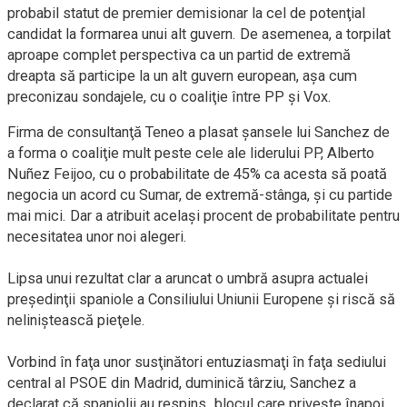
probabil statut de premier demisionar la cel de potenţial
candidat la formarea unui alt guvern. De asemenea, a torpilat
aproape complet perspectiva ca un partid de extremă
dreapta să participe la un alt guvern european, aşa cum
preconizau sondajele, cu o coaliţie între PP şi Vox.
Firma de consultanţă Teneo a plasat şansele lui Sanchez de
a forma o coaliţie mult peste cele ale liderului PP, Alberto
Nuñez Feijoo, cu o probabilitate de 45% ca acesta să poată
negocia un acord cu Sumar, de extremă-stânga, şi cu partide
mai mici. Dar a atribuit acelaşi procent de probabilitate pentru
necesitatea unor noi alegeri.
Lipsa unui rezultat clar a aruncat o umbră asupra actualei
preşedinţii spaniole a Consiliului Uniunii Europene şi riscă să
neliniştească pieţele.
Vorbind în faţa unor susţinători entuziasmaţi în faţa sediului
central al PSOE din Madrid, duminică târziu, Sanchez a
declarat că spaniolii au respins „blocul care priveşte înapoi,