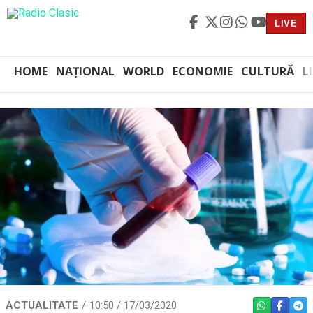
LIVE
HOME
NAȚIONAL
WORLD
ECONOMIE
CULTURĂ
L
ACTUALITATE
10:50 / 17/03/2020
WHATSAPP
FACEBO
TEL