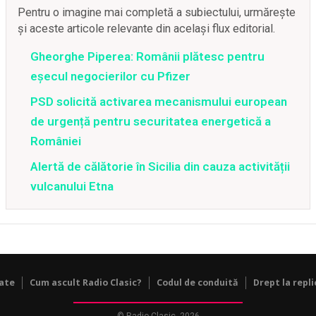
Pentru o imagine mai completă a subiectului, urmărește
și aceste articole relevante din același flux editorial.
Gheorghe Piperea: Românii plătesc pentru
eșecul negocierilor cu Pfizer
PSD solicită activarea mecanismului european
de urgență pentru securitatea energetică a
României
Alertă de călătorie în Sicilia din cauza activității
vulcanului Etna
tate
Cum ascult Radio Clasic?
Codul de conduită
Drept la repli
© Radio Clasic, 2026