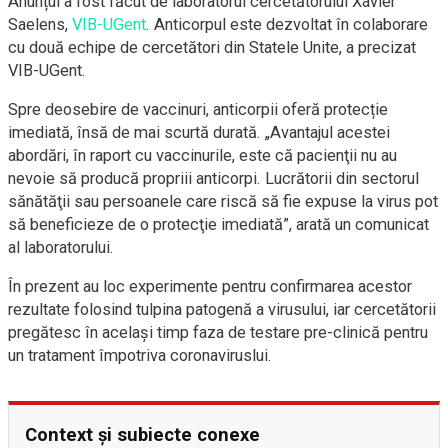
Anunțul a fost făcut de laboratorul cercetătorului Xavier
Saelens,
VIB-UGent
. Anticorpul este dezvoltat în colaborare
cu două echipe de cercetători din Statele Unite, a precizat
VIB-UGent.
Spre deosebire de vaccinuri, anticorpii oferă protecție
imediată, însă de mai scurtă durată. „Avantajul acestei
abordări, în raport cu vaccinurile, este că pacienţii nu au
nevoie să producă propriii anticorpi. Lucrătorii din sectorul
sănătăţii sau persoanele care riscă să fie expuse la virus pot
să beneficieze de o protecţie imediată”, arată un comunicat
al laboratorului.
În prezent au loc experimente pentru confirmarea acestor
rezultate folosind tulpina patogenă a virusului, iar cercetătorii
pregătesc în acelaşi timp faza de testare pre-clinică pentru
un tratament împotriva coronaviruslui.
Context și subiecte conexe