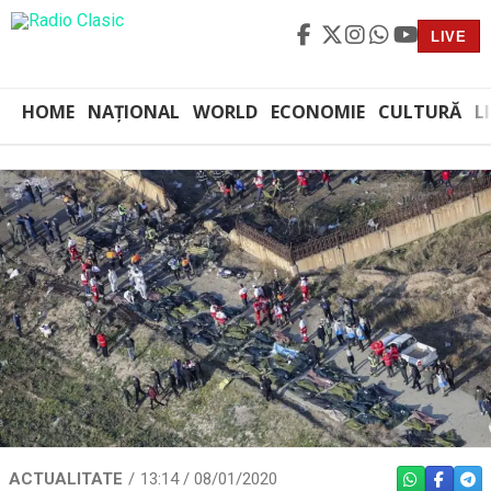
LIVE
HOME
NAȚIONAL
WORLD
ECONOMIE
CULTURĂ
L
ACTUALITATE
13:14 / 08/01/2020
WHATSAPP
FACEBO
TEL