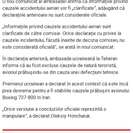
O nou comunicat al ambasadei afirmă că informațiile privind
cauzele accidentului aerian vor fi „clarificate”, adăugând că
declarațiile anterioare nu sunt considerate oficiale.
„Informațiile privind cauzele accidentului aerian sunt
clarificate de către comisie. Orice declarație cu privire la
cauzele incidentului, făcută înainte de decizia comisiei, nu
este considerată oficială”, se arată în noul comunicat.
În declarația anterioră, ambasada ucraineană la Teheran
informa că au fost excluse cauzele de natură teroristă,
avionul prăbușindu-se din cauza unei defecțiuni tehnice.
Premierul ucrainean a declarat în acest context că este încă
prea devreme pentru a fi stabilite cauzele prăbușirii avionului
Boeing 737-800 în Iran.
„Orice versiune a concluziilor oficiale reprezintă o
manipulare”, a declarat Oleksiy Honcharuk.