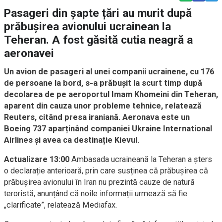
Pasageri din șapte țări au murit după
prăbușirea avionului ucrainean la
Teheran. A fost găsită cutia neagră a
aeronavei
Un avion de pasageri al unei companii ucrainene, cu 176
de persoane la bord, s-a prăbușit la scurt timp după
decolarea de pe aeroportul Imam Khomeini din Teheran,
aparent din cauza unor probleme tehnice, relatează
Reuters, citând presa iraniană. Aeronava este un
Boeing 737 aparținând companiei Ukraine International
Airlines și avea ca destinație Kievul.
Actualizare 13:00
Ambasada ucraineană la Teheran a șters
o declarație anterioară, prin care susținea că prăbușirea că
prăbușirea avionului în Iran nu prezintă cauze de natură
teroristă, anunțând că noile informații urmează să fie
„clarificate”, relatează Mediafax.