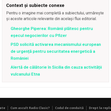
Context și subiecte conexe
Pentru o imagine mai completă a subiectului, urmărește
și aceste articole relevante din același flux editorial.
Gheorghe Piperea: Românii plătesc pentru
eșecul negocierilor cu Pfizer
PSD solicită activarea mecanismului european
de urgență pentru securitatea energetică a
României
Alertă de călătorie în Sicilia din cauza activității
vulcanului Etna
tate
Cum ascult Radio Clasic?
Codul de conduită
Drept la repli