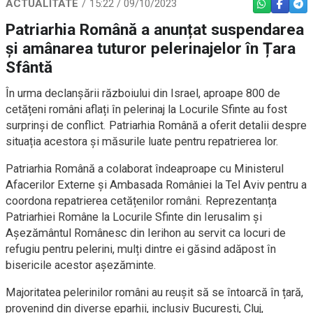
ACTUALITATE
15:22 / 09/10/2023
WHATSAPP
FACEBO
TEL
Patriarhia Română a anunțat suspendarea
și amânarea tuturor pelerinajelor în Țara
Sfântă
În urma declanșării războiului din Israel, aproape 800 de
cetățeni români aflați în pelerinaj la Locurile Sfinte au fost
surprinși de conflict. Patriarhia Română a oferit detalii despre
situația acestora și măsurile luate pentru repatrierea lor.
Patriarhia Română a colaborat îndeaproape cu Ministerul
Afacerilor Externe și Ambasada României la Tel Aviv pentru a
coordona repatrierea cetățenilor români. Reprezentanța
Patriarhiei Române la Locurile Sfinte din Ierusalim și
Așezământul Românesc din Ierihon au servit ca locuri de
refugiu pentru pelerini, mulți dintre ei găsind adăpost în
bisericile acestor așezăminte.
Majoritatea pelerinilor români au reușit să se întoarcă în țară,
provenind din diverse eparhii, inclusiv București, Cluj,