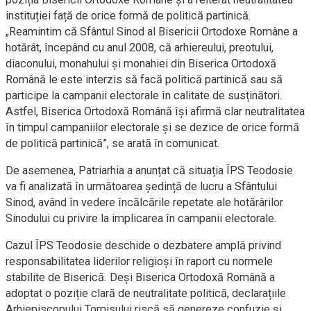
instituției față de orice formă de politică partinică.
„Reamintim că Sfântul Sinod al Bisericii Ortodoxe Române a
hotărât, începând cu anul 2008, că arhiereului, preotului,
diaconului, monahului și monahiei din Biserica Ortodoxă
Română le este interzis să facă politică partinică sau să
participe la campanii electorale în calitate de susținători.
Astfel, Biserica Ortodoxă Română își afirmă clar neutralitatea
în timpul campaniilor electorale și se dezice de orice formă
de politică partinică”, se arată în comunicat.
De asemenea, Patriarhia a anunțat că situația ÎPS Teodosie
va fi analizată în următoarea ședință de lucru a Sfântului
Sinod, având în vedere încălcările repetate ale hotărârilor
Sinodului cu privire la implicarea în campanii electorale.
Cazul ÎPS Teodosie deschide o dezbatere amplă privind
responsabilitatea liderilor religioși în raport cu normele
stabilite de Biserică. Deși Biserica Ortodoxă Română a
adoptat o poziție clară de neutralitate politică, declarațiile
Arhiepiscopului Tomisului riscă să genereze confuzie și