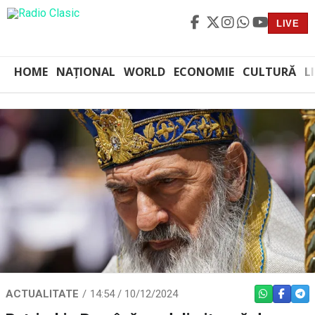
LIVE
HOME
NAȚIONAL
WORLD
ECONOMIE
CULTURĂ
L
ACTUALITATE
14:54 / 10/12/2024
WHATSAPP
FACEBO
TEL