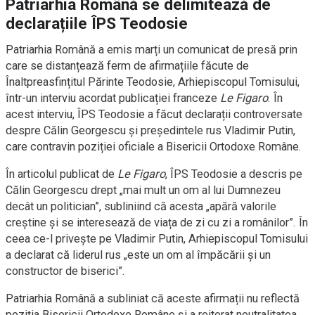
Patriarhia Română se delimitează de
declarațiile ÎPS Teodosie
Patriarhia Română a emis marți un comunicat de presă prin
care se distanțează ferm de afirmațiile făcute de
Înaltpreasfințitul Părinte Teodosie, Arhiepiscopul Tomisului,
într-un interviu acordat publicației franceze
Le Figaro
. În
acest interviu, ÎPS Teodosie a făcut declarații controversate
despre Călin Georgescu și președintele rus Vladimir Putin,
care contravin poziției oficiale a Bisericii Ortodoxe Române.
În articolul publicat de
Le Figaro
, ÎPS Teodosie a descris pe
Călin Georgescu drept „mai mult un om al lui Dumnezeu
decât un politician”, subliniind că acesta „apără valorile
creștine și se interesează de viața de zi cu zi a românilor”. În
ceea ce-l privește pe Vladimir Putin, Arhiepiscopul Tomisului
a declarat că liderul rus „este un om al împăcării și un
constructor de biserici”.
Patriarhia Română a subliniat că aceste afirmații nu reflectă
poziția Bisericii Ortodoxe Române și a reiterat neutralitatea