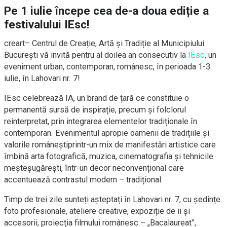
Pe 1 iulie începe cea de-a doua ediție a
festivalului IEsc!
creart– Centrul de Creație, Artă și Tradiție al Municipiului
București vă invită pentru al doilea an consecutiv la
IEsc
, un
eveniment urban, contemporan, românesc, în perioada 1-3
iulie, în Lahovari nr. 7!
IEsc celebrează IA, un brand de țară ce constituie o
permanentă sursă de inspirație, precum și folclorul
reinterpretat, prin integrarea elementelor tradiționale în
contemporan. Evenimentul apropie oamenii de tradițiile și
valorile româneștiprintr-un mix de manifestări artistice care
îmbină arta fotografică, muzica, cinematografia și tehnicile
meșteșugărești, într-un decor neconvențional care
accentuează contrastul modern – tradițional.
Timp de trei zile sunteți așteptați în Lahovari nr. 7, cu ședințe
foto profesionale, ateliere creative, expoziție de ii și
accesorii, proiecția filmului românesc – „Bacalaureat”,