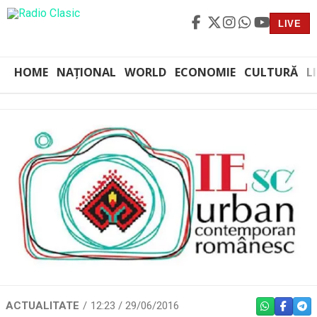
LIVE
HOME
NAȚIONAL
WORLD
ECONOMIE
CULTURĂ
L
ACTUALITATE
12:23 / 29/06/2016
WHATSAPP
FACEBO
TEL