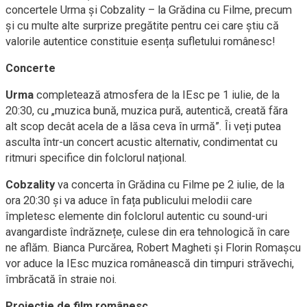
concertele Urma și Cobzality – la Grădina cu Filme, precum
și cu multe alte surprize pregătite pentru cei care știu că
valorile autentice constituie esența sufletului românesc!
Concerte
Urma
completează atmosfera de la IEsc pe 1 iulie, de la
20:30, cu „muzica bună, muzica pură, autentică, creată făra
alt scop decât acela de a lăsa ceva în urmă”. Îi veți putea
asculta într-un concert acustic alternativ, condimentat cu
ritmuri specifice din folclorul național.
Cobzality
va concerta în Grădina cu Filme pe 2 iulie, de la
ora 20:30 și va aduce în fața publicului melodii care
împletesc elemente din folclorul autentic cu sound-uri
avangardiste îndrăznețe, culese din era tehnologică în care
ne aflăm. Bianca Purcărea, Robert Magheti și Florin Romașcu
vor aduce la IEsc muzica românească din timpuri străvechi,
îmbrăcată în straie noi.
Proiecție de film românesc