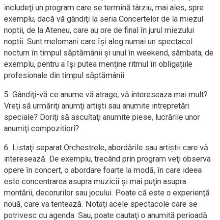
includeţi un program care se termină târziu, mai ales, spre
exemplu, dacă vă gândiţi la seria Concertelor de la miezul
noptii, de la Ateneu, care au ore de final în jurul miezului
noptii. Sunt melomani care îşi aleg numai un spectacol
nocturn în timpul săptămânii şi unul în weekend, sâmbata, de
exemplu, pentru a îşi putea menţine ritmul în obligaţiile
profesionale din timpul săptămânii.
5. Gândiţi-vă ce anume vă atrage, vă intereseaza mai mult?
Vreţi să urmăriţi anumţi artişti sau anumite intrepretări
speciale? Doriţi să ascultaţi anumite piese, lucrările unor
anumiţi compozitiori?
6. Listaţi separat Orchestrele, abordările sau artiştii care vă
interesează. De exemplu, trecând prin program veţi observa
opere în concert, o abordare foarte la modă, în care ideea
este concentrarea asupra muzicii şi mai puţin asupra
montării, decorurilor sau jocului. Poate că este o experienţă
nouă, care va tentează. Notaţi acele spectacole care se
potrivesc cu agenda. Sau, poate cautaţi o anumită perioadă