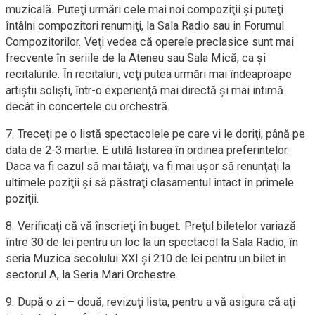
muzicală. Puteţi urmări cele mai noi compoziţii şi puteţi
întâlni compozitori renumiţi, la Sala Radio sau in Forumul
Compozitorilor. Veţi vedea că operele preclasice sunt mai
frecvente în seriile de la Ateneu sau Sala Mică, ca şi
recitalurile. În recitaluri, veţi putea urmări mai îndeaproape
artiştii solişti, într-o experienţă mai directă şi mai intimă
decât în concertele cu orchestră.
7. Treceţi pe o listă spectacolele pe care vi le doriţi, până pe
data de 2-3 martie. E utilă listarea în ordinea preferintelor.
Daca va fi cazul să mai tăiaţi, va fi mai uşor să renunţaţi la
ultimele poziţii şi să păstraţi clasamentul intact în primele
poziţii.
8. Verificaţi că vă înscrieţi în buget. Preţul biletelor variază
între 30 de lei pentru un loc la un spectacol la Sala Radio, în
seria Muzica secolului XXI şi 210 de lei pentru un bilet in
sectorul A, la Seria Mari Orchestre.
9. După o zi – două, revizuţi lista, pentru a vă asigura că aţi