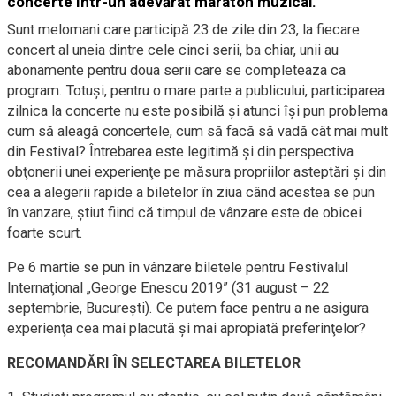
concerte într-un adevărat maraton muzical.
Sunt melomani care participă 23 de zile din 23, la fiecare
concert al uneia dintre cele cinci serii, ba chiar, unii au
abonamente pentru doua serii care se completeaza ca
program. Totuşi, pentru o mare parte a publicului, participarea
zilnica la concerte nu este posibilă şi atunci îşi pun problema
cum să aleagă concertele, cum să facă să vadă cât mai mult
din Festival? Întrebarea este legitimă şi din perspectiva
obţonerii unei experienţe pe măsura propriilor asteptări şi din
cea a alegerii rapide a biletelor în ziua când acestea se pun
în vanzare, ştiut fiind că timpul de vânzare este de obicei
foarte scurt.
Pe 6 martie se pun în vânzare biletele pentru Festivalul
Internaţional „George Enescu 2019” (31 august – 22
septembrie, Bucureşti). Ce putem face pentru a ne asigura
experienţa cea mai placută şi mai apropiată preferinţelor?
RECOMANDĂRI ÎN SELECTAREA BILETELOR