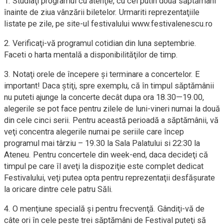
1. Studiaţi programul cu atenţie, cu cel putin două săptămâni
înainte de ziua vânzării biletelor. Urmariti reprezentaţiile
listate pe zile, pe site-ul festivalului www.festivalenescu.ro
2. Verificaţi-vă programul cotidian din luna septembrie.
Faceti o harta mentală a disponibilităţilor de timp.
3. Notaţi orele de începere şi terminare a concertelor. E
important! Daca ştiţi, spre exemplu, că în timpul săptămânii
nu puteti ajunge la concerte decât dupa ora 18.30—19.00,
alegerile se pot face pentru zilele de luni-vineri numai la două
din cele cinci serii. Pentru această perioadă a săptămânii, vă
veţi concentra alegerile numai pe seriile care încep
programul mai târziu – 19.30 la Sala Palatului si 22:30 la
Ateneu. Pentru concertele din week-end, daca decideţi că
timpul pe care îl aveţi la dispoziţie este complet dedicat
Festivalului, veţi putea opta pentru reprezentaţii desfăşurate
la oricare dintre cele patru Săli.
4. O menţiune specială şi pentru frecvenţă. Gândiţi-vă de
câte ori în cele peste trei săptămâni de Festival puteţi să