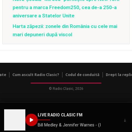
pentru a marca Freedom250, cea de-a 250-a
aniversare a Statelor Unite
Harta zăpezii: zonele din România cu cele mai
mari depuneri după viscol
tate
Cum ascult Radio Clasic?
Codul de conduită
Drept la repli
© Radio Clasic, 2026
LIVE RADIO CLASIC FM
↓
Bill Medley & Jennifer Warnes - (I