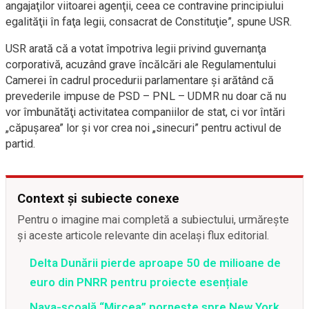
angajaţilor viitoarei agenţii, ceea ce contravine principiului
egalităţii în faţa legii, consacrat de Constituţie”, spune USR.
USR arată că a votat împotriva legii privind guvernanţa
corporativă, acuzând grave încălcări ale Regulamentului
Camerei în cadrul procedurii parlamentare şi arătând că
prevederile impuse de PSD – PNL – UDMR nu doar că nu
vor îmbunătăţi activitatea companiilor de stat, ci vor întări
„căpuşarea” lor şi vor crea noi „sinecuri” pentru activul de
partid.
Context și subiecte conexe
Pentru o imagine mai completă a subiectului, urmărește
și aceste articole relevante din același flux editorial.
Delta Dunării pierde aproape 50 de milioane de
euro din PNRR pentru proiecte esențiale
Nava-școală “Mircea” pornește spre New York