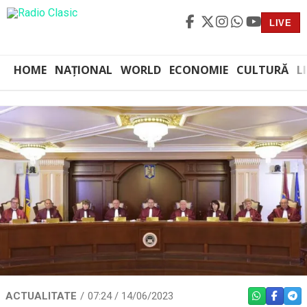
LIVE
HOME
NAȚIONAL
WORLD
ECONOMIE
CULTURĂ
L
ACTUALITATE
07:24 / 14/06/2023
WHATSAPP
FACEBO
TEL