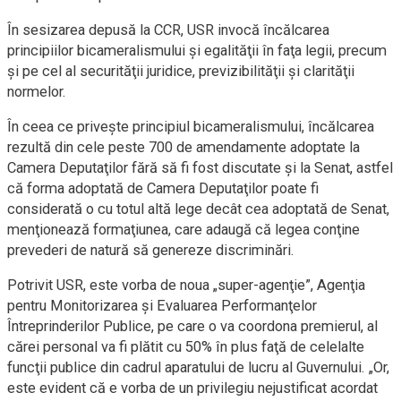
În sesizarea depusă la CCR, USR invocă încălcarea
principiilor bicameralismului şi egalităţii în faţa legii, precum
şi pe cel al securităţii juridice, previzibilităţii şi clarităţii
normelor.
În ceea ce priveşte principiul bicameralismului, încălcarea
rezultă din cele peste 700 de amendamente adoptate la
Camera Deputaţilor fără să fi fost discutate şi la Senat, astfel
că forma adoptată de Camera Deputaţilor poate fi
considerată o cu totul altă lege decât cea adoptată de Senat,
menţionează formaţiunea, care adaugă că legea conţine
prevederi de natură să genereze discriminări.
Potrivit USR, este vorba de noua „super-agenţie”, Agenţia
pentru Monitorizarea şi Evaluarea Performanţelor
Întreprinderilor Publice, pe care o va coordona premierul, al
cărei personal va fi plătit cu 50% în plus faţă de celelalte
funcţii publice din cadrul aparatului de lucru al Guvernului. „Or,
este evident că e vorba de un privilegiu nejustificat acordat