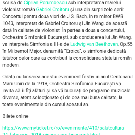
scrisă de
Ciprian Porumbescu
sub interpretarea marelui
vi
olonist român
Gabriel Croitoru
și una din surprizele serii:
Concertul pentru două viori de J.S. Bach, în re minor BWB
1043, interpretat de Gabriel Croitoru și Jin Wang, de acestă
dată în calitate de violonist. În partea a doua a concertului,
Orchestra Simfonică București, sub conducerea lui Jin Wang,
va interpreta Simfonia a III-a de
Ludwig van Beethoven
, Op.55
în Mi bemol Major, denumită “Eroica”, o simfonie dedicată
tututror celor care au contribuit la consolidarea statului român
modern.
Odată cu lansarea acestui eveniment festiv în anul Centenarul
Marii Uniri de la 1918, Orchestra Simfonică București vă
invită să îi fiți alături și să vă bucurați de programe muzicale
diverse, atent selecționate și de cea mai buna calitate, la
toate evenimentele din cursul acestui an.
Bilete online:
https://www.myticket.ro/
ro/evenimente/410/
salutcultura-
24-februarie-2
018-cinema-pro-bucuresti.h
tml