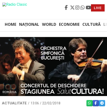
LIVE
HOME
NAȚIONAL
WORLD
ECONOMIE
CULTURĂ
L
ACTUALITATE
13:06 / 22/02/2018
WHATSAPP
FACEBO
TEL