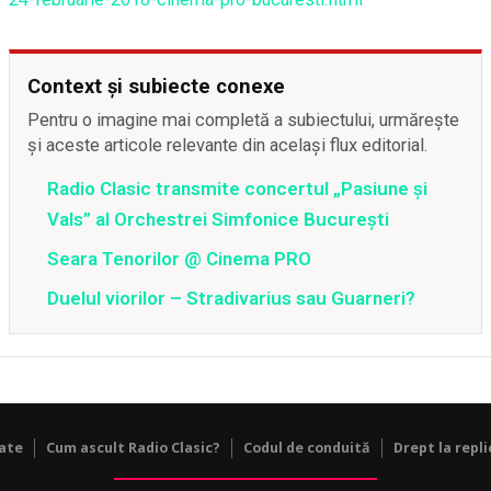
Context și subiecte conexe
Pentru o imagine mai completă a subiectului, urmărește
și aceste articole relevante din același flux editorial.
Radio Clasic transmite concertul „Pasiune și
Vals” al Orchestrei Simfonice București
Seara Tenorilor @ Cinema PRO
Duelul viorilor – Stradivarius sau Guarneri?
tate
Cum ascult Radio Clasic?
Codul de conduită
Drept la repli