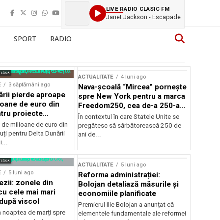
LIVE RADIO CLASIC FM
Janet Jackson - Escapade
SPORT
RADIO
rstock
ACTUALITATE
4 luni ago
E
3 săptămâni ago
Nava-școală “Mircea” pornește
ării pierde aproape
spre New York pentru a marca
ioane de euro din
Freedom250, cea de-a 250-a
tru proiecte
aniversare a Statelor Unite
În contextul în care Statele Unite se
de milioane de euro din
pregătesc să sărbătorească 250 de
ți pentru Delta Dunării
ani de...
...
rstock
ACTUALITATE
5 luni ago
E
5 luni ago
Reforma administrației:
ezii: zonele din
Bolojan detaliază măsurile și
u cele mai mari
economiile planificate
după viscol
Premierul Ilie Bolojan a anunțat că
n noaptea de marți spre
elementele fundamentale ale reformei