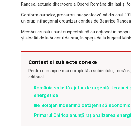
Rancea, actuala directoare a Operei Română din Iași și fo
Conform surselor, procurorii suspectează că din anul 2014 s-
un grup infracțional organizat condus de Beatrice Rancea gr
Membrii grupului sunt suspectați că au acționat în scopul
și alocări de la bugetul de stat, în speță de la bugetul Minis
Context și subiecte conexe
Pentru o imagine mai completă a subiectului, urmărește
editorial.
România solicită ajutor de urgență Ucrainei p
energetice
Ilie Bolojan îndeamnă cetățenii să economis
Primarul Chirica anunță raționalizarea energi