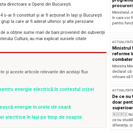
programul
sta directoare a Operei din București.
procurori
Ministerul Ju
ar fi constituit și ar fi acționat în Iași și București
în care vor f
up la care ar fi aderat ulterior și alte persoane.
pentru funcți
 de a obține sume mari de bani provenind din subvenții
terului Culturii, au mai explicat sursele citate
ACTUALITAT
Ministrul
reforme î
combaterea
Ministra Med
declarat că
 și aceste articole relevante din același flux
viitoare să 
entru energie electrică în contextul crizei
ACTUALITAT
De ce nu 
doar pentr
ească energie în orele de seară
superioar
🇳🇴🇷🇴 No
ei electrice în Iași pe timp de noapte
ce nu studii
diferența, ci