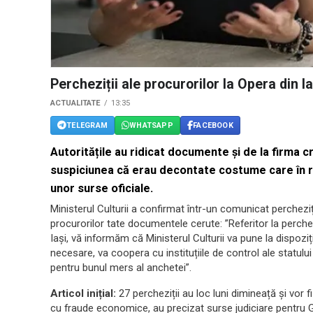
Percheziții ale procurorilor la Opera din 
ACTUALITATE
13:35
TELEGRAM
WHATSAPP
FACEBOOK
Autoritățile au ridicat documente și de la firma 
suspiciunea că erau decontate costume care în real
unor surse oficiale.
Ministerul Culturii a confirmat într-un comunicat percheziți
procurorilor tate documentele cerute: ”Referitor la perchez
Iași, vă informăm că Ministerul Culturii va pune la dispozi
necesare, va coopera cu instituțiile de control ale statului
pentru bunul mers al anchetei”.
Articol inițial:
27 percheziții au loc luni dimineață și vor
cu fraude economice, au precizat surse judiciare pentru G