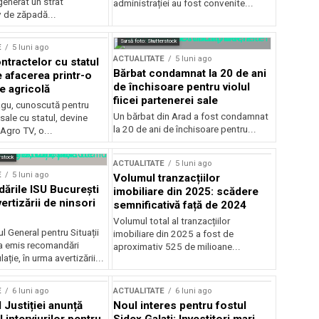
generat un strat
administrației au fost convenite...
v de zăpadă...
Sursă foto: Shutterstock
E
5 luni ago
ACTUALITATE
5 luni ago
ntractelor cu statul
Bărbat condamnat la 20 de ani
e afacerea printr-o
de închisoare pentru violul
e agricolă
fiicei partenerei sale
gu, cunoscută pentru
Un bărbat din Arad a fost condamnat
sale cu statul, devine
la 20 de ani de închisoare pentru...
 Agro TV, o...
rstock
ACTUALITATE
5 luni ago
E
5 luni ago
Volumul tranzacțiilor
rile ISU București
imobiliare din 2025: scădere
ertizării de ninsori
semnificativă față de 2024
Volumul total al tranzacțiilor
l General pentru Situații
imobiliare din 2025 a fost de
a emis recomandări
aproximativ 525 de milioane...
ție, în urma avertizării...
E
6 luni ago
ACTUALITATE
6 luni ago
 Justiției anunță
Noul interes pentru fostul