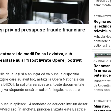
miercuri au 
semnificati
ACTUALITAT
Regina co
își extind
Iași privind presupuse fraude financiare
televiziun
Mihaela Nea
contractele 
acționară la
creatoarei de modă Doina Levintza, sub
Sursă foto: Shutte
itate nu ar fi fost livrate Operei, potrivit
ACTUALITAT
Recomandă
în urma av
ile de la Iași și a anunțat că va pune la dispoziția
puternice
ițiile care au avut loc, astăzi, la Opera Națională din
Inspectoratu
ția DIICOT, la solicitarea acesteia, toate documentele
de Urgență 
 și va răspunde oricăror solicitări legale, necesare
pentru popula
ACTUALITAT
 fi puse în aplicare 14 mandate de aducere într-un dosar
Ministerul
4Media.ro. În anchetă, principala vizată este Beatrice