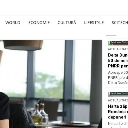
WORLD
ECONOMIE
CULTURĂ
LIFESTYLE
SCITECH
Sursă foto: Shutte
ACTUALITAT
Delta Dun
50 de mil
PNRR pen
esențiale
Aproape 50 
PNRR, pierdu
Delta Dunării
Sursă foto: Shutte
ACTUALITAT
Harta zăp
România c
depuneri 
Ninsorile di