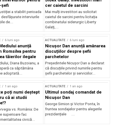
 interviurilor pentru
Sidex Galați: Investitori mari
-șefi
cer caietul de sarcini
stiției a stabilit perioada
Mai mulți investitori au solicitat
i desfășurate interviurile
caietul de sarcini pentru licitația
ile de...
combinatului siderurgic Liberty
Galați,...
E
6 luni ago
ACTUALITATE
6 luni ago
 Mediului anunță
Nicușor Dan anunță amânarea
n Romsilva pentru
discuțiilor despre șefii
 tăierilor ilegale
parchetelor
iului, Diana Buzoianu, a
Președintele Nicușor Dan a declarat
 speră ca săptămâna
că discuțiile privind numirile pentru
fie adoptată...
șefii parchetelor și serviciilor...
E
1 an ago
ACTUALITATE
1 an ago
te poți numi deștept
Ultimul sondaj comandat de
u că ai studii
Nicușor Dan
e!?
George Simion și Victor Ponta, în
fruntea sondajelor pentru alegerile
rvegia vs. România: De
prezidențiale ...
le superioare fac
 mentalitatea civică...