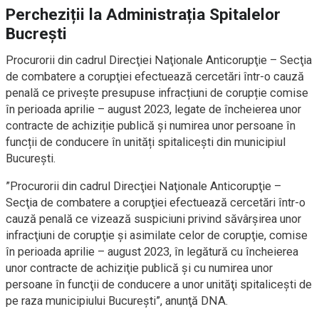
Percheziții la Administrația Spitalelor
Bucrești
Procurorii din cadrul Direcţiei Naţionale Anticorupţie – Secţia
de combatere a corupţiei efectuează cercetări într-o cauză
penală ce privește presupuse infracțiuni de corupție comise
în perioada aprilie – august 2023, legate de încheierea unor
contracte de achiziție publică și numirea unor persoane în
funcții de conducere în unități spitalicești din municipiul
București.
”Procurorii din cadrul Direcţiei Naţionale Anticorupţie –
Secţia de combatere a corupţiei efectuează cercetări într-o
cauză penală ce vizează suspiciuni privind săvârşirea unor
infracţiuni de corupţie şi asimilate celor de corupţie, comise
în perioada aprilie – august 2023, în legătură cu încheierea
unor contracte de achiziţie publică şi cu numirea unor
persoane în funcţii de conducere a unor unităţi spitaliceşti de
pe raza municipiului Bucureşti”, anunţă DNA.