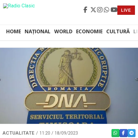
LIVE
HOME
NAȚIONAL
WORLD
ECONOMIE
CULTURĂ
L
ACTUALITATE
11:20 / 18/09/2023
WHATSAPP
FACEBO
TEL