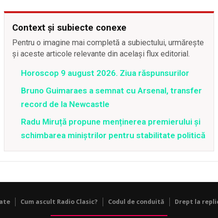
Context și subiecte conexe
Pentru o imagine mai completă a subiectului, urmărește
și aceste articole relevante din același flux editorial.
Horoscop 9 august 2026. Ziua răspunsurilor
Bruno Guimaraes a semnat cu Arsenal, transfer
record de la Newcastle
Radu Miruță propune menținerea premierului și
schimbarea miniștrilor pentru stabilitate politică
tate
Cum ascult Radio Clasic?
Codul de conduită
Drept la repli