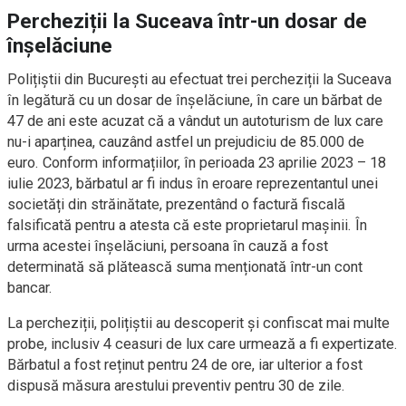
Percheziții la Suceava într-un dosar de
înșelăciune
Polițiștii din București au efectuat trei percheziții la Suceava
în legătură cu un dosar de înșelăciune, în care un bărbat de
47 de ani este acuzat că a vândut un autoturism de lux care
nu-i aparținea, cauzând astfel un prejudiciu de 85.000 de
euro. Conform informațiilor, în perioada 23 aprilie 2023 – 18
iulie 2023, bărbatul ar fi indus în eroare reprezentantul unei
societăți din străinătate, prezentând o factură fiscală
falsificată pentru a atesta că este proprietarul mașinii. În
urma acestei înșelăciuni, persoana în cauză a fost
determinată să plătească suma menționată într-un cont
bancar.
La percheziții, polițiștii au descoperit și confiscat mai multe
probe, inclusiv 4 ceasuri de lux care urmează a fi expertizate.
Bărbatul a fost reținut pentru 24 de ore, iar ulterior a fost
dispusă măsura arestului preventiv pentru 30 de zile.