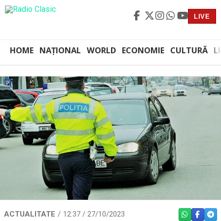
LIVE
HOME
NAȚIONAL
WORLD
ECONOMIE
CULTURĂ
L
ACTUALITATE
12:37 / 27/10/2023
WHATSAPP
FACEBO
TEL