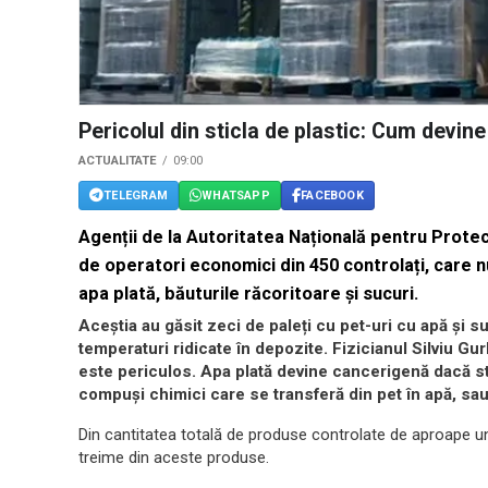
Pericolul din sticla de plastic: Cum devin
ACTUALITATE
09:00
TELEGRAM
WHATSAPP
FACEBOOK
Agenții de la Autoritatea Națională pentru Prot
de operatori economici din 450 controlați, care 
apa plată, băuturile răcoritoare și sucuri.
Aceștia au găsit zeci de paleți cu pet-uri cu apă și su
temperaturi ridicate în depozite. Fizicianul Silviu Gur
este periculos. Apa plată devine cancerigenă dacă sti
compuși chimici care se transferă din pet în apă, sa
Din cantitatea totală de produse controlate de aproape un 
treime din aceste produse.