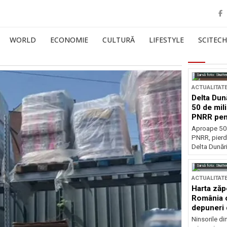
WORLD
ECONOMIE
CULTURĂ
LIFESTYLE
SCITECH
Sursă foto: Shutte
ACTUALITAT
Delta Dun
50 de mil
PNRR pen
esențiale
Aproape 50 
PNRR, pierdu
Delta Dunării
Sursă foto: Shutte
ACTUALITAT
Harta zăp
România c
depuneri 
Ninsorile di