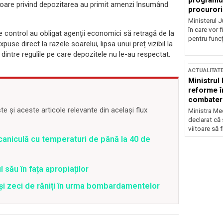
programul
igoare privind depozitarea au primit amenzi însumând
procurori
Ministerul Ju
în care vor f
control au obligat agenții economici să retragă de la
pentru funcți
puse direct la razele soarelui, lipsa unui preț vizibil la
dintre regulile pe care depozitele nu le-au respectat.
ACTUALITAT
Ministrul
reforme î
combaterea
 și aceste articole relevante din același flux
Ministra Med
declarat că
viitoare să 
caniculă cu temperaturi de până la 40 de
 său în fața apropiaților
 și zeci de răniți în urma bombardamentelor