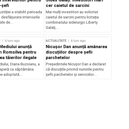
 interviurilor pentru
Sidex Galați: Investitori mari
-șefi
cer caietul de sarcini
stiției a stabilit perioada
Mai mulți investitori au solicitat
i desfășurate interviurile
caietul de sarcini pentru licitația
ile de...
combinatului siderurgic Liberty
Galați,...
E
6 luni ago
ACTUALITATE
6 luni ago
 Mediului anunță
Nicușor Dan anunță amânarea
n Romsilva pentru
discuțiilor despre șefii
 tăierilor ilegale
parchetelor
iului, Diana Buzoianu, a
Președintele Nicușor Dan a declarat
 speră ca săptămâna
că discuțiile privind numirile pentru
fie adoptată...
șefii parchetelor și serviciilor...