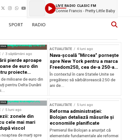
LIVE RADIO CLASIC FM
Connie Francis - Pretty Little Baby
SPORT
RADIO
rstock
ACTUALITATE
4 luni ago
E
3 săptămâni ago
Nava-școală “Mircea” pornește
ării pierde aproape
spre New York pentru a marca
ioane de euro din
Freedom250, cea de-a 250-a
tru proiecte
aniversare a Statelor Unite
În contextul în care Statele Unite se
de milioane de euro din
pregătesc să sărbătorească 250 de
ți pentru Delta Dunării
ani de...
...
rstock
ACTUALITATE
5 luni ago
E
5 luni ago
Reforma administrației:
ezii: zonele din
Bolojan detaliază măsurile și
u cele mai mari
economiile planificate
după viscol
Premierul Ilie Bolojan a anunțat că
n noaptea de marți spre
elementele fundamentale ale reformei