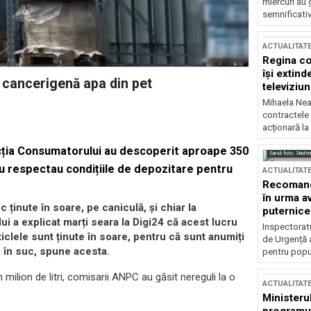
miercuri au 
semnificati
ACTUALITAT
Regina co
își extind
e cancerigenă apa din pet
televiziun
Mihaela Nea
contractele 
acționară la
ecția Consumatorului au descoperit aproape 350
Sursă foto: Shutte
nu respect
au
condițiile de depozitare pentru
ACTUALITAT
Recomandă
în urma av
c ținute în soare, pe caniculă, și chiar la
puternice
lui a explicat marți seara la Digi24 că acest lucru
Inspectoratu
clele sunt ținute în soare, pentru că sunt anumiți
de Urgență 
u în suc, spune acesta.
pentru popula
milion de litri, comisarii ANPC au găsit nereguli la o
ACTUALITAT
Ministerul