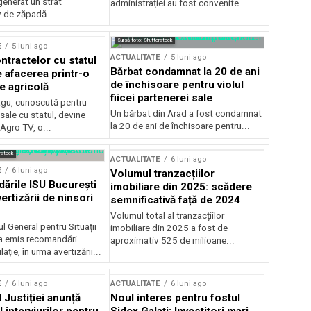
generat un strat
administrației au fost convenite...
v de zăpadă...
Sursă foto: Shutterstock
E
5 luni ago
ACTUALITATE
5 luni ago
ntractelor cu statul
Bărbat condamnat la 20 de ani
e afacerea printr-o
de închisoare pentru violul
e agricolă
fiicei partenerei sale
gu, cunoscută pentru
Un bărbat din Arad a fost condamnat
sale cu statul, devine
la 20 de ani de închisoare pentru...
 Agro TV, o...
rstock
ACTUALITATE
6 luni ago
E
6 luni ago
Volumul tranzacțiilor
rile ISU București
imobiliare din 2025: scădere
ertizării de ninsori
semnificativă față de 2024
Volumul total al tranzacțiilor
l General pentru Situații
imobiliare din 2025 a fost de
a emis recomandări
aproximativ 525 de milioane...
ție, în urma avertizării...
E
6 luni ago
ACTUALITATE
6 luni ago
 Justiției anunță
Noul interes pentru fostul