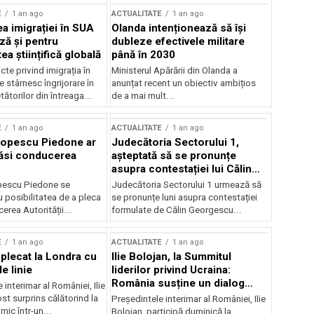
E
1 an ago
ACTUALITATE
1 an ago
a imigrației în SUA
Olanda intenționează să își
ză și pentru
dubleze efectivele militare
a științifică globală
până în 2030
cte privind imigrația în
Ministerul Apărării din Olanda a
e stârnesc îngrijorare în
anunțat recent un obiectiv ambițios
tătorilor din întreaga...
de a mai mult...
E
1 an ago
ACTUALITATE
1 an ago
Popescu Piedone ar
Judecătoria Sectorului 1,
ăsi conducerea
așteptată să se pronunțe
asupra contestației lui Călin
Georgescu privind controlul
pescu Piedone se
Judecătoria Sectorului 1 urmează să
judiciar
 posibilitatea de a pleca
se pronunțe luni asupra contestației
erea Autorității...
formulate de Călin Georgescu...
E
1 an ago
ACTUALITATE
1 an ago
 plecat la Londra cu
Ilie Bolojan, la Summitul
e linie
liderilor privind Ucraina:
România susține un dialog
 interimar al României, Ilie
transatlantic pentru securitate
ost surprins călătorind la
Președintele interimar al României, Ilie
și stabilitate
ic într-un...
Bolojan, participă duminică la