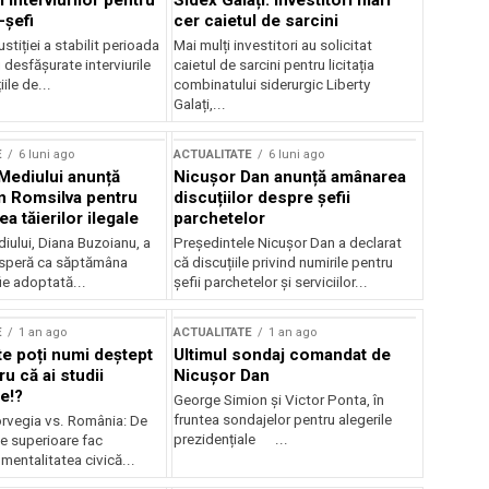
 interviurilor pentru
Sidex Galați: Investitori mari
-șefi
cer caietul de sarcini
stiției a stabilit perioada
Mai mulți investitori au solicitat
i desfășurate interviurile
caietul de sarcini pentru licitația
ile de...
combinatului siderurgic Liberty
Galați,...
E
6 luni ago
ACTUALITATE
6 luni ago
 Mediului anunță
Nicușor Dan anunță amânarea
n Romsilva pentru
discuțiilor despre șefii
 tăierilor ilegale
parchetelor
iului, Diana Buzoianu, a
Președintele Nicușor Dan a declarat
 speră ca săptămâna
că discuțiile privind numirile pentru
fie adoptată...
șefii parchetelor și serviciilor...
E
1 an ago
ACTUALITATE
1 an ago
te poți numi deștept
Ultimul sondaj comandat de
u că ai studii
Nicușor Dan
e!?
George Simion și Victor Ponta, în
fruntea sondajelor pentru alegerile
rvegia vs. România: De
prezidențiale ...
le superioare fac
 mentalitatea civică...