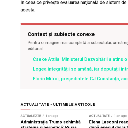
În ceea ce priveşte evaluarea naţională de sistem de la
acesta.
Context și subiecte conexe
Pentru o imagine mai completă a subiectului, urmărește
editorial.
Cseke Attila: Ministerul Dezvoltării a atins
Legea integrității se amână, iar deputații in
Florin Mitroi, preşedintele CJ Constanţa, au
ACTUALITATE - ULTIMELE ARTICOLE
ACTUALITATE
1 an ago
ACTUALITATE
1 an ago
Administrația Trump schimbă
Elena Lasconi rea
strategia cibernetică: Rusia,
după eșecul discuți