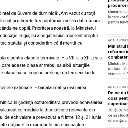
programul
procurori
Ministerul Ju
şedinţei de Guvern de duminică: „Am văzut cu toţii
în care vor f
ţământ şi ultimele trei săptămâni ne-au dat măsura
pentru funcți
ându-ne copiii. Prioritatea noastră, la Ministerul
 educaţie. Sigur, nu a negat niciun moment dreptul
ACTUALITAT
rtea statului şi considerăm că îl merită cu
Ministrul
reforme î
combaterea
olare pentru clasele terminale – a VII-a, a XII-a şi a
Ministra Med
n care aceste clase ar trebui să aibă situaţiile
declarat că
alte clase nu se impune prelungirea termenului de
viitoare să 
amenele naţionale – bacalaureat şi evaluarea
ACTUALITAT
De ce nu 
doar pentr
inică în şedinţă extraordinară prevede echivalarea
superioar
aureat cu mediile la disciplinele relevante din
🇳🇴🇷🇴 No
ce nu studii
l de echivalare e prevăzută a fi între 12 şi 21 iunie.
diferența, ci
ficate obţinute la examenele cu recunoaştere