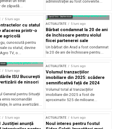
generat un strat
administrației au fost convenite...
v de zăpadă...
Sursă foto: Shutterstock
E
5 luni ago
ACTUALITATE
5 luni ago
ntractelor cu statul
Bărbat condamnat la 20 de ani
e afacerea printr-o
de închisoare pentru violul
e agricolă
fiicei partenerei sale
gu, cunoscută pentru
Un bărbat din Arad a fost condamnat
sale cu statul, devine
la 20 de ani de închisoare pentru...
 Agro TV, o...
rstock
ACTUALITATE
5 luni ago
E
5 luni ago
Volumul tranzacțiilor
rile ISU București
imobiliare din 2025: scădere
ertizării de ninsori
semnificativă față de 2024
Volumul total al tranzacțiilor
l General pentru Situații
imobiliare din 2025 a fost de
a emis recomandări
aproximativ 525 de milioane...
ție, în urma avertizării...
E
5 luni ago
ACTUALITATE
6 luni ago
 Justiției anunță
Noul interes pentru fostul