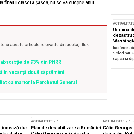
 finalul clasei a şasea, nu se va susţine anul
ACTUALITAT
Ucraina d
dezastruo
Washingto
 și aceste articole relevante din același flux
incertitud
Indiferent d
Volodimir Ze
capcană dip
 o absorbție de 93% din PNRR
tră în vacanță două săptămâni
diat ca martor la Parchetul General
ACTUALITATE
1 an ago
ACTUALITATE
1 a
cționează dur
Plan de destabilizare a României:
Călin Georgesc
ilor dintre
Călin Georgescu și Horațiu
domiciliu. Poli