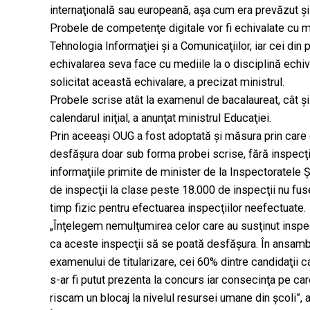
internaţională sau europeană, aşa cum era prevăzut şi 
Probele de competenţe digitale vor fi echivalate cu me
Tehnologia Informaţiei şi a Comunicaţiilor, iar cei din 
echivalarea seva face cu mediile la o disciplină echi
solicitat această echivalare, a precizat ministrul.
Probele scrise atât la examenul de bacalaureat, cât şi
calendarul iniţial, a anunţat ministrul Educaţiei.
Prin aceeaşi OUG a fost adoptată şi măsura prin care 
desfăşura doar sub forma probei scrise, fără inspecţia
informaţiile primite de minister de la Inspectoratele Şc
de inspecţii la clase peste 18.000 de inspecţii nu fu
timp fizic pentru efectuarea inspecţiilor neefectuate.
„Înţelegem nemulţumirea celor care au susţinut inspecţ
ca aceste inspecţii să se poată desfăşura. În ansamb
examenului de titularizare, cei 60% dintre candidaţii 
s-ar fi putut prezenta la concurs iar consecinţa pe car
riscam un blocaj la nivelul resursei umane din şcoli”, a