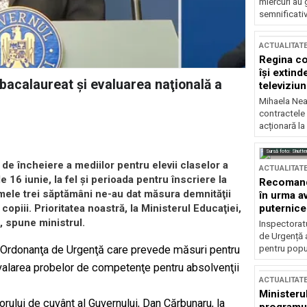
miercuri au 
semnificati
ACTUALITAT
Regina co
își extind
bacalaureat şi evaluarea naţională a
televiziun
Mihaela Nea
contractele 
acționară la
Sursă foto: Shutte
 de încheiere a mediilor pentru elevii claselor a
ACTUALITAT
 de 16 iunie, la fel şi perioada pentru înscriere la
Recomandă
imele trei săptămâni ne-au dat măsura demnităţii
în urma av
puternice
piii. Prioritatea noastră, la Ministerul Educaţiei,
, spune ministrul.
Inspectoratu
de Urgență 
pentru popula
ă, Ordonanţa de Urgenţă care prevede măsuri pentru
valarea probelor de competenţe pentru absolvenţii
ACTUALITAT
Ministerul
rului de cuvânt al Guvernului, Dan Cărbunaru, la