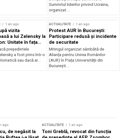
Summitul liderilor privind Ucraina,
organizat...
E
1 an ago
ACTUALITATE
1 an ago
upă vizita
Protest AUR în București:
asă a lui Zelensky la
Participare redusă și incidente
n: Unitate în fața
de securitate
inii
acă președintele
Mitingul organizat sâmbătă de
lensky a fost prins într-o
Alianța pentru Unirea Românilor
lomatică sau dacă ar...
(AUR) în Piața Universității din
București...
n ago
ACTUALITATE
1 an ago
ACTUALITATE
u, de negăsit la
Toni Greblă, revocat din funcția
Ilie Boloj
ția Buftea i-a lăsat
de președinte al AEP. Zsombor
alegerilor