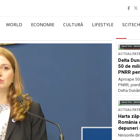
WORLD
ECONOMIE
CULTURĂ
LIFESTYLE
SCITECH
Sursă foto: Shutte
ACTUALITAT
Delta Dun
50 de mil
PNRR pen
esențiale
Aproape 50 
PNRR, pierdu
Delta Dunării
Sursă foto: Shutte
ACTUALITAT
Harta zăp
România c
depuneri 
Ninsorile di