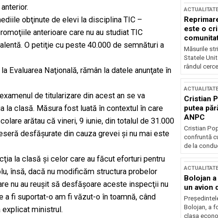
anterior.
ACTUALITAT
Reprimare
diile obţinute de elevi la disciplina TIC –
este o cri
promoţiile anterioare care nu au studiat TIC
comunitate
valentă. O petiţie cu peste 40.000 de semnături a
Măsurile stri
Statele Unit
rândul cerce
 la Evaluarea Naţională, rămân la datele anunţate în
ACTUALITAT
examenul de titularizare din acest an se va
Cristian 
putea păr
 la clasă. Măsura fost luată în contextul în care
ANPC
olare arătau că vineri, 9 iunie, din totalul de 31.000
Cristian Po
seseră desfăşurate din cauza grevei şi nu mai este
confruntă cu
de la conduc
ia la clasă şi celor care au făcut eforturi pentru
ACTUALITAT
lu, însă, dacă nu modificăm structura probelor
Bolojan a
care nu au reuşit să desfăşoare aceste inspecţii nu
un avion d
e a fi suportat-o am fi văzut-o în toamnă, când
Președintele
Bolojan, a f
 explicat ministrul.
clasa econom