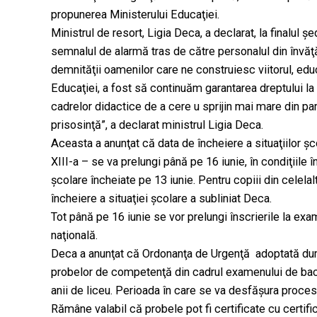
propunerea Ministerului Educaţiei.
Ministrul de resort, Ligia Deca, a declarat, la finalul 
semnalul de alarmă tras de către personalul din învă
demnităţii oamenilor care ne construiesc viitorul, educ
Educaţiei, a fost să continuăm garantarea dreptului la
cadrelor didactice de a cere u sprijin mai mare din pa
prisosinţă”, a declarat ministrul Ligia Deca.
Aceasta a anunţat că data de încheiere a situaţiilor şc
XIII-a – se va prelungi până pe 16 iunie, în condiţiile î
şcolare încheiate pe 13 iunie. Pentru copiii din celel
încheiere a situaţiei şcolare a subliniat Deca.
Tot până pe 16 iunie se vor prelungi înscrierile la ex
naţională.
Deca a anunţat că Ordonanţa de Urgenţă adoptată dum
probelor de competenţă din cadrul examenului de bacal
anii de liceu. Perioada în care se va desfăşura procesu
Rămâne valabil că probele pot fi certificate cu certi