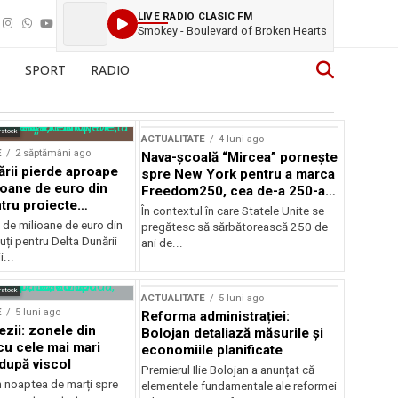
LIVE RADIO CLASIC FM
Smokey - Boulevard of Broken Hearts
SPORT
RADIO
rstock
ACTUALITATE
4 luni ago
E
2 săptămâni ago
Nava-școală “Mircea” pornește
ării pierde aproape
spre New York pentru a marca
ioane de euro din
Freedom250, cea de-a 250-a
tru proiecte
aniversare a Statelor Unite
În contextul în care Statele Unite se
de milioane de euro din
pregătesc să sărbătorească 250 de
ți pentru Delta Dunării
ani de...
...
rstock
ACTUALITATE
5 luni ago
E
5 luni ago
Reforma administrației:
ezii: zonele din
Bolojan detaliază măsurile și
u cele mai mari
economiile planificate
după viscol
Premierul Ilie Bolojan a anunțat că
n noaptea de marți spre
elementele fundamentale ale reformei