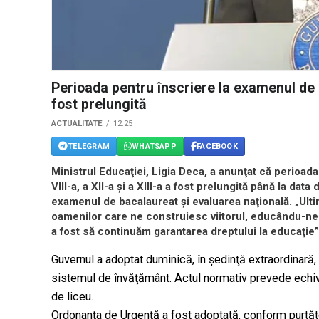
Perioada pentru înscriere la examenul de 
fost prelungită
ACTUALITATE
12:25
TELEGRAM
WHATSAPP
FACEBOOK
Ministrul Educaţiei, Ligia Deca, a anunţat că perioada
VIII-a, a XII-a şi a XIII-a a fost prelungită până la data
examenul de bacalaureat şi evaluarea naţională. „Ult
oamenilor care ne construiesc viitorul, educându-ne co
a fost să continuăm garantarea dreptului la educaţie”
Guvernul a adoptat duminică, în şedinţă extraordinar
sistemul de învăţământ. Actul normativ prevede echi
de liceu.
Ordonanţa de Urgenţă a fost adoptată, conform purtăto