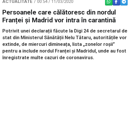
ACTUALITATE
00:54 / 11/03/2020
WHATSAPP
FACEBO
TEL
Persoanele care călătoresc din nordul
Franței și Madrid vor intra în carantină
Potrivit unei declarații făcute la Digi 24 de secretarul de
stat din Ministerul Sănătății Nelu Tătaru, autoritățile vor
extinde, de miercuri dimineața, lista „zonelor roșii”
pentru a include nordul Franței și Madridul, unde au fost
înregistrate multe cazuri de coronavirus.