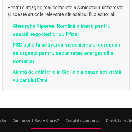
Pentru o imagine mai completă a subiectului, urmărește
și aceste articole relevante din același flux editorial.
Gheorghe Piperea: Românii plătesc pentru
eșecul negocierilor cu Pfizer
PSD solicită activarea mecanismului european
de urgență pentru securitatea energetică a
României
Alertă de călătorie în Sicilia din cauza activității
vulcanului Etna
tate
Cum ascult Radio Clasic?
Codul de conduită
Drept la repli