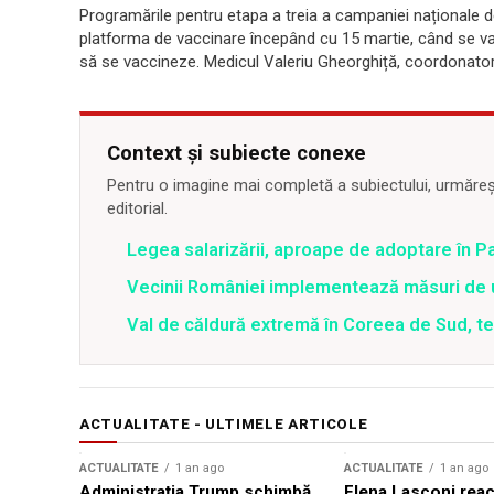
Programările pentru etapa a treia a campaniei naționale d
platforma de vaccinare începând cu 15 martie, când se va
să se vaccineze. Medicul Valeriu Gheorghiță, coordonator
Context și subiecte conexe
Pentru o imagine mai completă a subiectului, urmărește
editorial.
Legea salarizării, aproape de adoptare în Pa
Vecinii României implementează măsuri de u
Val de căldură extremă în Coreea de Sud, t
ACTUALITATE - ULTIMELE ARTICOLE
ACTUALITATE
1 an ago
ACTUALITATE
1 an ago
Administrația Trump schimbă
Elena Lasconi rea