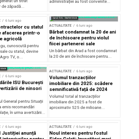
generat un strat
administrației au fost convenite...
v de zăpadă...
Sursă foto: Shutterstock
E
6 luni ago
ACTUALITATE
6 luni ago
ntractelor cu statul
Bărbat condamnat la 20 de ani
e afacerea printr-o
de închisoare pentru violul
e agricolă
fiicei partenerei sale
gu, cunoscută pentru
Un bărbat din Arad a fost condamnat
sale cu statul, devine
la 20 de ani de închisoare pentru...
 Agro TV, o...
rstock
ACTUALITATE
6 luni ago
E
6 luni ago
Volumul tranzacțiilor
rile ISU București
imobiliare din 2025: scădere
ertizării de ninsori
semnificativă față de 2024
Volumul total al tranzacțiilor
l General pentru Situații
imobiliare din 2025 a fost de
a emis recomandări
aproximativ 525 de milioane...
ție, în urma avertizării...
E
6 luni ago
ACTUALITATE
6 luni ago
 Justiției anunță
Noul interes pentru fostul