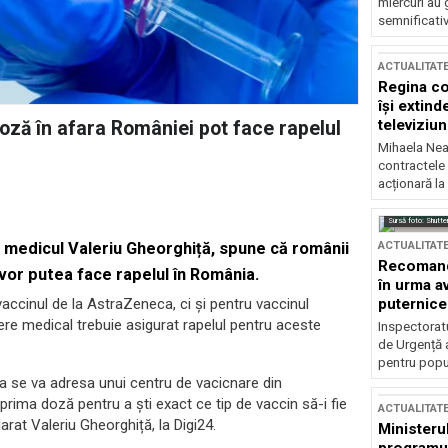
miercuri au 
semnificati
ACTUALITAT
Regina co
își extind
televiziun
oză în afara României pot face rapelul
Mihaela Nea
contractele 
acționară la
Sursă foto: Shutte
ACTUALITAT
 medicul Valeriu Gheorghiță, spune că românii
Recomandă
 vor putea face rapelul în România.
în urma av
puternice
accinul de la AstraZeneca, ci și pentru vaccinul
re medical trebuie asigurat rapelul pentru aceste
Inspectoratu
de Urgență 
pentru popula
a se va adresa unui centru de vacicnare din
prima doză pentru a ști exact ce tip de vaccin să-i fie
ACTUALITAT
arat Valeriu Gheorghiță, la Digi24.
Ministerul