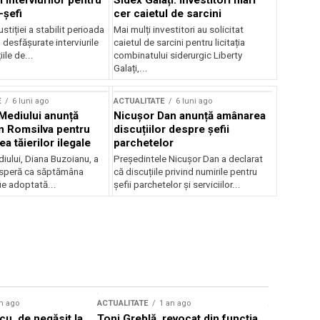
 interviurilor pentru
Sidex Galați: Investitori mari
-șefi
cer caietul de sarcini
stiției a stabilit perioada
Mai mulți investitori au solicitat
i desfășurate interviurile
caietul de sarcini pentru licitația
ile de...
combinatului siderurgic Liberty
Galați,...
E
6 luni ago
ACTUALITATE
6 luni ago
 Mediului anunță
Nicușor Dan anunță amânarea
n Romsilva pentru
discuțiilor despre șefii
 tăierilor ilegale
parchetelor
iului, Diana Buzoianu, a
Președintele Nicușor Dan a declarat
 speră ca săptămâna
că discuțiile privind numirile pentru
fie adoptată...
șefii parchetelor și serviciilor...
n ago
ACTUALITATE
1 an ago
ACTUALITATE
u, de negăsit la
Toni Greblă, revocat din funcția
Ilie Boloj