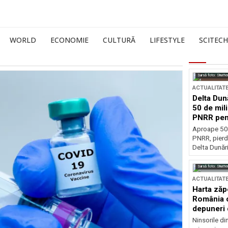
WORLD
ECONOMIE
CULTURĂ
LIFESTYLE
SCITECH
Sursă foto: Shutte
ACTUALITAT
Delta Dun
50 de mil
PNRR pen
esențiale
Aproape 50 
PNRR, pierdu
Delta Dunării
Sursă foto: Shutte
ACTUALITAT
Harta zăp
România c
depuneri 
Ninsorile di