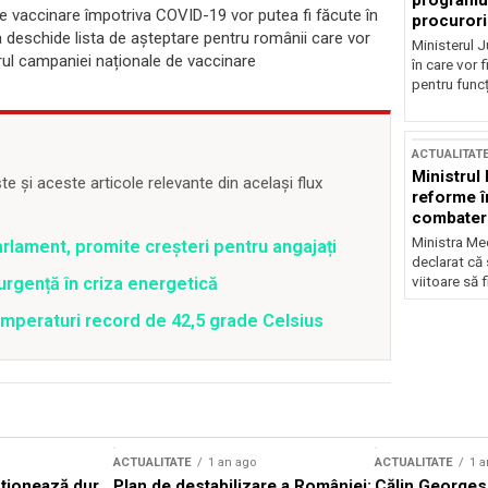
programul
e vaccinare împotriva COVID-19 vor putea fi făcute în
procurori
 deschide lista de așteptare pentru românii care vor
Ministerul Ju
ul campaniei naționale de vaccinare
în care vor f
pentru funcți
ACTUALITAT
Ministrul
 și aceste articole relevante din același flux
reforme î
combaterea
Ministra Med
rlament, promite creșteri pentru angajați
declarat că
viitoare să 
rgență în criza energetică
emperaturi record de 42,5 grade Celsius
ACTUALITATE
1 an ago
ACTUALITATE
1 a
cționează dur
Plan de destabilizare a României:
Călin Georgesc