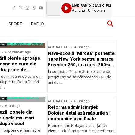
LIVE RADIO CLASIC FM
Ashanti - Unfoolish
SPORT
RADIO
rstock
ACTUALITATE
4 luni ago
E
3 săptămâni ago
Nava-școală “Mircea” pornește
ării pierde aproape
spre New York pentru a marca
ioane de euro din
Freedom250, cea de-a 250-a
tru proiecte
aniversare a Statelor Unite
În contextul în care Statele Unite se
de milioane de euro din
pregătesc să sărbătorească 250 de
ți pentru Delta Dunării
ani de...
...
rstock
ACTUALITATE
6 luni ago
E
6 luni ago
Reforma administrației:
ezii: zonele din
Bolojan detaliază măsurile și
u cele mai mari
economiile planificate
după viscol
Premierul Ilie Bolojan a anunțat că
n noaptea de marți spre
elementele fundamentale ale reformei