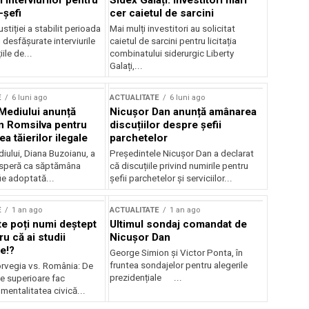
 interviurilor pentru
Sidex Galați: Investitori mari
-șefi
cer caietul de sarcini
stiției a stabilit perioada
Mai mulți investitori au solicitat
i desfășurate interviurile
caietul de sarcini pentru licitația
ile de...
combinatului siderurgic Liberty
Galați,...
E
6 luni ago
ACTUALITATE
6 luni ago
 Mediului anunță
Nicușor Dan anunță amânarea
n Romsilva pentru
discuțiilor despre șefii
 tăierilor ilegale
parchetelor
iului, Diana Buzoianu, a
Președintele Nicușor Dan a declarat
 speră ca săptămâna
că discuțiile privind numirile pentru
fie adoptată...
șefii parchetelor și serviciilor...
E
1 an ago
ACTUALITATE
1 an ago
te poți numi deștept
Ultimul sondaj comandat de
u că ai studii
Nicușor Dan
e!?
George Simion și Victor Ponta, în
fruntea sondajelor pentru alegerile
rvegia vs. România: De
prezidențiale ...
le superioare fac
 mentalitatea civică...