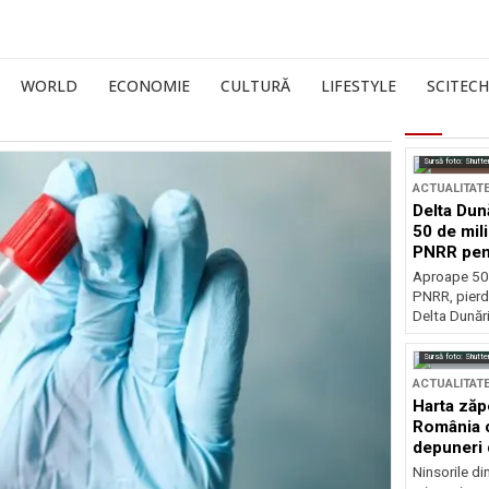
WORLD
ECONOMIE
CULTURĂ
LIFESTYLE
SCITECH
Sursă foto: Shutte
ACTUALITAT
Delta Dun
50 de mil
PNRR pen
esențiale
Aproape 50 
PNRR, pierdu
Delta Dunării
Sursă foto: Shutte
ACTUALITAT
Harta zăp
România c
depuneri 
Ninsorile di