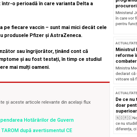
programul
at într-o perioadă în care varianta Delta a
procurori
Ministerul Ju
în care vor f
pentru funcți
a pe fiecare vaccin – sunt mai mici decât cele
u produsele Pfizer și AstraZeneca.
ACTUALITAT
Ministrul
nzător sau îngrijorător, ținând cont că
reforme î
ptome și au fost testați, în timp ce studiul
combaterea
pere mai mulți oameni.
Ministra Med
declarat că
viitoare să 
ACTUALITAT
De ce nu 
 și aceste articole relevante din același flux
doar pentr
superioar
🇳🇴🇷🇴 No
spendarea Hotărârilor de Guvern
ce nu studii
diferența, ci
 a TAROM după avertismentul CE