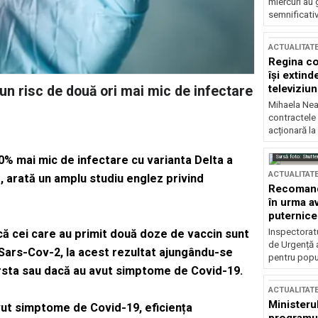
miercuri au 
semnificati
ACTUALITAT
Regina co
își extind
televiziun
n risc de două ori mai mic de infectare
Mihaela Nea
contractele 
acționară la
Sursă foto: Shutte
% mai mic de infectare cu varianta Delta a
ACTUALITAT
, arată un amplu studiu englez privind
Recomandă
în urma av
puternice
Inspectoratu
că cei care au primit două doze de vaccin sunt
de Urgență 
 Sars-Cov-2, la acest rezultat ajungându-se
pentru popula
ârsta sau dacă au avut simptome de Covid-19.
ACTUALITAT
Ministerul
avut simptome de Covid-19, eficiența