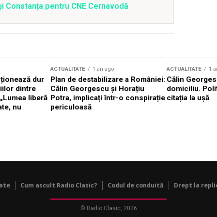
i și Constanța pentru CNE Cernavodă
ACTUALITATE
1 an ago
ACTUALITATE
1 a
cționează dur
Plan de destabilizare a României:
Călin Georgesc
ilor dintre
Călin Georgescu și Horațiu
domiciliu. Poli
 „Lumea liberă
Potra, implicați într-o conspirație
citația la ușă
ate, nu
periculoasă
tate
Cum ascult Radio Clasic?
Codul de conduită
Drept la repli
© Radio Clasic, 2026