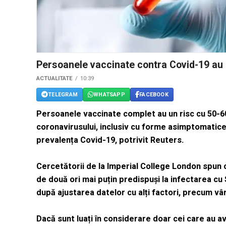
Persoanele vaccinate contra Covid-19 au u
ACTUALITATE
10:39
TELEGRAM
WHATSAPP
FACEBOOK
Persoanele vaccinate complet au un risc cu 50-60
coronavirusului, inclusiv cu forme asimptomatice
prevalența Covid-19, potrivit Reuters.
Cercetătorii de la Imperial College London spun 
de două ori mai puțin predispuși la infectarea cu
după ajustarea datelor cu alți factori, precum v
Dacă sunt luați în considerare doar cei care au 