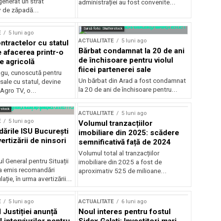
generat un strat
administrației au fost convenite...
v de zăpadă...
Sursă foto: Shutterstock
E
5 luni ago
ACTUALITATE
5 luni ago
ntractelor cu statul
Bărbat condamnat la 20 de ani
e afacerea printr-o
de închisoare pentru violul
e agricolă
fiicei partenerei sale
gu, cunoscută pentru
Un bărbat din Arad a fost condamnat
sale cu statul, devine
la 20 de ani de închisoare pentru...
 Agro TV, o...
rstock
ACTUALITATE
5 luni ago
E
5 luni ago
Volumul tranzacțiilor
rile ISU București
imobiliare din 2025: scădere
ertizării de ninsori
semnificativă față de 2024
Volumul total al tranzacțiilor
l General pentru Situații
imobiliare din 2025 a fost de
a emis recomandări
aproximativ 525 de milioane...
ție, în urma avertizării...
E
5 luni ago
ACTUALITATE
6 luni ago
 Justiției anunță
Noul interes pentru fostul