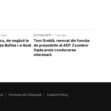
n ago
ACTUALITATE
1 an ago
ACTUALITATE
u, de negăsit la
Toni Greblă, revocat din funcția
Ilie Boloj
ția Buftea i-a lăsat
de președinte al AEP. Zsombor
alegerilor
Vajda preia conducerea
constituți
interimară
concentră
viitoarelo
că
Termeni de folosință
Cookie Policy