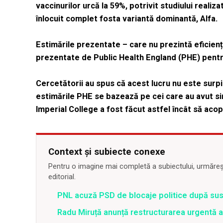
vaccinurilor urcă la 59%, potrivit studiului realiz
înlocuit complet fosta variantă dominantă, Alfa.
Estimările prezentate – care nu prezintă eficienț
prezentate de Public Health England (PHE) pentr
Cercetătorii au spus că acest lucru nu este surpi
estimările PHE se bazează pe cei care au avut sim
Imperial College a fost făcut astfel încât să aco
Context și subiecte conexe
Pentru o imagine mai completă a subiectului, urmărește
editorial.
PNL acuză PSD de blocaje politice după su
Radu Miruță anunță restructurarea urgentă