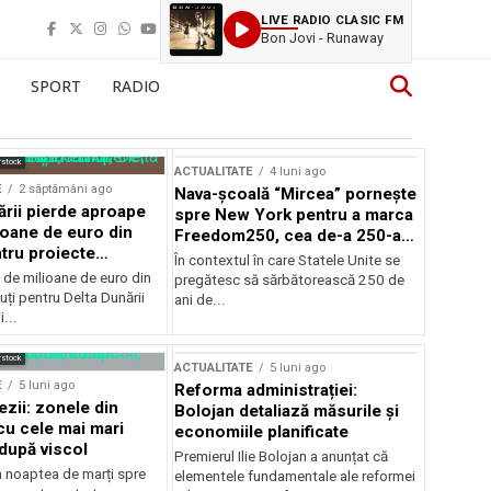
LIVE RADIO CLASIC FM
Bon Jovi - Runaway
SPORT
RADIO
rstock
ACTUALITATE
4 luni ago
E
2 săptămâni ago
Nava-școală “Mircea” pornește
ării pierde aproape
spre New York pentru a marca
ioane de euro din
Freedom250, cea de-a 250-a
tru proiecte
aniversare a Statelor Unite
În contextul în care Statele Unite se
de milioane de euro din
pregătesc să sărbătorească 250 de
ți pentru Delta Dunării
ani de...
...
rstock
ACTUALITATE
5 luni ago
E
5 luni ago
Reforma administrației:
ezii: zonele din
Bolojan detaliază măsurile și
u cele mai mari
economiile planificate
după viscol
Premierul Ilie Bolojan a anunțat că
n noaptea de marți spre
elementele fundamentale ale reformei