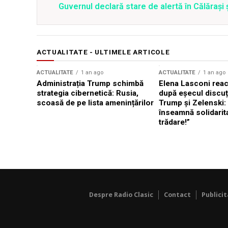
Guvernul declară stare de alertă în Călăraș
ACTUALITATE - ULTIMELE ARTICOLE
ACTUALITATE
1 an ago
ACTUALITATE
1 an ago
Administrația Trump schimbă
Elena Lasconi rea
strategia cibernetică: Rusia,
după eșecul discuți
scoasă de pe lista amenințărilor
Trump și Zelenski:
înseamnă solidarit
trădare!”
Despre Radio Clasic
Contact
Publici