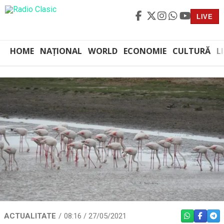
LIVE
HOME
NAȚIONAL
WORLD
ECONOMIE
CULTURĂ
L
ACTUALITATE
08:16 / 27/05/2021
WHATSAPP
FACEBO
TEL