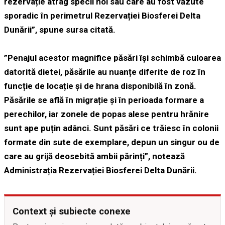
rezervație atrag specii noi sau care au fost văzute
sporadic în perimetrul Rezervației Biosferei Delta
Dunării”, spune sursa citată.
”Penajul acestor magnifice păsări își schimbă culoarea
datorită dietei, păsările au nuanțe diferite de roz în
funcție de locație și de hrana disponibilă în zonă.
Păsările se află în migrație și în perioada formare a
perechilor, iar zonele de popas alese pentru hrănire
sunt ape puțin adânci. Sunt păsări ce trăiesc în colonii
formate din sute de exemplare, depun un singur ou de
care au grijă deosebită ambii părinți”, notează
Administrația Rezervației Biosferei Delta Dunării.
Context și subiecte conexe