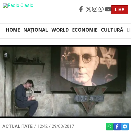
LIVE
HOME
NAȚIONAL
WORLD
ECONOMIE
CULTURĂ
L
ACTUALITATE
12:42 / 29/03/2017
WHATSAPP
FACEBO
TEL