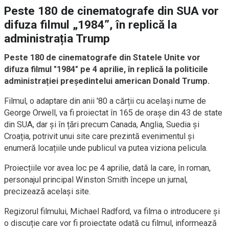
Peste 180 de cinematografe din SUA vor
difuza filmul „1984”, în replică la
administrația Trump
Peste 180 de cinematografe din Statele Unite vor
difuza filmul "1984" pe 4 aprilie, în replică la politicile
administrației președintelui american Donald Trump.
Filmul, o adaptare din anii '80 a cărții cu același nume de
George Orwell, va fi proiectat în 165 de orașe din 43 de state
din SUA, dar și în țări precum Canada, Anglia, Suedia și
Croația, potrivit unui site care prezintă evenimentul și
enumeră locațiile unde publicul va putea viziona pelicula.
Proiecțiile vor avea loc pe 4 aprilie, dată la care, în roman,
personajul principal Winston Smith începe un jurnal,
precizează același site.
Regizorul filmului, Michael Radford, va filma o introducere și
o discuție care vor fi proiectate odată cu filmul, informează