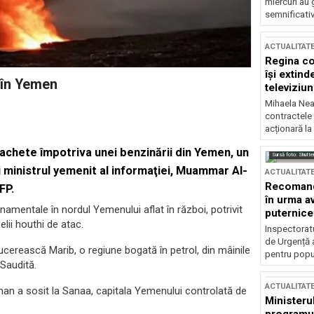
miercuri au 
semnificati
ACTUALITAT
Regina co
își extind
 în Yemen
televiziun
Mihaela Nea
contractele 
acționară la
u rachete împotriva unei benzinării din Yemen, un
Sursă foto: Shutte
uni ministrul yemenit al informaţiei, Muammar Al-
ACTUALITAT
Recomandă
FP.
în urma av
rnamentale în nordul Yemenului aflat în război, potrivit
puternice
elii houthi de atac.
Inspectoratu
de Urgență 
cucerească Marib, o regiune bogată în petrol, din mâinile
pentru popula
 Saudită.
ACTUALITAT
man a sosit la Sanaa, capitala Yemenului controlată de
Ministerul