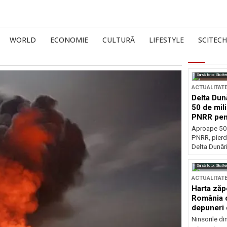
WORLD
ECONOMIE
CULTURĂ
LIFESTYLE
SCITECH
Sursă foto: Shutte
ACTUALITAT
Delta Dun
50 de mil
PNRR pen
esențiale
Aproape 50 
PNRR, pierdu
Delta Dunării
Sursă foto: Shutte
ACTUALITAT
Harta zăp
România c
depuneri 
Ninsorile di