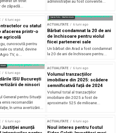
generat un strat
administrației au fost convenite...
v de zăpadă...
Sursă foto: Shutterstock
E
6 luni ago
ACTUALITATE
6 luni ago
ntractelor cu statul
Bărbat condamnat la 20 de ani
e afacerea printr-o
de închisoare pentru violul
e agricolă
fiicei partenerei sale
gu, cunoscută pentru
Un bărbat din Arad a fost condamnat
sale cu statul, devine
la 20 de ani de închisoare pentru...
 Agro TV, o...
rstock
ACTUALITATE
6 luni ago
E
6 luni ago
Volumul tranzacțiilor
rile ISU București
imobiliare din 2025: scădere
ertizării de ninsori
semnificativă față de 2024
Volumul total al tranzacțiilor
l General pentru Situații
imobiliare din 2025 a fost de
a emis recomandări
aproximativ 525 de milioane...
ție, în urma avertizării...
E
6 luni ago
ACTUALITATE
6 luni ago
 Justiției anunță
Noul interes pentru fostul