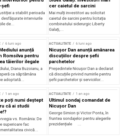
 interviurilor pentru
Sidex Galați: Investitori mari
-șefi
cer caietul de sarcini
stiției a stabilit perioada
Mai mulți investitori au solicitat
i desfășurate interviurile
caietul de sarcini pentru licitația
ile de...
combinatului siderurgic Liberty
Galați,...
E
6 luni ago
ACTUALITATE
6 luni ago
 Mediului anunță
Nicușor Dan anunță amânarea
n Romsilva pentru
discuțiilor despre șefii
 tăierilor ilegale
parchetelor
iului, Diana Buzoianu, a
Președintele Nicușor Dan a declarat
 speră ca săptămâna
că discuțiile privind numirile pentru
fie adoptată...
șefii parchetelor și serviciilor...
E
1 an ago
ACTUALITATE
1 an ago
te poți numi deștept
Ultimul sondaj comandat de
u că ai studii
Nicușor Dan
e!?
George Simion și Victor Ponta, în
fruntea sondajelor pentru alegerile
rvegia vs. România: De
prezidențiale ...
le superioare fac
 mentalitatea civică...