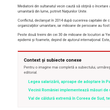
Mediatorii din sultanatul vecin caută să obţină o încetare 
umanitară din lume, potrivit Naţiunilor Unite.
Conflictul, declanşat în 2014 după cucerirea capitalei de căt
organizaţiilor umanitare, iar milioane de persoane au fost
Peste două treimi din cei 30 de milioane de locuitori ai Y
epidemii şi foamete, depind de ajutorul internaţional. Este
Context și subiecte conexe
Pentru o imagine mai completă a subiectului, urmărește
editorial.
Legea salarizării, aproape de adoptare în Pa
Vecinii României implementează măsuri de u
Val de căldură extremă în Coreea de Sud, t