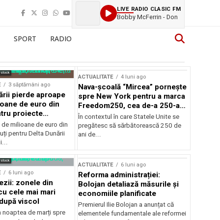
LIVE RADIO CLASIC FM
Bobby McFerrin - Don
SPORT
RADIO
rstock
ACTUALITATE
4 luni ago
E
3 săptămâni ago
Nava-școală “Mircea” pornește
ării pierde aproape
spre New York pentru a marca
ioane de euro din
Freedom250, cea de-a 250-a
tru proiecte
aniversare a Statelor Unite
În contextul în care Statele Unite se
de milioane de euro din
pregătesc să sărbătorească 250 de
ți pentru Delta Dunării
ani de...
...
rstock
ACTUALITATE
6 luni ago
E
6 luni ago
Reforma administrației:
ezii: zonele din
Bolojan detaliază măsurile și
u cele mai mari
economiile planificate
după viscol
Premierul Ilie Bolojan a anunțat că
n noaptea de marți spre
elementele fundamentale ale reformei