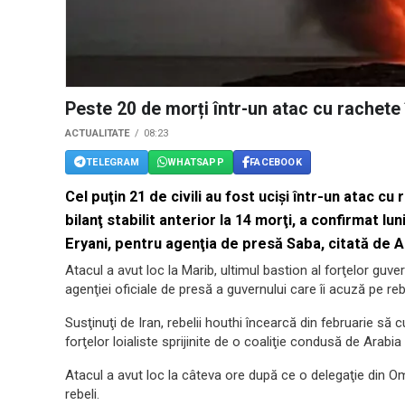
Peste 20 de morți într-un atac cu rachete
ACTUALITATE
08:23
TELEGRAM
WHATSAPP
FACEBOOK
Cel puţin 21 de civili au fost ucişi într-un atac c
bilanţ stabilit anterior la 14 morţi, a confirmat l
Eryani, pentru agenţia de presă Saba, citată de A
Atacul a avut loc la Marib, ultimul bastion al forţelor guve
agenţiei oficiale de presă a guvernului care îi acuză pe reb
Susţinuţi de Iran, rebelii houthi încearcă din februarie să 
forţelor loialiste sprijinite de o coaliţie condusă de Arabia
Atacul a avut loc la câteva ore după ce o delegaţie din O
rebeli.