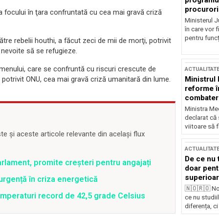
programul
procurori
a focului în ţara confruntată cu cea mai gravă criză
Ministerul Ju
în care vor f
pentru funcți
re rebelii houthi, a făcut zeci de mii de morţi, potrivit
 nevoite să se refugieze.
emenului, care se confruntă cu riscuri crescute de
ACTUALITAT
Ministrul
, potrivit ONU, cea mai gravă criză umanitară din lume.
reforme î
combaterea
Ministra Med
declarat că
viitoare să 
 și aceste articole relevante din același flux
ACTUALITAT
De ce nu 
rlament, promite creșteri pentru angajați
doar pentr
superioar
rgență în criza energetică
🇳🇴🇷🇴 No
emperaturi record de 42,5 grade Celsius
ce nu studii
diferența, ci