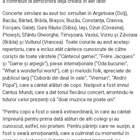
a contribuit la atmosfera deja creată în aer liber.
Concerte similare au avut loc simultan în Argetoaia (Dolj),
Bacău, Bârlad, Brăila, Brașov, Buzău, Constanța, Craiova,
Focșani, Galați, Gura Râului (Sibiu), Iași, Ozun (Covasna),
Ploiești, Sfântu Gheorghe, Timișoara, Vaslui, Viziru și Zăvoaia
(Brăila) și Vulturul (Vrancea). Toate corurile au avut același
repertoriu, care a inclus atât cântece cunoscute de către
coriștii de toate vârstele (“Cântecul gamei”, “Frére Jacques”
și “Game şi arpegii”), piese internaționale (“Oda bucuriei”,
“What a wonderful world”), cât și melodii folk, apreciate de
publicul larg (“Coborâi din deal în vale”, “Vremuri”, “Andrii
Popa”), care a cântat alături de copii. Nelipsit a fost imnul
Cantus Mundi, care a dat tonul fiecărui concert, amintindu-le
tuturor celor prezenți că “doar muzica ne poate uni”.
"Pentru copii a fost o seară extraordinară, în care au cântat
împreună pentru prima dată alături de alti colegi și au
cunoscut, astfel, noi prieteni. Pentru părinţii care ne susţin, a
fost o seară emoționantă, care a culminat cu momentul în