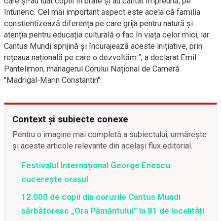
care şi-au luat copiii în brate şi au cântat împreună, pe
întuneric. Cel mai important aspect este acela că familia
constientizează diferența pe care grija pentru natură și
atenția pentru educația culturală o fac în viața celor mici, iar
Cantus Mundi sprijină și încurajează aceste inițiative, prin
rețeaua națională pe care o dezvoltăm.”, a declarat Emil
Pantelimon, managerul Corului Național de Cameră
"Madrigal-Marin Constantin".
Context și subiecte conexe
Pentru o imagine mai completă a subiectului, urmărește
și aceste articole relevante din același flux editorial.
Festivalul Internațional George Enescu
cucerește orașul
12.000 de copii din corurile Cantus Mundi
sărbătoresc „Ora Pământului” în 81 de localități