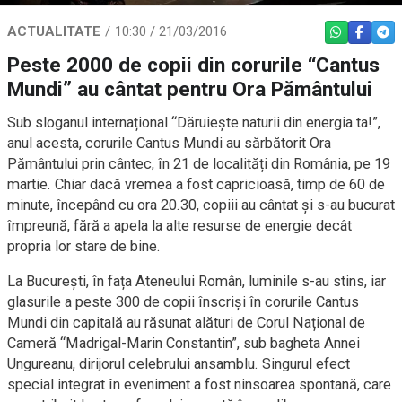
ACTUALITATE
10:30 / 21/03/2016
WHATSAPP
FACEBO
TEL
Peste 2000 de copii din corurile “Cantus
Mundi” au cântat pentru Ora Pământului
Sub sloganul internațional “Dăruiește naturii din energia ta!”,
anul acesta, corurile Cantus Mundi au sărbătorit Ora
Pământului prin cântec, în 21 de localități din România, pe 19
martie. Chiar dacă vremea a fost capricioasă, timp de 60 de
minute, începând cu ora 20.30, copiii au cântat și s-au bucurat
împreună, fără a apela la alte resurse de energie decât
propria lor stare de bine.
La București, în fața Ateneului Român, luminile s-au stins, iar
glasurile a peste 300 de copii înscriși în corurile Cantus
Mundi din capitală au răsunat alături de Corul Național de
Cameră “Madrigal-Marin Constantin”, sub bagheta Annei
Ungureanu, dirijorul celebrului ansamblu. Singurul efect
special integrat în eveniment a fost ninsoarea spontană, care