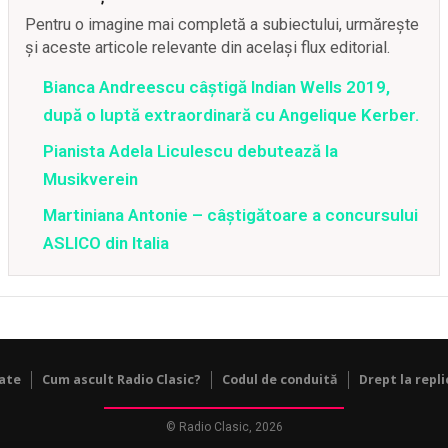
Pentru o imagine mai completă a subiectului, urmărește
și aceste articole relevante din același flux editorial.
Bianca Andreescu câștigă Indian Wells 2019,
după o luptă extraordinară cu Angelique Kerber.
Pianista Adela Liculescu debutează la
Musikverein
Martiniana Antonie – câştigătoare a concursului
ASLICO din Italia
tate
Cum ascult Radio Clasic?
Codul de conduită
Drept la repli
© Radio Clasic, 2026