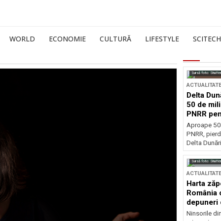
WORLD
ECONOMIE
CULTURĂ
LIFESTYLE
SCITECH
Sursă foto: Shutte
ACTUALITAT
Delta Dun
50 de mil
PNRR pen
esențiale
Aproape 50 
PNRR, pierdu
Delta Dunării
Sursă foto: Shutte
ACTUALITAT
Harta zăp
România c
depuneri 
Ninsorile di