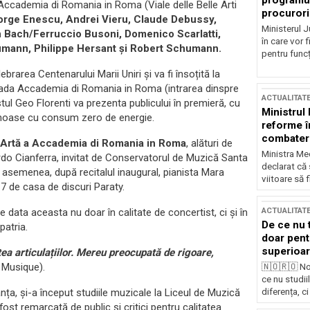
programul
Accademia di Romania in Roma (Viale delle Belle Arti
procurori
eorge Enescu, Andrei Vieru, Claude Debussy,
Ministerul Ju
n Bach/Ferruccio Busoni, Domenico Scarlatti,
în care vor f
mann, Philippe Hersant și Robert Schumann.
pentru funcți
brarea Centenarului Marii Uniri și va fi însoțită la
 fațada Accademia di Romania in Roma (intrarea dinspre
ACTUALITAT
tistul Geo Florenti va prezenta publicului în premieră, cu
Ministrul
minoase cu consum zero de energie.
reforme î
combaterea
de Artă a Accademia di Romania in Roma
, alături de
Ministra Med
ardo Cianferra, invitat de Conservatorul de Muzică Santa
declarat că
asemenea, după recitalul inaugural, pianista Mara
viitoare să 
7 de casa de discuri Paraty.
ACTUALITAT
data aceasta nu doar în calitate de concertist, ci și în
De ce nu 
patria.
doar pentr
superioar
tea articulațiilor. Mereu preocupată de rigoare,
 Musique).
🇳🇴🇷🇴 No
ce nu studii
diferența, ci
nța, și-a început studiile muzicale la Liceul de Muzică
ost remarcată de public și critici pentru calitatea