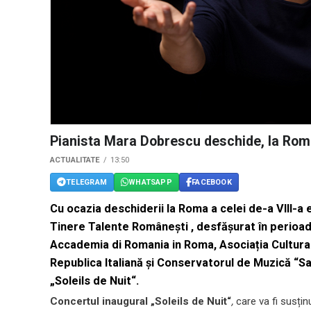
Pianista Mara Dobrescu deschide, la Roma,
ACTUALITATE
13:50
TELEGRAM
WHATSAPP
FACEBOOK
Cu ocazia deschiderii la Roma a celei de-a VIII-a e
Tinere Talente Românești , desfășurat în perioa
Accademia di Romania in Roma, Asociația Cultura
Republica Italiană și Conservatorul de Muzică “S
„
Soleils de Nuit“
.
Concertul inaugural „Soleils de Nuit“
,
care va fi susți