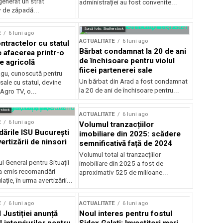
generat un strat
administrației au fost convenite...
v de zăpadă...
Sursă foto: Shutterstock
E
6 luni ago
ACTUALITATE
6 luni ago
ntractelor cu statul
Bărbat condamnat la 20 de ani
e afacerea printr-o
de închisoare pentru violul
e agricolă
fiicei partenerei sale
gu, cunoscută pentru
Un bărbat din Arad a fost condamnat
sale cu statul, devine
la 20 de ani de închisoare pentru...
 Agro TV, o...
rstock
ACTUALITATE
6 luni ago
E
6 luni ago
Volumul tranzacțiilor
rile ISU București
imobiliare din 2025: scădere
ertizării de ninsori
semnificativă față de 2024
Volumul total al tranzacțiilor
l General pentru Situații
imobiliare din 2025 a fost de
a emis recomandări
aproximativ 525 de milioane...
ție, în urma avertizării...
E
6 luni ago
ACTUALITATE
6 luni ago
 Justiției anunță
Noul interes pentru fostul