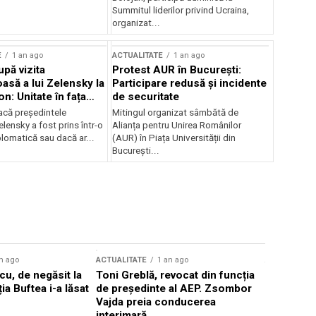
Summitul liderilor privind Ucraina,
organizat...
E
1 an ago
ACTUALITATE
1 an ago
upă vizita
Protest AUR în București:
asă a lui Zelensky la
Participare redusă și incidente
n: Unitate în fața
de securitate
inii
acă președintele
Mitingul organizat sâmbătă de
lensky a fost prins într-o
Alianța pentru Unirea Românilor
lomatică sau dacă ar...
(AUR) în Piața Universității din
București...
n ago
ACTUALITATE
1 an ago
ACTUALITATE
u, de negăsit la
Toni Greblă, revocat din funcția
Ilie Boloj
ția Buftea i-a lăsat
de președinte al AEP. Zsombor
alegerilor
Vajda preia conducerea
constituți
interimară
concentră