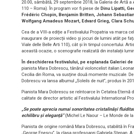
20.00, sâmbătă, 29 septembrie 2018, la Galeria de Artă a 
110 – Roma). În program vor fi piese de
Dinu Lipatti, G
Frédéric Chopin, Benjamin Britten, Johann Sebastia
Wolfgang Amadeus Mozart, Edvard Grieg, Clara Schu
Cea de a VIII-a ediție a Festivalului Propatria va marca cele
inaugurare de proiecții video și jocuri de lumini atât pe
Viale delle Belle Arti 110), cât și în timpul concertului. Ar
această ocazie, o scenografie realizată din instalații lu
În deschiderea festivalului, pe esplanada Galeriei 
pianista Mara Dobrescu, tânărul violoncelist italian Leon
Cecilia din Roma, va susține două momente muzicale. De 
Dobrescu va lansa albumul „Soleils de nuit”, produs în 201
Pianista Mara Dobrescu se reîntoarce în Cetatea Eternă de 
calitate de director artistic al Festivalului International Pro
„Se poate aprecia numai sonoritatea cristalinăși fluidita
echilibru și eleganță”
(Michel Le Naour – Le Monde de la
Pianista de origine română Mara Dobrescu, stabilită în Fra
„George Enescu”, la clasa profesoarei Gabriela Stepan. A f