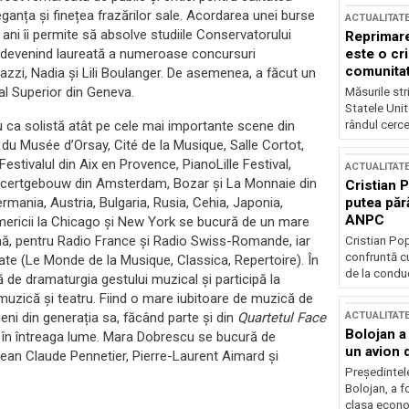
eganța și finețea frazărilor sale. Acordarea unei burse
ACTUALITAT
ani îi permite să absolve studiile Conservatorului
Reprimare
este o cri
 ea devenind laureată a numeroase concursuri
comunitate
razzi, Nadia și Lili Boulanger. De asemenea, a făcut un
l Superior din Geneva.
Măsurile stri
Statele Unit
rândul cerce
u ca solistă atât pe cele mai importante scene din
 du Musée d’Orsay, Cité de la Musique, Salle Cortot,
estivalul din Aix en Provence, PianoLille Festival,
ACTUALITAT
Concertgebouw din Amsterdam, Bozar și La Monnaie din
Cristian 
putea păr
Germania, Austria, Bulgaria, Rusia, Cehia, Japonia,
ANPC
 Americii la Chicago și New York se bucură de un mare
nă, pentru Radio France și Radio Swiss-Romande, iar
Cristian Po
confruntă cu
ate (Le Monde de la Musique, Classica, Repertoire). În
de la conduc
 de dramaturgia gestului muzical și participă la
muzică și teatru. Fiind o mare iubitoare de muzică de
ACTUALITAT
ni din generația sa, făcând parte și din
Quartetul Face
Bolojan a
 în întreaga lume. Mara Dobrescu se bucură de
un avion d
ean Claude Pennetier, Pierre-Laurent Aimard și
Președintele
Bolojan, a f
clasa econom