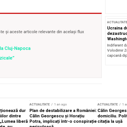
ACTUALITAT
Ucraina d
 și aceste articole relevante din același flux
dezastruo
Washingto
incertitud
Indiferent d
la Cluj-Napoca
Volodimir Ze
capcană dip
zicale”
ACTUALITATE
1 an ago
ACTUALITATE
1 a
cționează dur
Plan de destabilizare a României:
Călin Georgesc
ilor dintre
Călin Georgescu și Horațiu
domiciliu. Poli
 „Lumea liberă
Potra, implicați într-o conspirație
citația la ușă
ate, nu
periculoasă