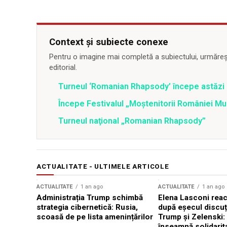
Context și subiecte conexe
Pentru o imagine mai completă a subiectului, urmărește
editorial.
Turneul ‘Romanian Rhapsody’ începe astăzi 
Începe Festivalul „Moștenitorii României Mu
Turneul naţional „Romanian Rhapsody”
ACTUALITATE - ULTIMELE ARTICOLE
ACTUALITATE
1 an ago
ACTUALITATE
1 an ago
Administrația Trump schimbă
Elena Lasconi rea
strategia cibernetică: Rusia,
după eșecul discuți
scoasă de pe lista amenințărilor
Trump și Zelenski:
înseamnă solidarit