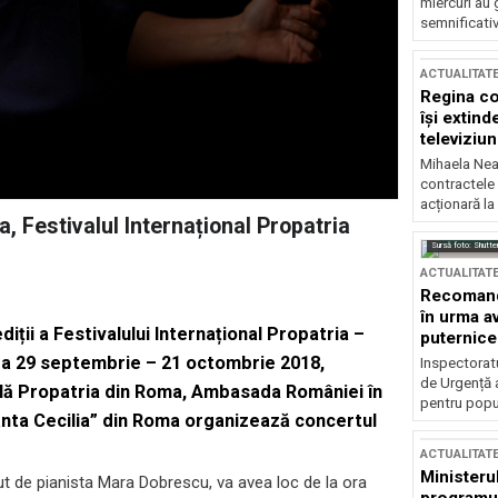
miercuri au 
semnificati
ACTUALITAT
Regina co
își extind
televiziun
Mihaela Nea
contractele 
acționară la
 Festivalul Internațional Propatria
Sursă foto: Shutte
ACTUALITAT
Recomandă
în urma av
diții a Festivalului Internațional Propatria –
puternice
da 29 septembrie – 21 octombrie 2018,
Inspectoratu
de Urgență 
lă Propatria din Roma, Ambasada României în
pentru popula
anta Cecilia” din Roma organizează concertul
ACTUALITAT
Ministerul
nut de pianista Mara Dobrescu, va avea loc de la ora