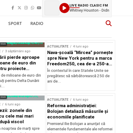
LIVE RADIO CLASIC FM
Whitney Houston - Didn
SPORT
RADIO
rstock
ACTUALITATE
4 luni ago
E
3 săptămâni ago
Nava-școală “Mircea” pornește
ării pierde aproape
spre New York pentru a marca
ioane de euro din
Freedom250, cea de-a 250-a
tru proiecte
aniversare a Statelor Unite
În contextul în care Statele Unite se
de milioane de euro din
pregătesc să sărbătorească 250 de
ți pentru Delta Dunării
ani de...
...
rstock
ACTUALITATE
6 luni ago
E
6 luni ago
Reforma administrației:
ezii: zonele din
Bolojan detaliază măsurile și
u cele mai mari
economiile planificate
după viscol
Premierul Ilie Bolojan a anunțat că
n noaptea de marți spre
elementele fundamentale ale reformei