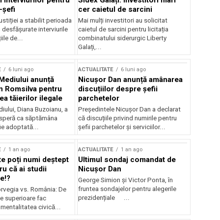
 interviurilor pentru
Sidex Galați: Investitori mari
-șefi
cer caietul de sarcini
stiției a stabilit perioada
Mai mulți investitori au solicitat
i desfășurate interviurile
caietul de sarcini pentru licitația
ile de...
combinatului siderurgic Liberty
Galați,...
E
6 luni ago
ACTUALITATE
6 luni ago
 Mediului anunță
Nicușor Dan anunță amânarea
n Romsilva pentru
discuțiilor despre șefii
 tăierilor ilegale
parchetelor
iului, Diana Buzoianu, a
Președintele Nicușor Dan a declarat
 speră ca săptămâna
că discuțiile privind numirile pentru
fie adoptată...
șefii parchetelor și serviciilor...
E
1 an ago
ACTUALITATE
1 an ago
te poți numi deștept
Ultimul sondaj comandat de
u că ai studii
Nicușor Dan
e!?
George Simion și Victor Ponta, în
fruntea sondajelor pentru alegerile
rvegia vs. România: De
prezidențiale ...
le superioare fac
 mentalitatea civică...