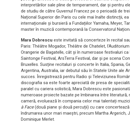
interpretărilor sale pline de temperament, dar și pentru el
de studiu de către Guvernul Francez pe o perioadă de trei 
Național Superior din Paris cu cele mai înalte distincții,
internaționale și bursieră a Fundațiilor Yamaha, Meyer, Ta
master în muzică contemporană la Conservatorul Naționa
Mara Dobrescu
este invitată să concerteze în recital sa
Paris: Théâtre Mogador, Théâtre de Chatelet, l’Auditorium
Orangerie de Bagatelle, cât și în numeroase festivaluri ca F
Saintonge Festival, ArsTerra Festival, dar și pe scena 
Bruxelles. Susține recitaluri și concerte în Italia, Spania, 
Argentina, Australia, iar debutul său în Statele Unite ale
succes. Înregistrează pentru Radio și Televiziunea Româ
discografia sa este foarte apreciată de presa de specialit
paralel cu cariera solistică, Mara Dobrescu este pasionată
numeroase proiecte bazate pe îmbinarea între literatură, 
cameră, evoluează în compania celor mai talentați muzicie
à Face
(două piane și două percuții) cu care concertează
îndrumarea unor mari maeștri, precum Martha Argerich, J
Dominique Merlet.