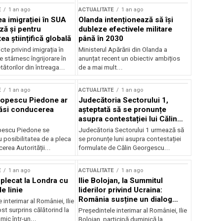
E
1 an ago
ACTUALITATE
1 an ago
a imigrației în SUA
Olanda intenționează să își
ză și pentru
dubleze efectivele militare
a științifică globală
până în 2030
cte privind imigrația în
Ministerul Apărării din Olanda a
e stârnesc îngrijorare în
anunțat recent un obiectiv ambițios
tătorilor din întreaga...
de a mai mult...
E
1 an ago
ACTUALITATE
1 an ago
Popescu Piedone ar
Judecătoria Sectorului 1,
ăsi conducerea
așteptată să se pronunțe
asupra contestației lui Călin
Georgescu privind controlul
pescu Piedone se
Judecătoria Sectorului 1 urmează să
judiciar
 posibilitatea de a pleca
se pronunțe luni asupra contestației
erea Autorității...
formulate de Călin Georgescu...
E
1 an ago
ACTUALITATE
1 an ago
 plecat la Londra cu
Ilie Bolojan, la Summitul
e linie
liderilor privind Ucraina:
România susține un dialog
 interimar al României, Ilie
transatlantic pentru securitate
ost surprins călătorind la
Președintele interimar al României, Ilie
și stabilitate
ic într-un...
Bolojan, participă duminică la