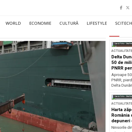
WORLD
ECONOMIE
CULTURĂ
LIFESTYLE
SCITECH
Sursă foto: Shutte
ACTUALITAT
Delta Dun
50 de mil
PNRR pen
esențiale
Aproape 50 
PNRR, pierdu
Delta Dunării
Sursă foto: Shutte
ACTUALITAT
Harta zăp
România c
depuneri 
Ninsorile di