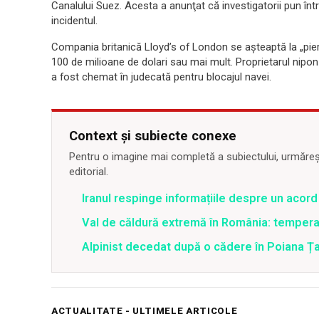
Canalului Suez. Acesta a anunţat că investigatorii pun înt
incidentul.
Compania britanică Lloyd’s of London se aşteaptă la „pierde
100 de milioane de dolari sau mai mult. Proprietarul nipon 
a fost chemat în judecată pentru blocajul navei.
Context și subiecte conexe
Pentru o imagine mai completă a subiectului, urmărește
editorial.
Iranul respinge informațiile despre un aco
Val de căldură extremă în România: temperat
Alpinist decedat după o cădere în Poiana Țapu
ACTUALITATE - ULTIMELE ARTICOLE