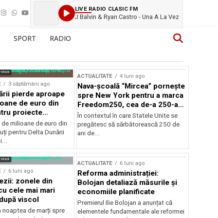
LIVE RADIO CLASIC FM
J Balvin & Ryan Castro - Una A La Vez
SPORT
RADIO
rstock
ACTUALITATE
4 luni ago
E
3 săptămâni ago
Nava-școală “Mircea” pornește
ării pierde aproape
spre New York pentru a marca
ioane de euro din
Freedom250, cea de-a 250-a
tru proiecte
aniversare a Statelor Unite
În contextul în care Statele Unite se
de milioane de euro din
pregătesc să sărbătorească 250 de
ți pentru Delta Dunării
ani de...
...
rstock
ACTUALITATE
6 luni ago
E
6 luni ago
Reforma administrației:
ezii: zonele din
Bolojan detaliază măsurile și
u cele mai mari
economiile planificate
după viscol
Premierul Ilie Bolojan a anunțat că
n noaptea de marți spre
elementele fundamentale ale reformei