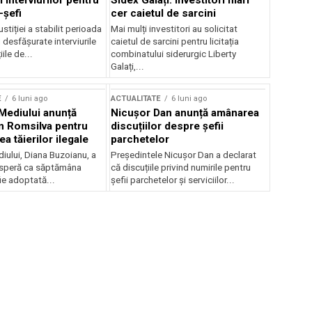
 interviurilor pentru
Sidex Galați: Investitori mari
-șefi
cer caietul de sarcini
stiției a stabilit perioada
Mai mulți investitori au solicitat
i desfășurate interviurile
caietul de sarcini pentru licitația
ile de...
combinatului siderurgic Liberty
Galați,...
E
6 luni ago
ACTUALITATE
6 luni ago
 Mediului anunță
Nicușor Dan anunță amânarea
n Romsilva pentru
discuțiilor despre șefii
 tăierilor ilegale
parchetelor
iului, Diana Buzoianu, a
Președintele Nicușor Dan a declarat
 speră ca săptămâna
că discuțiile privind numirile pentru
fie adoptată...
șefii parchetelor și serviciilor...