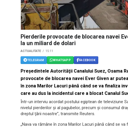
Pierderile provocate de blocarea navei Ev
la un miliard de dolari
ACTUALITATE
15:11
TELEGRAM
WHATSAPP
FACEBOOK
Preşedintele Autorităţii Canalului Suez, Osama Ra
provocate de blocarea navei Ever Given ar putea 
în zona Marilor Lacuri până când se va finaliza inv
care au dus la incidentul care a blocat Canalul Su
Într-un interviu acordat postului egiptean de televiziune S
nivelul pierderilor şi al pagubelor, precum şi consumul drage
dreptul ţării noastre”, transmite Reuters.
„Nava va rămâne în zona Marilor Lacuri până când se va fina