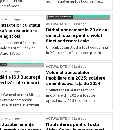
generat un strat
administrației au fost convenite...
v de zăpadă...
Sursă foto: Shutterstock
E
6 luni ago
ACTUALITATE
6 luni ago
ntractelor cu statul
Bărbat condamnat la 20 de ani
e afacerea printr-o
de închisoare pentru violul
e agricolă
fiicei partenerei sale
gu, cunoscută pentru
Un bărbat din Arad a fost condamnat
sale cu statul, devine
la 20 de ani de închisoare pentru...
 Agro TV, o...
rstock
ACTUALITATE
6 luni ago
E
6 luni ago
Volumul tranzacțiilor
rile ISU București
imobiliare din 2025: scădere
ertizării de ninsori
semnificativă față de 2024
Volumul total al tranzacțiilor
l General pentru Situații
imobiliare din 2025 a fost de
a emis recomandări
aproximativ 525 de milioane...
ție, în urma avertizării...
E
6 luni ago
ACTUALITATE
6 luni ago
 Justiției anunță
Noul interes pentru fostul