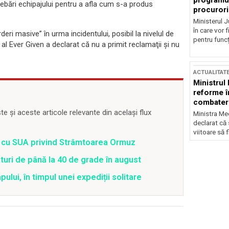
programul
rebări echipajului pentru a afla cum s-a produs
procurori
Ministerul Ju
în care vor f
ri masive” în urma incidentului, posibil la nivelul de
pentru funcți
al Ever Given a declarat că nu a primit reclamaţii şi nu
ACTUALITAT
Ministrul
reforme î
combaterea
 și aceste articole relevante din același flux
Ministra Med
declarat că
viitoare să 
rd cu SUA privind Strâmtoarea Ormuz
uri de până la 40 de grade în august
lui, în timpul unei expediții solitare