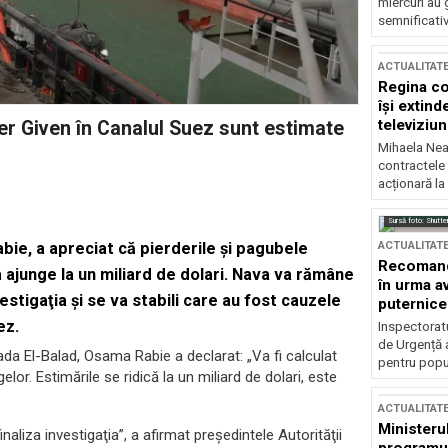
miercuri au 
semnificati
ACTUALITAT
Regina co
își extind
televiziun
er Given în Canalul Suez sunt estimate
Mihaela Nea
contractele 
acționară la
Sursă foto: Shutte
ACTUALITAT
bie, a apreciat că pierderile şi pagubele
Recomandă
ajunge la un miliard de dolari. Nava va rămâne
în urma av
estigaţia și se va stabili care au fost cauzele
puternice
ez.
Inspectoratu
de Urgență 
ada El-Balad, Osama Rabie a declarat: „Va fi calculat
pentru popula
lor. Estimările se ridică la un miliard de dolari, este
ACTUALITAT
Ministerul
liza investigaţia”, a afirmat preşedintele Autorităţii