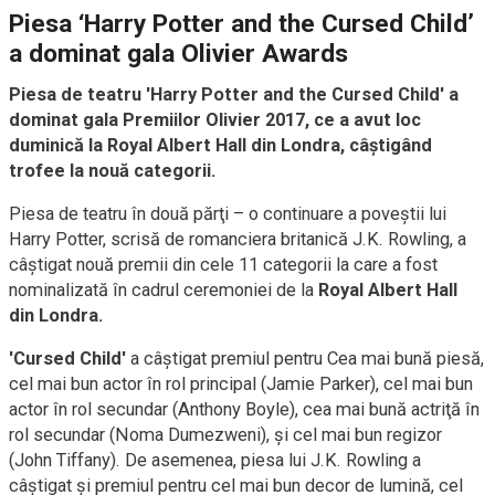
Piesa ‘Harry Potter and the Cursed Child’
a dominat gala Olivier Awards
Piesa de teatru 'Harry Potter and the Cursed Child' a
dominat gala Premiilor Olivier 2017, ce a avut loc
duminică la Royal Albert Hall din Londra, câştigând
trofee la nouă categorii.
Piesa de teatru în două părţi – o continuare a poveştii lui
Harry Potter, scrisă de romanciera britanică J.K. Rowling, a
câştigat nouă premii din cele 11 categorii la care a fost
nominalizată în cadrul ceremoniei de la
Royal Albert Hall
din Londra.
'Cursed Child'
a câştigat premiul pentru Cea mai bună piesă,
cel mai bun actor în rol principal (Jamie Parker), cel mai bun
actor în rol secundar (Anthony Boyle), cea mai bună actriţă în
rol secundar (Noma Dumezweni), şi cel mai bun regizor
(John Tiffany). De asemenea, piesa lui J.K. Rowling a
câştigat şi premiul pentru cel mai bun decor de lumină, cel