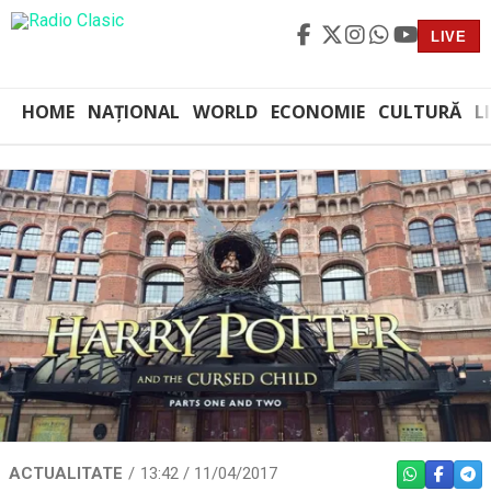
LIVE
HOME
NAȚIONAL
WORLD
ECONOMIE
CULTURĂ
L
ACTUALITATE
13:42 / 11/04/2017
WHATSAPP
FACEBO
TEL