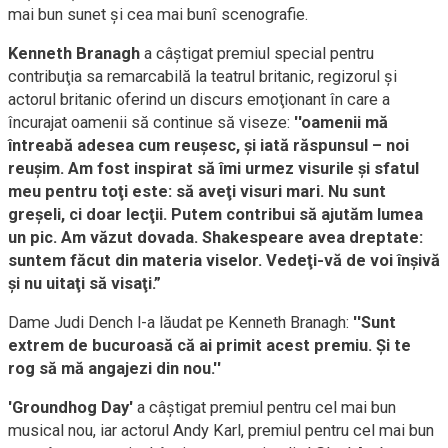
mai bun sunet şi cea mai bunî scenografie.
Kenneth Branagh
a câştigat premiul special pentru
contribuţia sa remarcabilă la teatrul britanic, regizorul şi
actorul britanic oferind un discurs emoţionant în care a
încurajat oamenii să continue să viseze:
''oamenii mă
întreabă adesea cum reuşesc, şi iată răspunsul – noi
reuşim. Am fost inspirat să îmi urmez visurile şi sfatul
meu pentru toţi este: să aveţi visuri mari. Nu sunt
greşeli, ci doar lecţii. Putem contribui să ajutăm lumea
un pic. Am văzut dovada. Shakespeare avea dreptate:
suntem făcut din materia viselor. Vedeţi-vă de voi înşivă
şi nu uitaţi să visaţi.”
Dame Judi Dench l-a lăudat pe Kenneth Branagh:
''Sunt
extrem de bucuroasă că ai primit acest premiu. Şi te
rog să mă angajezi din nou.''
'Groundhog Day'
a câştigat premiul pentru cel mai bun
musical nou, iar actorul Andy Karl, premiul pentru cel mai bun