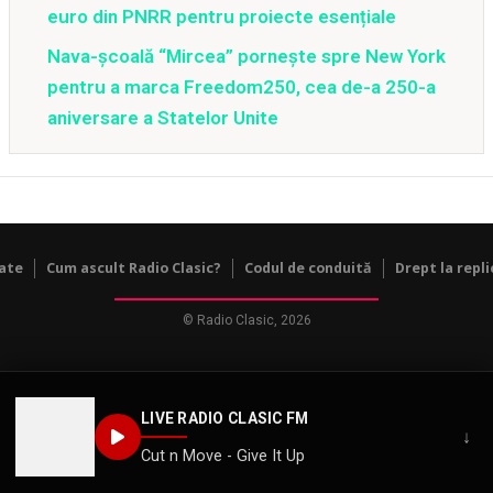
euro din PNRR pentru proiecte esențiale
Nava-școală “Mircea” pornește spre New York
pentru a marca Freedom250, cea de-a 250-a
aniversare a Statelor Unite
tate
Cum ascult Radio Clasic?
Codul de conduită
Drept la repli
© Radio Clasic, 2026
LIVE RADIO CLASIC FM
↓
Cut n Move - Give It Up