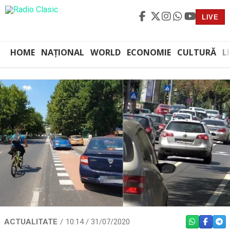
LIVE
HOME
NAȚIONAL
WORLD
ECONOMIE
CULTURĂ
L
ACTUALITATE
10:14 / 31/07/2020
WHATSAPP
FACEBO
TEL