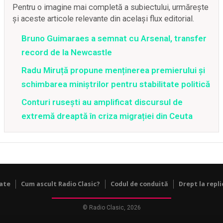
Pentru o imagine mai completă a subiectului, urmărește
și aceste articole relevante din același flux editorial.
Bruno Guimaraes a semnat cu Arsenal, transfer
record de la Newcastle
Radu Miruță propune menținerea premierului și
schimbarea miniștrilor pentru stabilitate politică
Conturi rusești au amplificat discursul de
extremă dreaptă în criza migrației din Ceuta
tate
Cum ascult Radio Clasic?
Codul de conduită
Drept la repli
© Radio Clasic, 2026