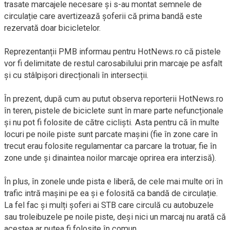
trasate marcajele necesare și s-au montat semnele de
circulație care avertizează șoferii că prima bandă este
rezervată doar bicicletelor.
Reprezentanții PMB informau pentru HotNews.ro că pistele
vor fi delimitate de restul carosabilului prin marcaje pe asfalt
și cu stâlpișori direcționali în intersecții.
În prezent, după cum au putut observa reporterii HotNews.ro
în teren, pistele de biciclete sunt în mare parte nefuncționale
și nu pot fi folosite de către cicliști. Asta pentru că în multe
locuri pe noile piste sunt parcate mașini (fie în zone care în
trecut erau folosite regulamentar ca parcare la trotuar, fie în
zone unde și dinaintea noilor marcaje oprirea era interzisă).
În plus, în zonele unde pista e liberă, de cele mai multe ori în
trafic intră mașini pe ea și e folosită ca bandă de circulație.
La fel fac și mulți șoferi ai STB care circulă cu autobuzele
sau troleibuzele pe noile piste, deși nici un marcaj nu arată că
acestea ar putea fi folosite în comun.