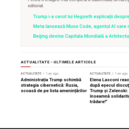
editorial.
Trump i-a cerut lui Hegseth explicații despr
Meta lansează Muse Code, agentul AI care 
Beijing devine Capitala Mondială a Arhitectu
ACTUALITATE - ULTIMELE ARTICOLE
ACTUALITATE
1 an ago
ACTUALITATE
1 an ago
Administrația Trump schimbă
Elena Lasconi rea
strategia cibernetică: Rusia,
după eșecul discuți
scoasă de pe lista amenințărilor
Trump și Zelenski:
înseamnă solidarit
trădare!”