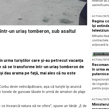
miercuri au 
semnificati
ACTUALITAT
Regina co
își extind
televiziun
într-un uriaș tomberon, sub asaltul
Mihaela Nea
contractele 
acționară la
Sursă foto: Shutte
ACTUALITAT
n urma turiștilor care și-au petrecut vacanța
Recomandă
pe să se transforme într-un uriaş tomberon de
în urma av
 îşi dau arama pe faţă, mai ales că nu este
puternice
Inspectoratu
de Urgență 
rbu devin neîncăpătoare, așa că turiștii își aruncă
pentru popula
 de tonele de gunoaie lăsate în urmă de amatori de plaje
ACTUALITAT
Ministerul
e ce încearcă natura să ne ofere”, spune un tânăr. „E de