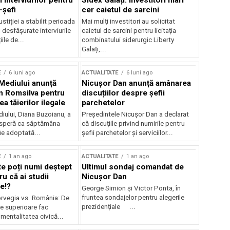
 interviurilor pentru
Sidex Galați: Investitori mari
-șefi
cer caietul de sarcini
stiției a stabilit perioada
Mai mulți investitori au solicitat
i desfășurate interviurile
caietul de sarcini pentru licitația
ile de...
combinatului siderurgic Liberty
Galați,...
E
6 luni ago
ACTUALITATE
6 luni ago
 Mediului anunță
Nicușor Dan anunță amânarea
n Romsilva pentru
discuțiilor despre șefii
 tăierilor ilegale
parchetelor
iului, Diana Buzoianu, a
Președintele Nicușor Dan a declarat
 speră ca săptămâna
că discuțiile privind numirile pentru
fie adoptată...
șefii parchetelor și serviciilor...
E
1 an ago
ACTUALITATE
1 an ago
te poți numi deștept
Ultimul sondaj comandat de
u că ai studii
Nicușor Dan
e!?
George Simion și Victor Ponta, în
fruntea sondajelor pentru alegerile
rvegia vs. România: De
prezidențiale ...
le superioare fac
 mentalitatea civică...