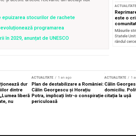
ACTUALITAT
Reprimare
e epuizarea stocurilor de rachete
este o cri
comunitate
revoluționează programarea
Măsurile stri
Statele Unit
rii în 2029, anunțat de UNESCO
rândul cerce
ACTUALITATE
1 an ago
ACTUALITATE
1 a
cționează dur
Plan de destabilizare a României:
Călin Georgesc
ilor dintre
Călin Georgescu și Horațiu
domiciliu. Poli
 „Lumea liberă
Potra, implicați într-o conspirație
citația la ușă
ate, nu
periculoasă