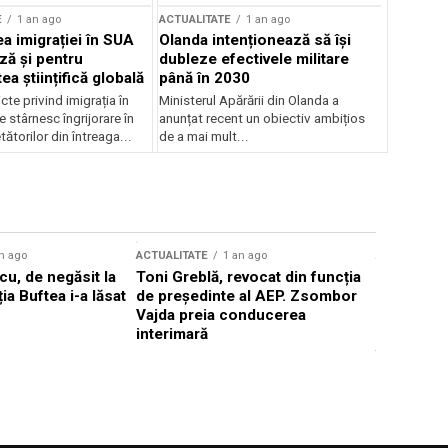
E
1 an ago
ACTUALITATE
1 an ago
a imigrației în SUA
Olanda intenționează să își
ză și pentru
dubleze efectivele militare
a științifică globală
până în 2030
cte privind imigrația în
Ministerul Apărării din Olanda a
e stârnesc îngrijorare în
anunțat recent un obiectiv ambițios
tătorilor din întreaga...
de a mai mult...
n ago
ACTUALITATE
1 an ago
ACTUALITATE
u, de negăsit la
Toni Greblă, revocat din funcția
Ilie Boloj
ția Buftea i-a lăsat
de președinte al AEP. Zsombor
alegerilor
Vajda preia conducerea
constituți
interimară
concentră
viitoarelo