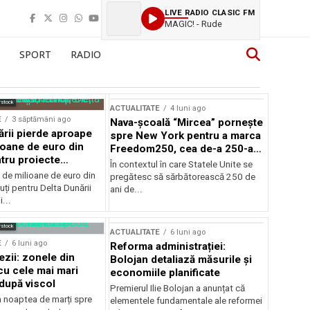
LIVE RADIO CLASIC FM
MAGIC! - Rude
SPORT
RADIO
rstock
ACTUALITATE
4 luni ago
E
3 săptămâni ago
Nava-școală “Mircea” pornește
ării pierde aproape
spre New York pentru a marca
ioane de euro din
Freedom250, cea de-a 250-a
tru proiecte
aniversare a Statelor Unite
În contextul în care Statele Unite se
de milioane de euro din
pregătesc să sărbătorească 250 de
ți pentru Delta Dunării
ani de...
...
rstock
ACTUALITATE
6 luni ago
E
6 luni ago
Reforma administrației:
ezii: zonele din
Bolojan detaliază măsurile și
u cele mai mari
economiile planificate
după viscol
Premierul Ilie Bolojan a anunțat că
n noaptea de marți spre
elementele fundamentale ale reformei