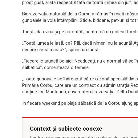
prost gust, arată respectul față de toată lumea din jur”, a
Biorezervaţia naturală de la Corbu a rămas în mică măsură 
gunoaiele la voia întâmplării. Sticle, bidoane, pet-uri și tot
Turiştii dau vina și pe autorități, pentru că nu golesc to
„Toată lumea le lasă, ce? Păi, dacă nimeni nu le adună! 
despre chestia asta?”, spune un turist.
„Fiecare le aruncă pe aici. Needucați, nu e normal să se î
sălbatică”, comentează o femeie.
„Toate gunoaiele se îndreaptă către o zonă specială din p
Primăria Corbu, care are un contract cu administrația Rezer
susține Ion Munteanu, guvernatorul rezervației Delta Dunăr
În fiecare weekend pe plaja sălbatică de la Corbu ajung ap
Context și subiecte conexe
Pentru o imagine mai completă a subiectului, urmărește