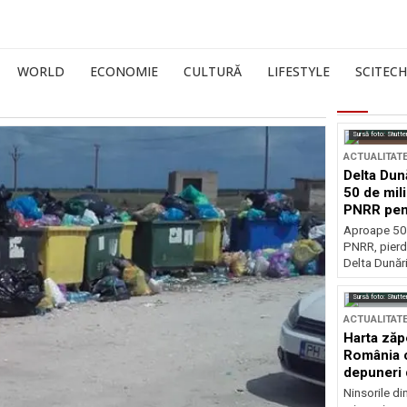
WORLD
ECONOMIE
CULTURĂ
LIFESTYLE
SCITECH
Sursă foto: Shutte
ACTUALITAT
Delta Dun
50 de mil
PNRR pen
esențiale
Aproape 50 
PNRR, pierdu
Delta Dunării
Sursă foto: Shutte
ACTUALITAT
Harta zăp
România c
depuneri 
Ninsorile di