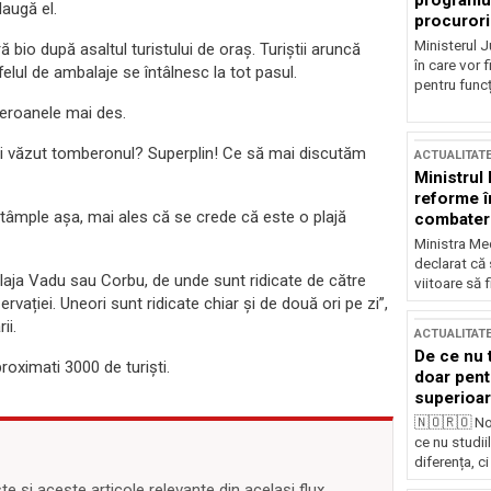
programul
daugă el.
procurori
Ministerul Ju
bio după asaltul turistului de oraş. Turiștii aruncă
în care vor f
 felul de ambalaje se întâlnesc la tot pasul.
pentru funcți
mberoanele mai des.
Ați văzut tomberonul? Superplin! Ce să mai discutăm
ACTUALITAT
Ministrul
reforme î
ntâmple așa, mai ales că se crede că este o plajă
combaterea
Ministra Med
declarat că
laja Vadu sau Corbu, de unde sunt ridicate de către
viitoare să 
vației. Uneori sunt ridicate chiar și de două ori pe zi”,
ii.
ACTUALITAT
De ce nu 
roximati 3000 de turiști.
doar pentr
superioar
🇳🇴🇷🇴 No
ce nu studii
diferența, ci
 și aceste articole relevante din același flux