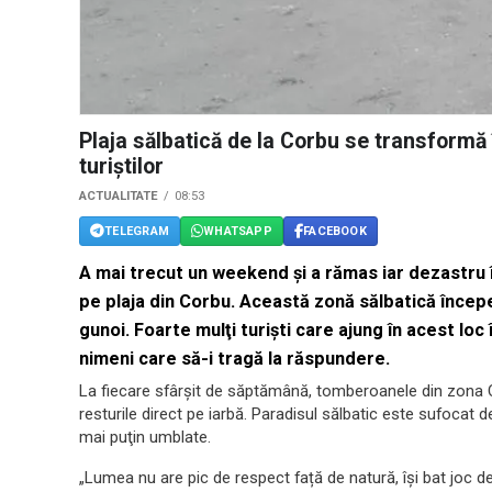
Plaja sălbatică de la Corbu se transformă 
turiștilor
ACTUALITATE
08:53
TELEGRAM
WHATSAPP
FACEBOOK
A mai trecut un weekend și a rămas iar dezastru î
pe plaja din Corbu. Această zonă sălbatică înce
gunoi. Foarte mulţi turişti care ajung în acest loc
nimeni care să-i tragă la răspundere.
La fiecare sfârșit de săptămână, tomberoanele din zona Co
resturile direct pe iarbă. Paradisul sălbatic este sufocat
mai puţin umblate.
„Lumea nu are pic de respect față de natură, își bat joc d