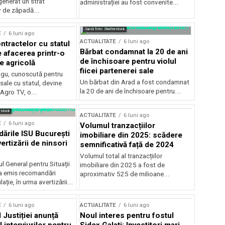
generat un strat
administrației au fost convenite...
v de zăpadă...
Sursă foto: Shutterstock
E
6 luni ago
ACTUALITATE
6 luni ago
ntractelor cu statul
Bărbat condamnat la 20 de ani
e afacerea printr-o
de închisoare pentru violul
e agricolă
fiicei partenerei sale
gu, cunoscută pentru
Un bărbat din Arad a fost condamnat
sale cu statul, devine
la 20 de ani de închisoare pentru...
 Agro TV, o...
rstock
ACTUALITATE
6 luni ago
E
6 luni ago
Volumul tranzacțiilor
rile ISU București
imobiliare din 2025: scădere
ertizării de ninsori
semnificativă față de 2024
Volumul total al tranzacțiilor
l General pentru Situații
imobiliare din 2025 a fost de
a emis recomandări
aproximativ 525 de milioane...
ție, în urma avertizării...
E
6 luni ago
ACTUALITATE
6 luni ago
 Justiției anunță
Noul interes pentru fostul