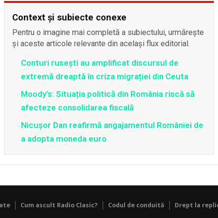
Context și subiecte conexe
Pentru o imagine mai completă a subiectului, urmărește
și aceste articole relevante din același flux editorial.
Conturi rusești au amplificat discursul de
extremă dreaptă în criza migrației din Ceuta
Moody’s: Situația politică din România riscă să
afecteze consolidarea fiscală
Nicușor Dan reafirmă angajamentul României de
a adopta moneda euro
tate
Cum ascult Radio Clasic?
Codul de conduită
Drept la repli