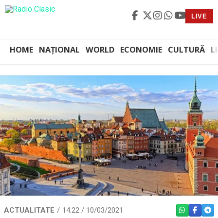
LIVE
HOME
NAȚIONAL
WORLD
ECONOMIE
CULTURĂ
L
ACTUALITATE
14:22 / 10/03/2021
WHATSAPP
FACEBO
TEL