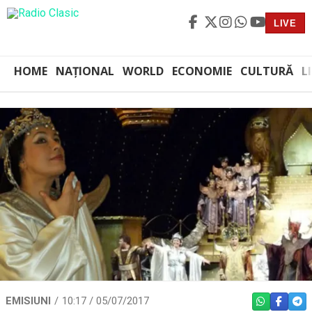
LIVE
HOME
NAȚIONAL
WORLD
ECONOMIE
CULTURĂ
L
EMISIUNI
10:17 / 05/07/2017
WHATSAPP
FACEBO
TEL