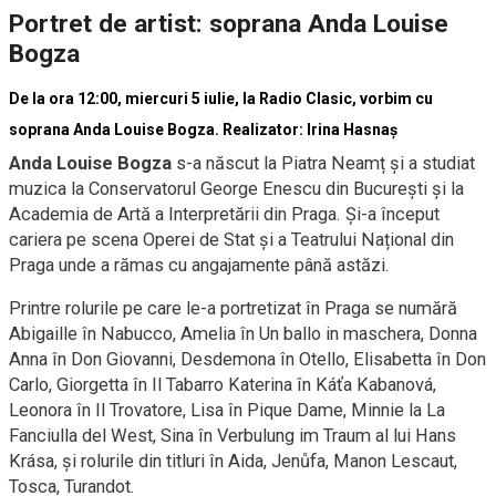
Portret de artist: soprana Anda Louise
Bogza
De la ora 12:00, miercuri 5 iulie, la Radio Clasic, vorbim cu
soprana Anda Louise Bogza. Realizator: Irina Hasnaș
Anda Louise Bogza
s-a născut la Piatra Neamț și a studiat
muzica la Conservatorul George Enescu din București și la
Academia de Artă a Interpretării din Praga. Și-a început
cariera pe scena Operei de Stat și a Teatrului Național din
Praga unde a rămas cu angajamente până astăzi.
Printre rolurile pe care le-a portretizat în Praga se numără
Abigaille în Nabucco, Amelia în Un ballo in maschera, Donna
Anna în Don Giovanni, Desdemona în Otello, Elisabetta în Don
Carlo, Giorgetta în Il Tabarro Katerina în Káťa Kabanová,
Leonora în Il Trovatore, Lisa în Pique Dame, Minnie la La
Fanciulla del West, Sina în Verbulung im Traum al lui Hans
Krása, și rolurile din titluri în Aida, Jenůfa, Manon Lescaut,
Tosca, Turandot.