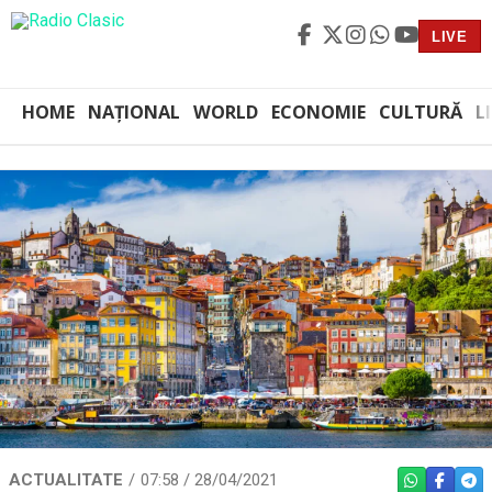
LIVE
HOME
NAȚIONAL
WORLD
ECONOMIE
CULTURĂ
L
ACTUALITATE
07:58 / 28/04/2021
WHATSAPP
FACEBO
TEL