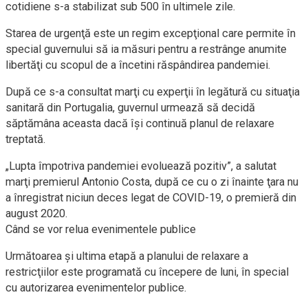
cotidiene s-a stabilizat sub 500 în ultimele zile.
Starea de urgenţă este un regim excepţional care permite în
special guvernului să ia măsuri pentru a restrânge anumite
libertăţi cu scopul de a încetini răspândirea pandemiei.
După ce s-a consultat marţi cu experţii în legătură cu situaţia
sanitară din Portugalia, guvernul urmează să decidă
săptămâna aceasta dacă îşi continuă planul de relaxare
treptată.
„Lupta împotriva pandemiei evoluează pozitiv”, a salutat
marţi premierul Antonio Costa, după ce cu o zi înainte ţara nu
a înregistrat niciun deces legat de COVID-19, o premieră din
august 2020.
Când se vor relua evenimentele publice
Următoarea şi ultima etapă a planului de relaxare a
restricţiilor este programată cu începere de luni, în special
cu autorizarea evenimentelor publice.