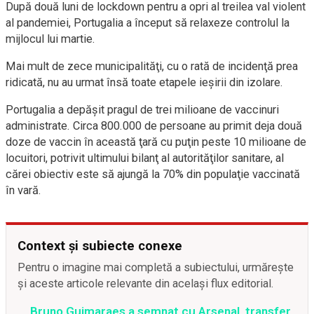
După două luni de lockdown pentru a opri al treilea val violent
al pandemiei, Portugalia a început să relaxeze controlul la
mijlocul lui martie.
Mai mult de zece municipalităţi, cu o rată de incidenţă prea
ridicată, nu au urmat însă toate etapele ieşirii din izolare.
Portugalia a depăşit pragul de trei milioane de vaccinuri
administrate. Circa 800.000 de persoane au primit deja două
doze de vaccin în această ţară cu puţin peste 10 milioane de
locuitori, potrivit ultimului bilanţ al autorităţilor sanitare, al
cărei obiectiv este să ajungă la 70% din populaţie vaccinată
în vară.
Context și subiecte conexe
Pentru o imagine mai completă a subiectului, urmărește
și aceste articole relevante din același flux editorial.
Bruno Guimaraes a semnat cu Arsenal, transfer