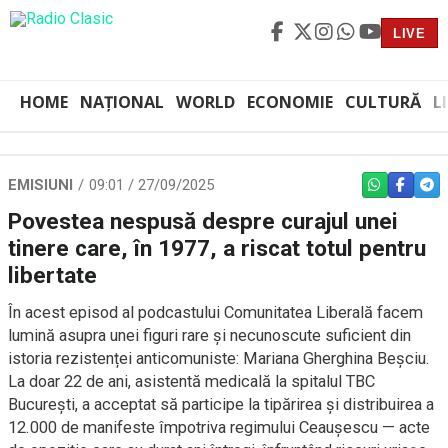
LIVE
HOME
NAȚIONAL
WORLD
ECONOMIE
CULTURĂ
L
EMISIUNI
09:01 / 27/09/2025
WHATSAPP
FACEBO
TEL
Povestea nespusă despre curajul unei
tinere care, în 1977, a riscat totul pentru
libertate
În acest episod al podcastului Comunitatea Liberală facem
lumină asupra unei figuri rare și necunoscute suficient din
istoria rezistenței anticomuniste: Mariana Gherghina Beșciu.
La doar 22 de ani, asistentă medicală la spitalul TBC
București, a acceptat să participe la tipărirea și distribuirea a
12.000 de manifeste împotriva regimului Ceaușescu — acte