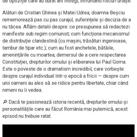
de opoziție care au durat ani întregi, înfruntând riscuri uriașe.
Alături de Cristian Ghinea și Matei Udrea, doamna Beșciu
rememorează pas cu pas curajul, suferințele și decizia de a
nu tăcea. Aflăm detalii despre: ce presupunea să redactezi
manifeste sub regim comunist; cum funcționa mecanismul
de distribuție clandestină (cu maşini, trăsături ingenioase,
tambur de tipar etc.); cum au fost anchetele, bătăile,
amenințările cu moartea; demersul de a cere respectarea
Constituției, drepturilor omului și eliberarea lui Paul Goma.
Este o poveste de o dramatism incredibil, care vorbește
despre curajul individual într-o epocă a fricii — despre cum
unii oameni au ales să se ridice pentru libertate, chiar când
nimeni nu îi vedea.
🔎 Dacă te pasionează istoria recentă, drepturile omului și
personalitățile care au făcut România mai puternică, acest
episod nu trebuie ratat.