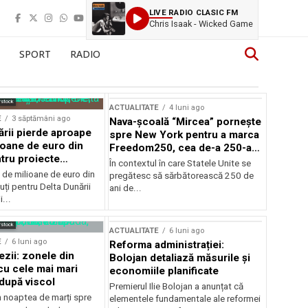
LIVE RADIO CLASIC FM
Chris Isaak - Wicked Game
SPORT
RADIO
rstock
ACTUALITATE
4 luni ago
E
3 săptămâni ago
Nava-școală “Mircea” pornește
ării pierde aproape
spre New York pentru a marca
ioane de euro din
Freedom250, cea de-a 250-a
tru proiecte
aniversare a Statelor Unite
În contextul în care Statele Unite se
de milioane de euro din
pregătesc să sărbătorească 250 de
ți pentru Delta Dunării
ani de...
...
rstock
ACTUALITATE
6 luni ago
E
6 luni ago
Reforma administrației:
ezii: zonele din
Bolojan detaliază măsurile și
u cele mai mari
economiile planificate
după viscol
Premierul Ilie Bolojan a anunțat că
n noaptea de marți spre
elementele fundamentale ale reformei