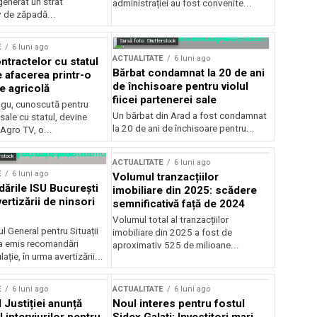
generat un strat
administrației au fost convenite...
v de zăpadă...
Sursă foto: Shutterstock
E
6 luni ago
ACTUALITATE
6 luni ago
ntractelor cu statul
Bărbat condamnat la 20 de ani
e afacerea printr-o
de închisoare pentru violul
e agricolă
fiicei partenerei sale
gu, cunoscută pentru
Un bărbat din Arad a fost condamnat
sale cu statul, devine
la 20 de ani de închisoare pentru...
 Agro TV, o...
rstock
ACTUALITATE
6 luni ago
E
6 luni ago
Volumul tranzacțiilor
rile ISU București
imobiliare din 2025: scădere
ertizării de ninsori
semnificativă față de 2024
Volumul total al tranzacțiilor
l General pentru Situații
imobiliare din 2025 a fost de
a emis recomandări
aproximativ 525 de milioane...
ție, în urma avertizării...
E
6 luni ago
ACTUALITATE
6 luni ago
 Justiției anunță
Noul interes pentru fostul