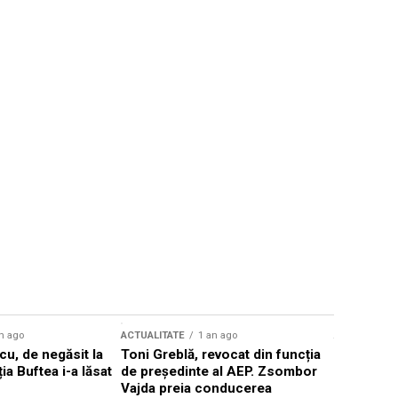
n ago
ACTUALITATE
1 an ago
ACTUALITATE
u, de negăsit la
Toni Greblă, revocat din funcția
Ilie Boloj
ția Buftea i-a lăsat
de președinte al AEP. Zsombor
alegerilor
Vajda preia conducerea
constituți