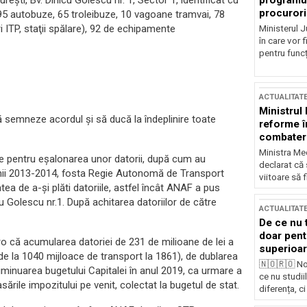
programul
reşti, Bv. Dinicu Golescu nr. 1, Sector 1, identificat cu
procurori
95 autobuze, 65 troleibuze, 10 vagoane tramvai, 78
i ITP, staţii spălare), 92 de echipamente
Ministerul Ju
în care vor f
pentru funcți
ACTUALITAT
Ministrul
ă semneze acordul şi să ducă la îndeplinire toate
reforme î
combaterea
Ministra Med
ie pentru eșalonarea unor datorii, după cum au
declarat că
 anii 2013-2014, fosta Regie Autonomă de Transport
viitoare să 
ea de a-și plăti datoriile, astfel încât ANAF a pus
u Golescu nr.1. După achitarea datoriilor de către
ACTUALITAT
De ce nu 
doar pentr
o că acumularea datoriei de 231 de milioane de lei a
superioar
e la 1040 mijloace de transport la 1861), de dublarea
🇳🇴🇷🇴 No
e diminuarea bugetului Capitalei în anul 2019, ca urmare a
ce nu studii
ările impozitului pe venit, colectat la bugetul de stat.
diferența, ci