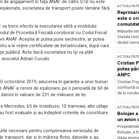
fel de angajament în faţa ANAF de către STB nu este
ACTUALITAT
lor eşalonate, societatea de transport poate rămâne fără
Reprimare
este o cri
comunitate
 va trece efectiv la executarea silită a imobilului
Măsurile stri
Codul de Procedură Fiscală coroborat cu Codul Fiscal.
Statele Unit
orii ANAF. Aceştia ar putea pune sechestre, ar putea
rândul cerce
ntru a le reţine certificatele de înmatriculare, după care
ţie publică. Asta dacă societatea nu îşi va plăti
ACTUALITAT
o avocatul Adrian Cuculis.
Cristian 
putea păr
ANPC
30 octombrie 2019, aducerea în garanție a unor bunuri
Cristian Po
confruntă cu
re ANAF a cererii de eșalonare, pe o perioadă de 60 de
de la conduc
 datorii în valoare de 231 de milioane de lei.
 Mercedes, 65 de troleibuze, 10 tramvaie, alte utilaje
ACTUALITAT
fost evaluate și au îndeplinit criteriile de constituire
Bolojan a
un avion d
Președintele
ndurile necesare pentru compensarea serviciului de
Bolojan, a f
de transport, dar și în mărirea flotei, datoriile s-au
clasa econom