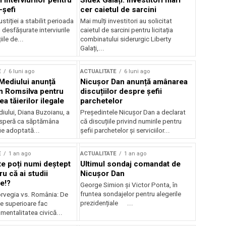
 interviurilor pentru
Sidex Galați: Investitori mari
-șefi
cer caietul de sarcini
stiției a stabilit perioada
Mai mulți investitori au solicitat
i desfășurate interviurile
caietul de sarcini pentru licitația
ile de...
combinatului siderurgic Liberty
Galați,...
E
6 luni ago
ACTUALITATE
6 luni ago
 Mediului anunță
Nicușor Dan anunță amânarea
n Romsilva pentru
discuțiilor despre șefii
 tăierilor ilegale
parchetelor
iului, Diana Buzoianu, a
Președintele Nicușor Dan a declarat
 speră ca săptămâna
că discuțiile privind numirile pentru
fie adoptată...
șefii parchetelor și serviciilor...
E
1 an ago
ACTUALITATE
1 an ago
te poți numi deștept
Ultimul sondaj comandat de
u că ai studii
Nicușor Dan
e!?
George Simion și Victor Ponta, în
fruntea sondajelor pentru alegerile
rvegia vs. România: De
prezidențiale ...
le superioare fac
 mentalitatea civică...