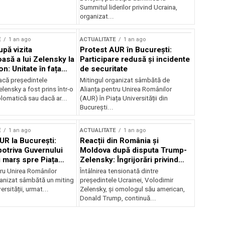
Summitul liderilor privind Ucraina,
organizat...
E
1 an ago
ACTUALITATE
1 an ago
upă vizita
Protest AUR în București:
asă a lui Zelensky la
Participare redusă și incidente
n: Unitate în fața
de securitate
inii
acă președintele
Mitingul organizat sâmbătă de
lensky a fost prins într-o
Alianța pentru Unirea Românilor
lomatică sau dacă ar...
(AUR) în Piața Universității din
București...
E
1 an ago
ACTUALITATE
1 an ago
UR la București:
Reacții din România și
potriva Guvernului
Moldova după disputa Trump-
i marș spre Piața
Zelensky: Îngrijorări privind
securitatea regională
tru Unirea Românilor
Întâlnirea tensionată dintre
anizat sâmbătă un miting
președintele Ucrainei, Volodimir
ersității, urmat...
Zelensky, și omologul său american,
Donald Trump, continuă...