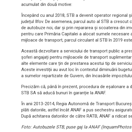
acumulat din două motive:
Începând cu anul 2018, STB a devenit operator regional și a 
județul Ilfov. De asemenea, parcul auto al STB a crescut 
de autobuze noi, dar și prin repararea și scoaterea din im
pentru care Primăria Capitalei a alocat sumele necesare a
mijloace de transport, parcul circulant al STB în 2019 est
Această dezvoltare a serviciului de transport public a pres
șoferi angajați pentru mijloacele de transport suplimenta
alte elemente care țin de prestarea acestui tip de serviciu
Aceste investiții au avut loc în contextul diminuării buget
a sumelor repartizate de Guvern, din încasările impozitului 
Precizăm că, până în prezent, procedura de eșalonare a da
STB SA să aducă bunuri în garanție la ANAF.
În anii 2013-2014, Regia Autonomă de Transport București
plăti datoriile, astfel încât ANAF a pus sechestru asigurato
După achitarea datoriilor de către RATB, ANAF a ridicat s
Foto: Autobuzele STB, puse gaj la ANAF (InquamPhotos