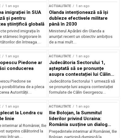
E
1 an ago
ACTUALITATE
1 an ago
a imigrației în SUA
Olanda intenționează să își
ză și pentru
dubleze efectivele militare
a științifică globală
până în 2030
cte privind imigrația în
Ministerul Apărării din Olanda a
e stârnesc îngrijorare în
anunțat recent un obiectiv ambițios
tătorilor din întreaga...
de a mai mult...
E
1 an ago
ACTUALITATE
1 an ago
Popescu Piedone ar
Judecătoria Sectorului 1,
ăsi conducerea
așteptată să se pronunțe
asupra contestației lui Călin
Georgescu privind controlul
pescu Piedone se
Judecătoria Sectorului 1 urmează să
judiciar
 posibilitatea de a pleca
se pronunțe luni asupra contestației
erea Autorității...
formulate de Călin Georgescu...
E
1 an ago
ACTUALITATE
1 an ago
 plecat la Londra cu
Ilie Bolojan, la Summitul
e linie
liderilor privind Ucraina:
România susține un dialog
 interimar al României, Ilie
transatlantic pentru securitate
ost surprins călătorind la
Președintele interimar al României, Ilie
și stabilitate
ic într-un...
Bolojan, participă duminică la