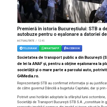
Premieră în istoria Bucureștiului: STB a de
autobuze pentru o eșalonare a datoriei de
ACTUALITATE
12:45
TELEGRAM
WHATSAPP
FACEBOOK
Societatea de transport public a din București (
de lei la ANAF și, pentru a obține eșalonarea la pl
societății și o mare parte a parcului auto, potrivi
G4Media.ro.
Reprezentanții STB au confirmat informația și au justificat 
de către guvernul Dăncilă a bugetului Capitalei, dar și prin
Potrivit unei hotărâri adoptate la sfârşitul lunii octombri
Societăţii de Transport Bucureşti STB S.A. „constituie în ga