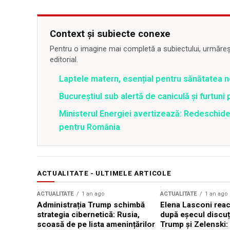
Context și subiecte conexe
Pentru o imagine mai completă a subiectului, urmărește
editorial.
Laptele matern, esențial pentru sănătatea n
Bucureștiul sub alertă de caniculă și furtuni
Ministerul Energiei avertizează: Redeschide
pentru România
ACTUALITATE - ULTIMELE ARTICOLE
ACTUALITATE
1 an ago
ACTUALITATE
1 an ago
Administrația Trump schimbă
Elena Lasconi rea
strategia cibernetică: Rusia,
după eșecul discuți
scoasă de pe lista amenințărilor
Trump și Zelenski: