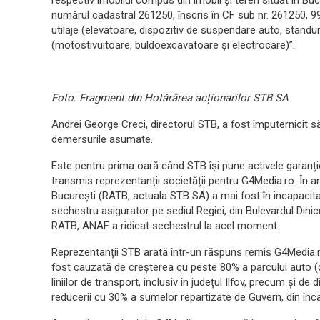
respectiv imobilul compus din imobil şi teren situat în Bucu
numărul cadastral 261250, înscris în CF sub nr. 261250, 9
utilaje (elevatoare, dispozitiv de suspendare auto, standur
(motostivuitoare, buldoexcavatoare şi electrocare)”.
Foto: Fragment din Hotărârea acționarilor STB SA
Andrei George Creci, directorul STB, a fost împuternicit s
demersurile asumate.
Este pentru prima oară când STB își pune activele garanț
transmis reprezentanții societății pentru G4Media.ro. În
București (RATB, actuala STB SA) a mai fost în incapacitat
sechestru asigurator pe sediul Regiei, din Bulevardul Dinic
RATB, ANAF a ridicat sechestrul la acel moment.
Reprezentanții STB arată într-un răspuns remis G4Media.r
fost cauzată de creșterea cu peste 80% a parcului auto (d
liniilor de transport, inclusiv în județul Ilfov, precum și d
reducerii cu 30% a sumelor repartizate de Guvern, din încas