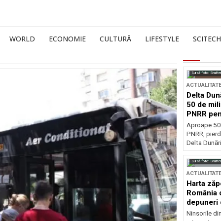
WORLD
ECONOMIE
CULTURĂ
LIFESTYLE
SCITECH
Sursă foto: Shutte
ACTUALITAT
Delta Dun
50 de mil
PNRR pen
esențiale
Aproape 50 
PNRR, pierdu
Delta Dunării
Sursă foto: Shutte
ACTUALITAT
Harta zăp
România c
depuneri 
Ninsorile di