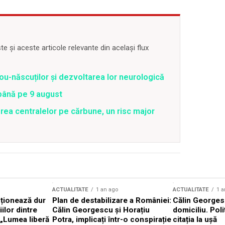
 și aceste articole relevante din același flux
ou-născuților și dezvoltarea lor neurologică
 până pe 9 august
rea centralelor pe cărbune, un risc major
ACTUALITATE
1 an ago
ACTUALITATE
1 a
cționează dur
Plan de destabilizare a României:
Călin Georgesc
ilor dintre
Călin Georgescu și Horațiu
domiciliu. Poli
 „Lumea liberă
Potra, implicați într-o conspirație
citația la ușă