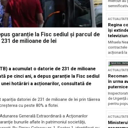
miercuri au 
semnificati
ACTUALITAT
Regina co
își extind
pus garanție la Fisc sediul și parcul de
televiziun
 231 de milioane de lei
Mihaela Nea
contractele 
acționară la
Sursă foto: Shutte
STB) a acumulat o datorie de 231 de milioane
ACTUALITAT
Recomandă
ată pe cinci ani, a depus garanție la Fisc sediul
în urma av
t unei hotărâri a acționarilor, consultată de
puternice
Inspectoratu
de Urgență 
apariția datoriei de 231 de milioane de lei prin tăierea
pentru popula
 creșterea cu peste 80% a flotei.
e, Adunarea Generală Extraordinară a Acţionarilor
ACTUALITAT
ranţie bunurile aflate în patrimoniul societăţii,
Ministerul