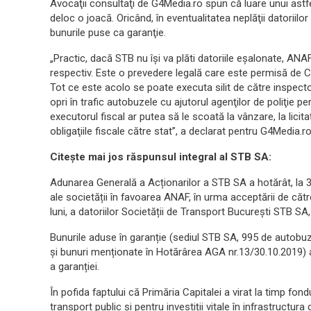
Avocaţii consultaţi de G4Media.ro spun că luare unui ast
deloc o joacă. Oricând, în eventualitatea neplăţii datorii
bunurile puse ca garanţie.
„Practic, dacă STB nu îşi va plăti datoriile eşalonate, ANAF
respectiv. Este o prevedere legală care este permisă de 
Tot ce este acolo se poate executa silit de către inspect
opri în trafic autobuzele cu ajutorul agenţilor de poliţie pe
executorul fiscal ar putea să le scoată la vânzare, la licita
obligaţiile fiscale către stat”, a declarat pentru G4Media.r
Citește mai jos răspunsul integral al STB SA:
Adunarea Generală a Acționarilor a STB SA a hotărât, la 
ale societății în favoarea ANAF, în urma acceptării de căt
luni, a datoriilor Societății de Transport București STB SA,
Bunurile aduse în garanție (sediul STB SA, 995 de autobuze
și bunuri menționate în Hotărârea AGA nr.13/30.10.2019) au 
a garanției.
În pofida faptului că Primăria Capitalei a virat la timp fo
transport public și pentru investiții vitale în infrastructura 