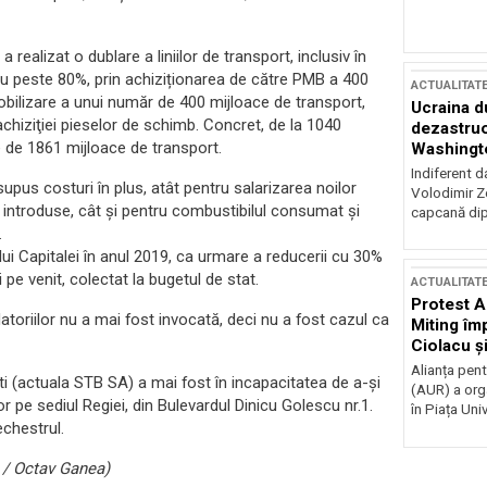
realizat o dublare a liniilor de transport, inclusiv în
cu peste 80%, prin achiziționarea de către PMB a 400
ACTUALITAT
obilizare a unui număr de 400 mijloace de transport,
Ucraina d
chiziţiei pieselor de schimb. Concret, de la 1040
dezastruo
e de 1861 mijloace de transport.
Washingto
incertitud
Indiferent d
upus costuri în plus, atât pentru salarizarea noilor
Volodimir Ze
r introduse, cât și pentru combustibilul consumat și
capcană dip
.
ului Capitalei în anul 2019, ca urmare a reducerii cu 30%
pe venit, colectat la bugetul de stat.
ACTUALITAT
Protest A
toriilor nu a mai fost invocată, deci nu a fost cazul ca
Miting îm
Ciolacu ș
Victoriei
Alianța pen
 (actuala STB SA) a mai fost în incapacitatea de a-și
(AUR) a org
r pe sediul Regiei, din Bulevardul Dinicu Golescu nr.1.
în Piața Univ
echestrul.
 / Octav Ganea)