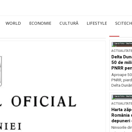
WORLD
ECONOMIE
CULTURĂ
LIFESTYLE
SCITECH
Sursă foto: Shutte
ACTUALITAT
Delta Dun
50 de mil
PNRR pen
esențiale
Aproape 50 
PNRR, pierdu
Delta Dunării
Sursă foto: Shutte
ACTUALITAT
Harta zăp
România c
depuneri 
Ninsorile di