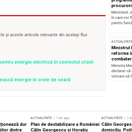
programul
procurori
Ministerul Ju
în care vor f
pentru funcți
 și aceste articole relevante din același flux
ACTUALITAT
Ministrul
reforme î
combaterea
entru energie electrică în contextul crizei
Ministra Med
declarat că
viitoare să 
ească energie în orele de seară
ACTUALITATE
1 an ago
ACTUALITATE
1 a
cționează dur
Plan de destabilizare a României:
Călin Georgesc
ilor dintre
Călin Georgescu și Horațiu
domiciliu. Poli