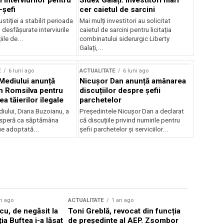
 interviurilor pentru
Sidex Galați: Investitori mari
-șefi
cer caietul de sarcini
stiției a stabilit perioada
Mai mulți investitori au solicitat
i desfășurate interviurile
caietul de sarcini pentru licitația
ile de...
combinatului siderurgic Liberty
Galați,...
E
6 luni ago
ACTUALITATE
6 luni ago
 Mediului anunță
Nicușor Dan anunță amânarea
n Romsilva pentru
discuțiilor despre șefii
 tăierilor ilegale
parchetelor
iului, Diana Buzoianu, a
Președintele Nicușor Dan a declarat
 speră ca săptămâna
că discuțiile privind numirile pentru
fie adoptată...
șefii parchetelor și serviciilor...
n ago
ACTUALITATE
1 an ago
ACTUALITATE
u, de negăsit la
Toni Greblă, revocat din funcția
Ilie Boloj
ția Buftea i-a lăsat
de președinte al AEP. Zsombor
alegerilor