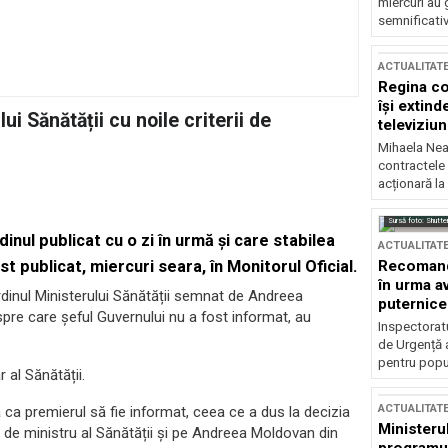
miercuri au 
semnificati
ACTUALITAT
Regina co
își extind
i Sănătății cu noile criterii de
televiziun
Mihaela Nea
contractele 
acționară la
Sursă foto: Shutte
inul publicat cu o zi în urmă și care stabilea
ACTUALITAT
Recomandă
ost publicat, miercuri seara, în Monitorul Oficial.
în urma av
ordinul Ministerului Sănătății semnat de Andreea
puternice
espre care șeful Guvernului nu a fost informat, au
Inspectoratu
de Urgență 
pentru popula
 al Sănătății.
ACTUALITAT
ă ca premierul să fie informat, ceea ce a dus la decizia
Ministerul
ia de ministru al Sănătății și pe Andreea Moldovan din