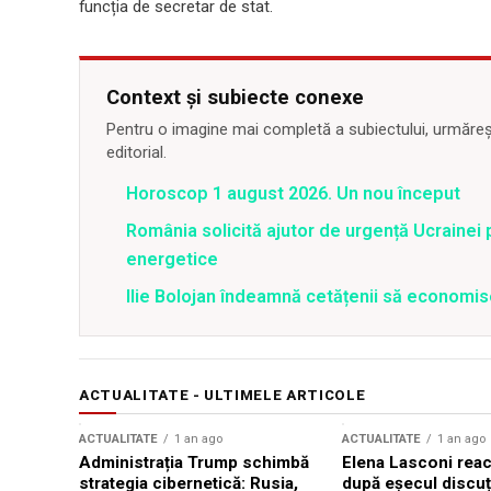
funcția de secretar de stat.
Context și subiecte conexe
Pentru o imagine mai completă a subiectului, urmărește
editorial.
Horoscop 1 august 2026. Un nou început
România solicită ajutor de urgență Ucrainei p
energetice
Ilie Bolojan îndeamnă cetățenii să economis
ACTUALITATE - ULTIMELE ARTICOLE
ACTUALITATE
1 an ago
ACTUALITATE
1 an ago
Administrația Trump schimbă
Elena Lasconi rea
strategia cibernetică: Rusia,
după eșecul discuți