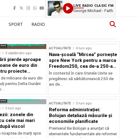
LIVE RADIO CLASIC FM
George Michael - Faith
SPORT
RADIO
rstock
ACTUALITATE
4 luni ago
E
3 săptămâni ago
Nava-școală “Mircea” pornește
ării pierde aproape
spre New York pentru a marca
ioane de euro din
Freedom250, cea de-a 250-a
tru proiecte
aniversare a Statelor Unite
În contextul în care Statele Unite se
de milioane de euro din
pregătesc să sărbătorească 250 de
ți pentru Delta Dunării
ani de...
...
rstock
ACTUALITATE
5 luni ago
E
5 luni ago
Reforma administrației:
ezii: zonele din
Bolojan detaliază măsurile și
u cele mai mari
economiile planificate
după viscol
Premierul Ilie Bolojan a anunțat că
n noaptea de marți spre
elementele fundamentale ale reformei