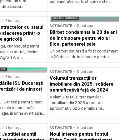
generat un strat
administrației au fost convenite...
v de zăpadă...
Sursă foto: Shutterstock
E
5 luni ago
ACTUALITATE
5 luni ago
ntractelor cu statul
Bărbat condamnat la 20 de ani
e afacerea printr-o
de închisoare pentru violul
e agricolă
fiicei partenerei sale
gu, cunoscută pentru
Un bărbat din Arad a fost condamnat
sale cu statul, devine
la 20 de ani de închisoare pentru...
 Agro TV, o...
rstock
ACTUALITATE
5 luni ago
E
5 luni ago
Volumul tranzacțiilor
rile ISU București
imobiliare din 2025: scădere
ertizării de ninsori
semnificativă față de 2024
Volumul total al tranzacțiilor
l General pentru Situații
imobiliare din 2025 a fost de
a emis recomandări
aproximativ 525 de milioane...
ție, în urma avertizării...
E
6 luni ago
ACTUALITATE
6 luni ago
 Justiției anunță
Noul interes pentru fostul