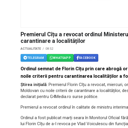
Premierul Cîțu a revocat ordinul Ministerulu
carantinare a localităților
ACTUALITATE
08:52
TELEGRAM
WHATSAPP
FACEBOOK
Ordinul semnat de Florin Cîțu prin care abrogă ord
noile criterii pentru carantinarea localităților a f
Știrea inițială
: Premierul Florin Cîțu a revocat, miercuri, 
Moldovan cu noile criterii de carantinare a localităților, d
declarat pentru G4Media.ro surse politice.
Premierul a revocat ordinul în calitate de ministru interimar
Ordinul a fost publicat marți seara în Monitorul Oficial făr
lui Florin Cîțu de a-l revoca pe Vlad Voiculescu din funcț