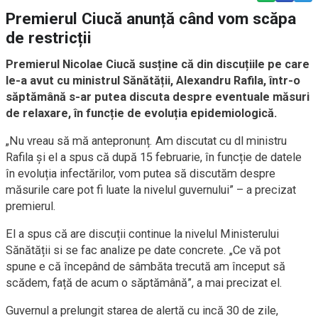
Premierul Ciucă anunță când vom scăpa
de restricții
Premierul Nicolae Ciucă susține că din discuțiile pe care
le-a avut cu ministrul Sănătății, Alexandru Rafila, într-o
săptămână s-ar putea discuta despre eventuale măsuri
de relaxare, în funcție de evoluția epidemiologică.
„Nu vreau să mă antepronunț. Am discutat cu dl ministru
Rafila și el a spus că după 15 februarie, în funcție de datele
în evoluția infectărilor, vom putea să discutăm despre
măsurile care pot fi luate la nivelul guvernului” – a precizat
premierul.
El a spus că are discuții continue la nivelul Ministerului
Sănătății si se fac analize pe date concrete. „Ce vă pot
spune e că începând de sâmbăta trecută am început să
scădem, față de acum o săptămână”, a mai precizat el.
Guvernul a prelungit starea de alertă cu incă 30 de zile,