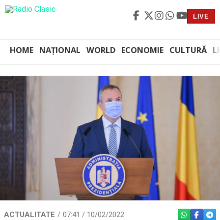
LIVE
HOME
NAȚIONAL
WORLD
ECONOMIE
CULTURĂ
L
ACTUALITATE
07:41 / 10/02/2022
WHATSAPP
FACEBO
TEL