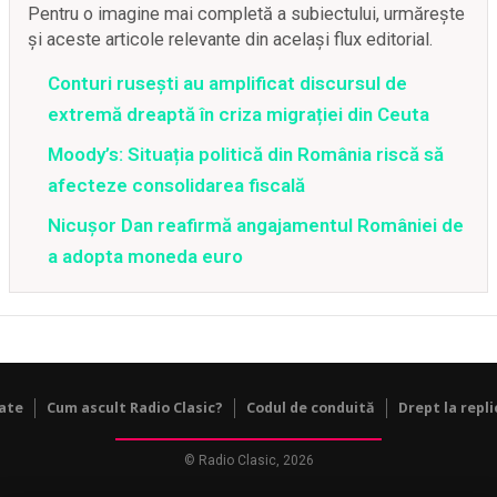
Pentru o imagine mai completă a subiectului, urmărește
și aceste articole relevante din același flux editorial.
Conturi rusești au amplificat discursul de
extremă dreaptă în criza migrației din Ceuta
Moody’s: Situația politică din România riscă să
afecteze consolidarea fiscală
Nicușor Dan reafirmă angajamentul României de
a adopta moneda euro
tate
Cum ascult Radio Clasic?
Codul de conduită
Drept la repli
© Radio Clasic, 2026