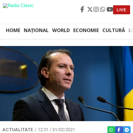
LIVE
HOME
NAȚIONAL
WORLD
ECONOMIE
CULTURĂ
L
ACTUALITATE
12:31 / 01/02/2021
WHATSAPP
FACEBO
TEL