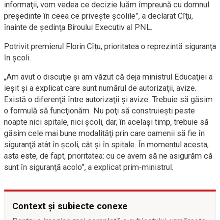
informaţii, vom vedea ce decizie luăm împreună cu domnul
preşedinte în ceea ce priveşte şcolile”, a declarat Cîţu,
înainte de şedinţa Biroului Executiv al PNL.
Potrivit premierul Florin Cîțu, prioritatea o reprezintă siguranţa
în şcoli.
„Am avut o discuţie şi am văzut că deja ministrul Educaţiei a
ieşit şi a explicat care sunt numărul de autorizaţii, avize.
Există o diferenţă între autorizaţii şi avize. Trebuie să găsim
o formulă să funcţionăm. Nu poţi să construieşti peste
noapte nici spitale, nici şcoli, dar, în acelaşi timp, trebuie să
găsim cele mai bune modalităţi prin care oamenii să fie în
siguranţă atât în şcoli, cât şi în spitale. În momentul acesta,
asta este, de fapt, prioritatea: cu ce avem să ne asigurăm că
sunt în siguranţă acolo”, a explicat prim-ministrul.
Context și subiecte conexe