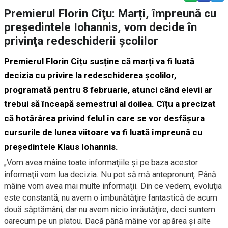
Premierul Florin Cîţu: Marți, împreună cu
preşedintele Iohannis, vom decide în
privinţa redeschiderii şcolilor
Premierul Florin Cîțu susține că marți va fi luată
decizia cu privire la redeschiderea școlilor,
programată pentru 8 februarie, atunci când elevii ar
trebui să înceapă semestrul al doilea. Cîțu a precizat
că hotărârea privind felul în care se vor desfășura
cursurile de lunea viitoare va fi luată împreună cu
președintele Klaus Iohannis.
„Vom avea mâine toate informaţiile şi pe baza acestor
informaţii vom lua decizia. Nu pot să mă antepronunţ. Până
mâine vom avea mai multe informaţii. Din ce vedem, evoluţia
este constantă, nu avem o îmbunătăţire fantastică de acum
două săptămâni, dar nu avem nicio înrăutăţire, deci suntem
oarecum pe un platou. Dacă până mâine vor apărea şi alte