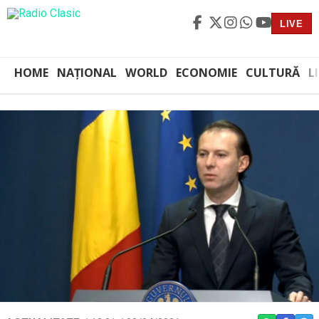
LIVE
HOME
NAȚIONAL
WORLD
ECONOMIE
CULTURĂ
L