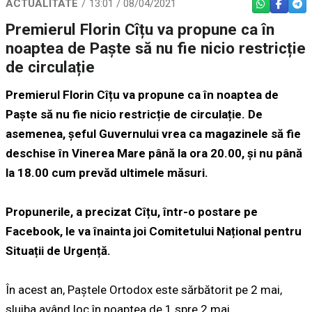
ACTUALITATE
13:01 / 08/04/2021
WHATSAPP
FACEBO
TEL
Premierul Florin Cîțu va propune ca în
noaptea de Paște să nu fie nicio restricție
de circulație
Premierul Florin Cîțu va propune ca în noaptea de
Paște să nu fie nicio restricție de circulație. De
asemenea, șeful Guvernului vrea ca magazinele să fie
deschise în Vinerea Mare până la ora 20.00, și nu până
la 18.00 cum prevăd ultimele măsuri.
Propunerile, a precizat Cîțu, într-o postare pe
Facebook, le va înainta joi Comitetului Național pentru
Situații de Urgență.
În acest an, Paștele Ortodox este sărbătorit pe 2 mai,
slujba având loc în noaptea de 1 spre 2 mai.