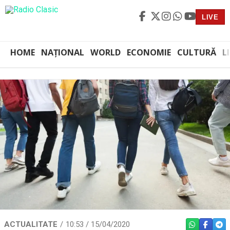
LIVE
HOME
NAȚIONAL
WORLD
ECONOMIE
CULTURĂ
L
ACTUALITATE
10:53 / 15/04/2020
WHATSAPP
FACEBO
TEL