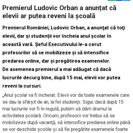
Premierul Ludovic Orban a anunțat că
elevii ar putea reveni la școală
Premierul României, Ludovic Orban, a anunţat că toţi
elevii, dar şi studenții vor încheia anul şcolar în
această vară. Șeful Executivului le-a cerut
profesorilor să se mobilizeze și să intensifice
predarea online, dar şi pregătirea examenelor.
De asemenea premierul a mai adăugat că dacă
lucrurile decurg bine, după 15 mai, elevii vor putea
reveni la cursuri.
„Anul şcolar va fi încheiat. Elevii vor da toate examenele care
se dau la sfârşit de an, la fel studenţii. Sigur, dacă după 15
mai lucrurile vor fi în regulă, putem să dăm drumul la
activitatea şcolară. Oricum, profesorii vor trebui să se
mobilizeze după vacanţă, să intensifice predarea online până
se vor deschide şcolile şi să fie pregătite examenele foarte