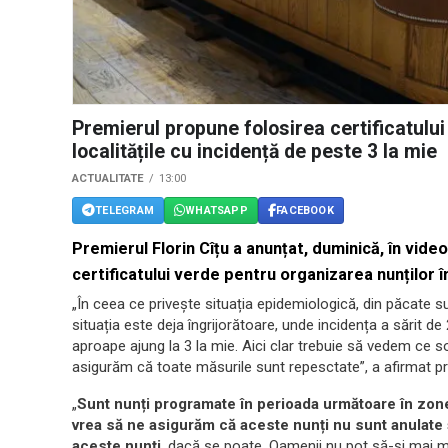
Premierul propune folosirea certificatului
localitățile cu incidență de peste 3 la mie
ACTUALITATE
13:00
TELEGRAM
WHATSAPP
FACEBOOK
Premierul Florin Cîțu a anunțat, duminică, în vide
certificatului verde pentru organizarea nunților în
„În ceea ce privește situația epidemiologică, din păcat
situația este deja îngrijorătoare, unde incidența a sărit de 
aproape ajung la 3 la mie. Aici clar trebuie să vedem ce 
asigurăm că toate măsurile sunt repesctate”, a afirmat pr
„
Sunt nunți programate în perioada următoare în zone
vrea să ne asigurăm că aceste nunți nu sunt anulate ș
aceste nunți
, dacă se poate. Oamenii nu pot să-și mai m