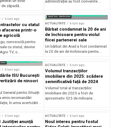
generat un strat
administrației au fost convenite...
v de zăpadă...
Sursă foto: Shutterstock
E
6 luni ago
ACTUALITATE
6 luni ago
ntractelor cu statul
Bărbat condamnat la 20 de ani
e afacerea printr-o
de închisoare pentru violul
e agricolă
fiicei partenerei sale
gu, cunoscută pentru
Un bărbat din Arad a fost condamnat
sale cu statul, devine
la 20 de ani de închisoare pentru...
 Agro TV, o...
rstock
ACTUALITATE
6 luni ago
E
6 luni ago
Volumul tranzacțiilor
rile ISU București
imobiliare din 2025: scădere
ertizării de ninsori
semnificativă față de 2024
Volumul total al tranzacțiilor
l General pentru Situații
imobiliare din 2025 a fost de
a emis recomandări
aproximativ 525 de milioane...
ție, în urma avertizării...
E
6 luni ago
ACTUALITATE
6 luni ago
 Justiției anunță
Noul interes pentru fostul