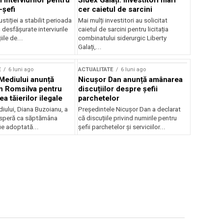
 interviurilor pentru
Sidex Galați: Investitori mari
-șefi
cer caietul de sarcini
stiției a stabilit perioada
Mai mulți investitori au solicitat
i desfășurate interviurile
caietul de sarcini pentru licitația
ile de...
combinatului siderurgic Liberty
Galați,...
E
6 luni ago
ACTUALITATE
6 luni ago
 Mediului anunță
Nicușor Dan anunță amânarea
n Romsilva pentru
discuțiilor despre șefii
 tăierilor ilegale
parchetelor
iului, Diana Buzoianu, a
Președintele Nicușor Dan a declarat
 speră ca săptămâna
că discuțiile privind numirile pentru
fie adoptată...
șefii parchetelor și serviciilor...