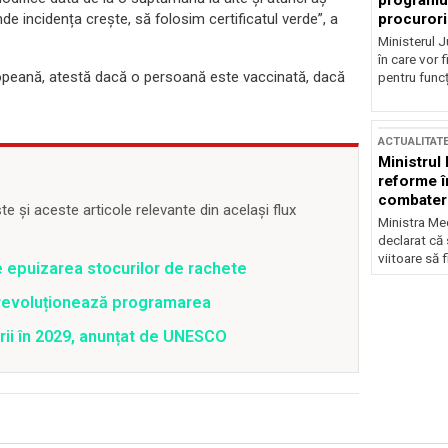
programul
procurori
e incidența crește, să folosim certificatul verde”, a
Ministerul Ju
în care vor f
Europeană, atestă dacă o persoană este vaccinată, dacă
pentru funcți
ACTUALITAT
Ministrul
reforme î
combaterea
 și aceste articole relevante din același flux
Ministra Med
declarat că
viitoare să 
e epuizarea stocurilor de rachete
revoluționează programarea
rii în 2029, anunțat de UNESCO