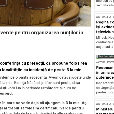
miercuri au 
semnificati
ACTUALITAT
Regina co
își extind
televiziun
 verde pentru organizarea nunților în
Mihaela Nea
contractele 
acționară la
Sursă foto: Shutte
ACTUALITAT
oconferința cu prefecții, că propune folosirea
Recomandă
 localitățile cu incidență de peste 3 la mie.
în urma av
puternice
e suntem pe o pantă ascedentă. Avem câteva județe unde
2 la mie. Bistrița Năsăud și Ilfov sunt peste, chiar
Inspectoratu
de Urgență 
soluții vom lua în perioada următoare și cum ne
pentru popula
emierul.
 în care se vede deja că ajungem la 3 la mie. Aș
ACTUALITAT
i ar trebui să folosim certificatul verde pentru
Ministerul
odifice data de la o săptămână la alte și atunci aș