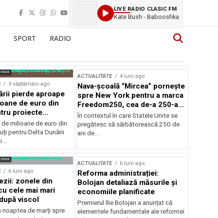
LIVE RADIO CLASIC FM
Kate Bush - Babooshka
SPORT
RADIO
rstock
ACTUALITATE
4 luni ago
E
3 săptămâni ago
Nava-școală “Mircea” pornește
ării pierde aproape
spre New York pentru a marca
ioane de euro din
Freedom250, cea de-a 250-a
tru proiecte
aniversare a Statelor Unite
În contextul în care Statele Unite se
de milioane de euro din
pregătesc să sărbătorească 250 de
ți pentru Delta Dunării
ani de...
...
rstock
ACTUALITATE
6 luni ago
E
6 luni ago
Reforma administrației:
ezii: zonele din
Bolojan detaliază măsurile și
u cele mai mari
economiile planificate
după viscol
Premierul Ilie Bolojan a anunțat că
n noaptea de marți spre
elementele fundamentale ale reformei