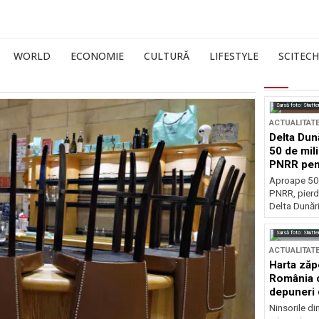
WORLD
ECONOMIE
CULTURĂ
LIFESTYLE
SCITECH
Sursă foto: Shutte
ACTUALITAT
Delta Dun
50 de mil
PNRR pen
esențiale
Aproape 50 
PNRR, pierdu
Delta Dunării
Sursă foto: Shutte
ACTUALITAT
Harta zăp
România c
depuneri 
Ninsorile di