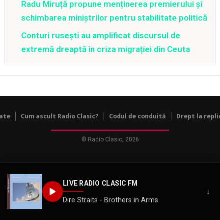
Radu Miruță propune menținerea premierului și
schimbarea miniștrilor pentru stabilitate politică
Conturi rusești au amplificat discursul de
extremă dreaptă în criza migrației din Ceuta
tate
Cum ascult Radio Clasic?
Codul de conduită
Drept la repli
© Radio Clasic, 2026
LIVE RADIO CLASIC FM
↓
Dire Straits - Brothers in Arms