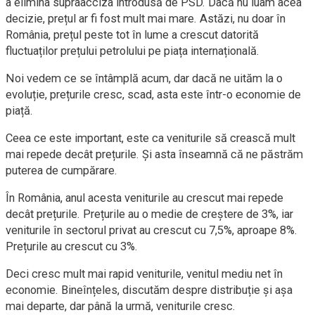
a elimina supraacciza introdusă de PSD. Dacă nu luam acea
decizie, prețul ar fi fost mult mai mare. Astăzi, nu doar în
România, prețul peste tot în lume a crescut datorită
fluctuaților prețului petrolului pe piața internațională.
Noi vedem ce se întâmplă acum, dar dacă ne uităm la o
evoluție, prețurile cresc, scad, asta este într-o economie de
piață.
Ceea ce este important, este ca veniturile să crească mult
mai repede decât prețurile. Și asta înseamnă că ne păstrăm
puterea de cumpărare.
În România, anul acesta veniturile au crescut mai repede
decât prețurile. Prețurile au o medie de creștere de 3%, iar
veniturile în sectorul privat au crescut cu 7,5%, aproape 8%.
Prețurile au crescut cu 3%.
Deci cresc mult mai rapid veniturile, venitul mediu net în
economie. Bineînțeles, discutăm despre distribuție și așa
mai departe, dar până la urmă, veniturile cresc.