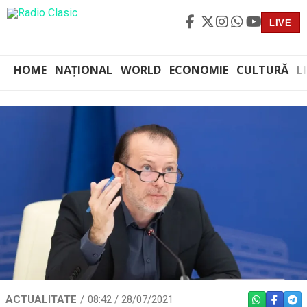
LIVE
HOME
NAȚIONAL
WORLD
ECONOMIE
CULTURĂ
L
ACTUALITATE
08:42 / 28/07/2021
WHATSAPP
FACEBO
TEL