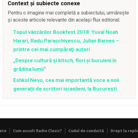
Context și subiecte conexe
Pentru o imagine mai completă a subiectului, urmărește
și aceste articole relevante din același flux editorial.
Topul vânzărilor Bookfest 2018: Yuval Noah
Harari, Radu Paraschivescu, Julian Barnes –
printre cei mai cumpăraţi autori
„Despre cultură și kitsch, flori și buruieni în
grădina lumii“
Eshkol Nevo, cea mai importantă voce a noii
generații de scriitori israelieni, la București
tate
Cum ascult Radio Clasic?
Codul de conduită
Drept la repli