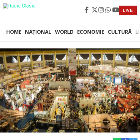
LIVE
HOME
NAȚIONAL
WORLD
ECONOMIE
CULTURĂ
L