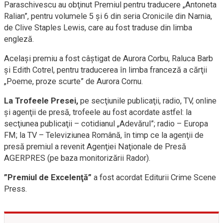
Paraschivescu au obţinut Premiul pentru traducere „Antoneta
Ralian”, pentru volumele 5 şi 6 din seria Cronicile din Narnia,
de Clive Staples Lewis, care au fost traduse din limba
engleză.
Acelaşi premiu a fost câştigat de Aurora Corbu, Raluca Barb
şi Edith Cotrel, pentru traducerea în limba franceză a cărţii
„Poeme, proze scurte” de Aurora Cornu.
La Trofeele Presei,
pe secţiunile publicaţii, radio, TV, online
şi agenţii de presă, trofeele au fost acordate astfel: la
secţiunea publicaţii – cotidianul „Adevărul”; radio – Europa
FM; la TV – Televiziunea Română, în timp ce la agenţii de
presă premiul a revenit Agenţiei Naţionale de Presă
AGERPRES (pe baza monitorizării Rador).
”Premiul de Excelenţă”
a fost acordat Editurii Crime Scene
Press.