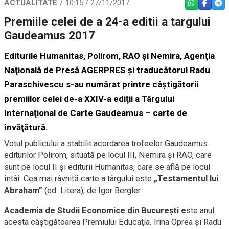
ACTUALITATE
10:15 / 27/11/2017
WHATSAPP
FACEBO
TEL
Premiile celei de a 24-a editii a targului
Gaudeamus 2017
Editurile Humanitas, Polirom, RAO şi Nemira, Agenţia
Naţională de Presă AGERPRES şi traducătorul Radu
Paraschivescu s-au numărat printre câştigătorii
premiilor celei de-a XXIV-a ediţii a Târgului
Internaţional de Carte Gaudeamus – carte de
învăţătură.
Votul publicului a stabilit acordarea trofeelor Gaudeamus
editurilor Polirom, situată pe locul III, Nemira şi RAO, care
sunt pe locul II şi editurii Humanitas, care se află pe locul
întâi. Cea mai râvnită carte a târgului este
„Testamentul lui
Abraham”
(ed. Litera), de Igor Bergler.
Academia de Studii Economice din Bucureşti e
ste anul
acesta câştigătoarea Premiului Educaţia. Irina Oprea şi Radu